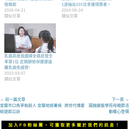
檢做起
1波抽出101位幸運得獎者。
2026-04-21
2024-06-24
類似文章
類似文章
乳癌高居我國婦女癌症發生
率第1位 定期篩檢保健康遠
離乳癌免威脅!
2022-03-07
類似文章
文
← 前一篇文章
下一頁 →
上
下
宜蘭市口角爭執殺人 宜蘭地檢署偵
跨世代傳愛 圓融銀髮學苑母親節活
章
一
一
結提起公訴
動暖心登場
導
篇
篇
覽
文
文
加入FB粉絲團，可獲取更多關於我們的訊息！