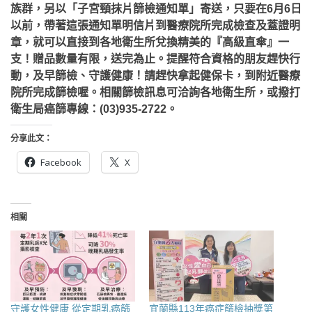
族群，另以「子宮頸抹片篩檢通知單」寄送，只要在6月6日
以前，帶著這張通知單明信片到醫療院所完成檢查及蓋證明
章，就可以直接到各地衛生所兌換精美的『高級直傘』一
支！贈品數量有限，送完為止。提醒符合資格的朋友趕快行
動，及早篩檢、守護健康！請趕快拿起健保卡，到附近醫療
院所完成篩檢喔。相關篩檢訊息可洽詢各地衛生所，或撥打
衛生局癌篩專線：(03)935-2722。
分享此文：
Facebook
X
相關
守護女性健康 從定期乳癌篩
宜蘭縣113年癌症篩檢抽獎第