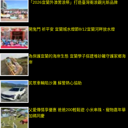
「2026宜蘭外澳罟浪祭」打造臺灣衝浪觀光新品牌
開鬼門 祈平安 宜蘭城水燈節8/12宜蘭河畔放水燈
為保護宜蘭的海岸生態 宜蘭學子搭建堆砂籬守護家鄉海
岸
民眾車輛陷沙灘 蘇警熱心協助
父愛傳情享優惠 爸爸200輕鬆遊 小米串珠、寵物嘉年華
加碼同慶