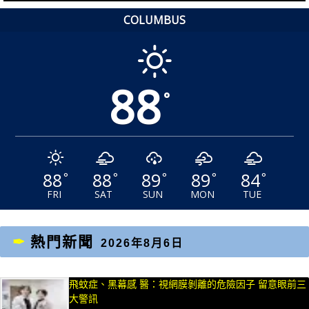
章：
章：
COLUMBUS
88
°
88
88
89
89
84
°
°
°
°
°
FRI
SAT
SUN
MON
TUE
熱門新聞
2026年8月6日
飛蚊症、黑幕感 醫：視網膜剝離的危險因子 留意眼前三
大警訊