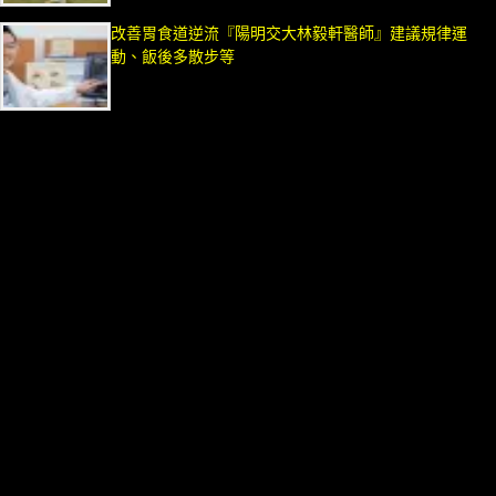
改善胃食道逆流『陽明交大林毅軒醫師』建議規律運
動、飯後多散步等