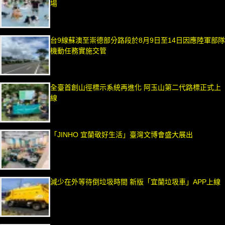
場
台9線蘇澳至崇德部分路段於8月9日至14日因應陸軍部隊
機動任務實施交管
全臺首創山徑標示系統再進化 阿玉山第二代路標正式上
線
「JINHO 宜蘭敬好生活」臺灣文博會盛大展出
減少在外等待倒垃圾時間 新版「宜蘭垃圾車」APP上線