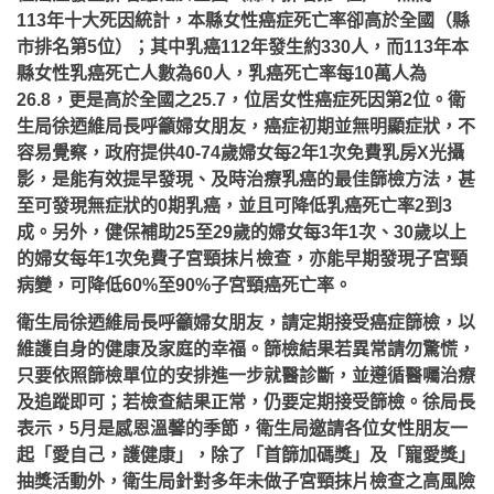
113年十大死因統計，本縣女性癌症死亡率卻高於全國（縣
市排名第5位）；其中乳癌112年發生約330人，而113年本
縣女性乳癌死亡人數為60人，乳癌死亡率每10萬人為
26.8，更是高於全國之25.7，位居女性癌症死因第2位。衛
生局徐迺維局長呼籲婦女朋友，癌症初期並無明顯症狀，不
容易覺察，政府提供40-74歲婦女每2年1次免費乳房X光攝
影，是能有效提早發現、及時治療乳癌的最佳篩檢方法，甚
至可發現無症狀的0期乳癌，並且可降低乳癌死亡率2到3
成。另外，健保補助25至29歲的婦女每3年1次、30歲以上
的婦女每年1次免費子宮頸抹片檢查，亦能早期發現子宮頸
病變，可降低60%至90%子宮頸癌死亡率。
衛生局徐迺維局長呼籲婦女朋友，請定期接受癌症篩檢，以
維護自身的健康及家庭的幸福。篩檢結果若異常請勿驚慌，
只要依照篩檢單位的安排進一步就醫診斷，並遵循醫囑治療
及追蹤即可；若檢查結果正常，仍要定期接受篩檢。徐局長
表示，5月是感恩溫馨的季節，衛生局邀請各位女性朋友一
起「愛自己，護健康」，除了「首篩加碼獎」及「寵愛獎」
抽獎活動外，衛生局針對多年未做子宮頸抹片檢查之高風險