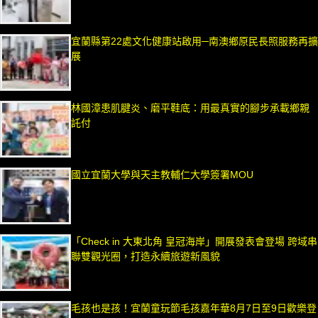
宜蘭縣第22處文化健康站啟用─南澳鄉原民長照服務再擴
展
林國漳患肌腱炎、磨平鞋底：用最真實的腳步承載鄉親
託付
國立宜蘭大學與天主教輔仁大學簽署MOU
「Check in 大東北角 皇冠海岸」開展發表會登場 跨域串
聯雙觀光圈，打造永續旅遊新風貌
毛孩也是孩！宜蘭童玩節毛孩嘉年華8月7日至9日歡樂登