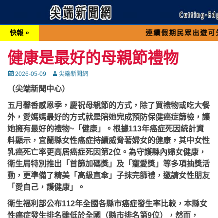
快報 »
連續假期民眾出遊可先撥打交通 
健康是最好的母親節禮物
Posted
Autor
2026-05-09
尖端新聞網
on
（尖端新聞中心）
五月馨香感恩季，慶祝母親節的方式，除了買禮物或吃大餐
外，愛媽媽最好的方式就是陪她完成預防保健癌症篩檢，讓
她擁有最好的禮物~「健康」。根據113年癌症死因統計資
料顯示，宜蘭縣女性癌症持續威脅著婦女的健康，其中女性
乳癌死亡率更高居癌症死因第2位。為守護縣內婦女健康，
衛生局特別推出「首篩加碼獎」及「寵愛獎」等多項抽獎活
動，更準備了精美「高級直傘」子抹完篩禮，邀請女性朋友
「愛自己，護健康」。
衛生福利部公布112年全國各縣市癌症發生率比較，本縣女
性癌症發生排名雖低於全國（縣市排名第9位），然而，