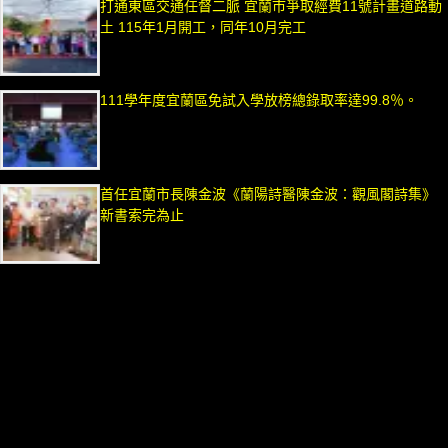
打通東區交通任督二脈 宜蘭市爭取經費11號計畫道路動
土 115年1月開工，同年10月完工
111學年度宜蘭區免試入學放榜總錄取率達99.8％。
首任宜蘭市長陳金波《蘭陽詩醫陳金波：觀風閣詩集》
新書索完為止