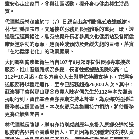
輩安心走出家門，參與社區活動，提升身心健康與生活品
質。
代理縣長林茂盛於今（7）日親自出席捐贈儀式表達感謝。
林代理縣長表示，交通接送服務是長照體系的重要一環，透
過穩定經費挹注，能有效提升長者參與文化健康站及各類健
康促進活動的意願，進而達成預防及延緩失能的目標，落實
「在地健康老化」的政策願景。
大同鄉與南澳鄉衛生所自107年6月起即提供長照專車接送
服務，惟山區道路狀況多變，長者往返據點風險較高。自
112年10月起，在多方善心人士與單位持續支持下，交通接
送服務得以穩定運作，至今已服務超過26,800人次。其中，
蘇澳獅子會與那山那谷負責人陳宥儒先生於112年率先響應
捐助行列，寶佳基金會亦長期支持本計畫，為原鄉交通接送
服務奠定穩固基礎。本次永慶房產集團接力捐助，將使服務
更為延續與完善。
林代理縣長強調，縣府亦特別感謝歷年來投入原鄉交通接送
服務的各界善心團體與個人，正是因為長期穩定的支持與資