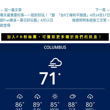
文
← 前一篇文章
下一頁 →
上
下
春天最重要的事—一起好好玩！「藝
「台9丁線和平隧道」4月14至17日
章
一
一
起Fun礁溪－春日好玩藝」4月11日
隧道照明系統施工交管。
導
篇
篇
起登場
覽
文
文
章：
章：
加入FB粉絲團，可獲取更多關於我們的訊息！
COLUMBUS
71
°
86
89
85
88
80
°
°
°
°
°
SAT
SUN
MON
TUE
WED