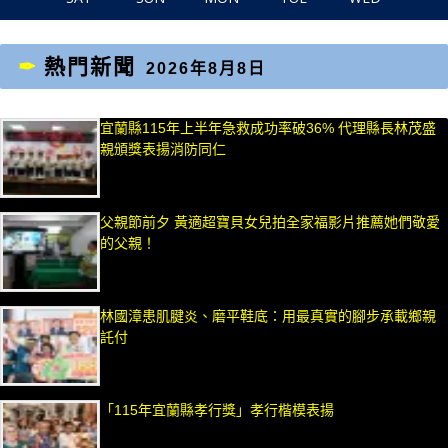
熱門新聞
2026年8月8日
宜蘭縣115年上半年急救成功率破36% 代理縣長林茂盛
親頒獎表揚消防同仁
父親節前夕 黃適超寶貝女兒拍全家福影片推薦她們敬愛
的父親！
林國漳患肌腱炎、磨平鞋底：用最真實的腳步承載鄉親
託付
「115年宜蘭縣孝行獎」孝行楷模表揚