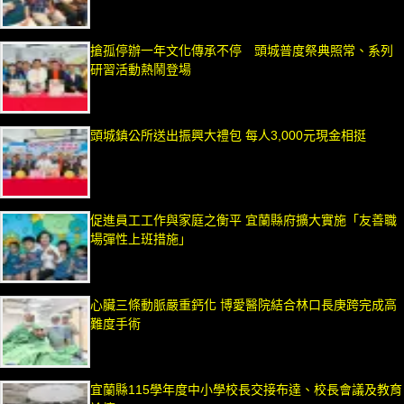
搶孤停辦一年文化傳承不停 頭城普度祭典照常、系列
研習活動熱鬧登場
頭城鎮公所送出振興大禮包 每人3,000元現金相挺
促進員工工作與家庭之衡平 宜蘭縣府擴大實施「友善職
場彈性上班措施」
心臟三條動脈嚴重鈣化 博愛醫院結合林口長庚跨完成高
難度手術
宜蘭縣115學年度中小學校長交接布達、校長會議及教育