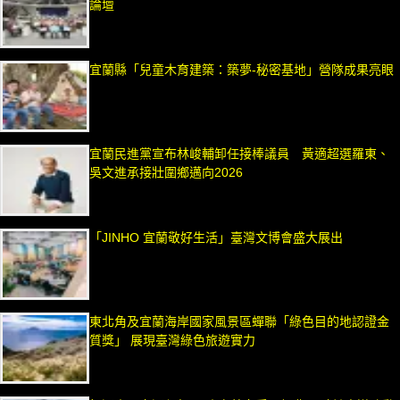
論壇
宜蘭縣「兒童木育建築：築夢-秘密基地」營隊成果亮眼
宜蘭民進黨宣布林峻輔卸任接棒議員 黃適超選羅東、
吳文進承接壯圍鄉邁向2026
「JINHO 宜蘭敬好生活」臺灣文博會盛大展出
東北角及宜蘭海岸國家風景區蟬聯「綠色目的地認證金
質獎」 展現臺灣綠色旅遊實力