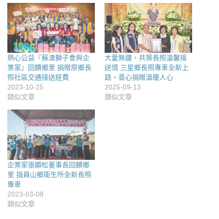
熱心公益『蘇澳獅子會與企
大愛無疆，共築長照溫馨接
業家』回饋鄉里 捐贈原鄉長
送情 三星鄉長照專車全新上
照社區交通接送經費
路，善心捐贈溫暖人心
2023-10-25
2025-09-13
類似文章
類似文章
企業家張顯松董事長回饋鄉
里 捐員山鄉衛生所全新長照
專車
2023-03-08
類似文章