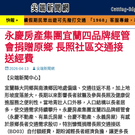
期民眾出遊可先撥打交通 「1968」客服專線，以避免
快報 »
永慶房產集團宜蘭四品牌經管
會捐贈原鄉 長照社區交通接
送經費
Posted
Autor
2026-04-13
尖端新聞網
on
【尖端新聞中心】
宜蘭縣大同鄉與南澳鄉因地處偏遠、交通往返不易，加上地
形坡度落差大，長期以來影響長者就醫及參與長照及健康促
進服務之便利性。當地青壯人口外移，人口結構以長者居
多，使交通需求持續攀升。永慶房產集團宜蘭四品牌經管會
（永慶不動產、有巢氏房屋、台慶不動產、永義房屋）有感
於原鄉長者交通需求殷切，特別慷慨捐贈長照交通接送
（BD03）自付額經費，期盼減輕長者經濟負擔，讓更多長