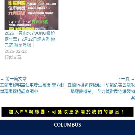
2025「員山水YOUNG繽紛
嘉年華」2月12日煙火秀 遊
元宵 熱鬧登場！
2025-02-12
類似文章
文
← 前一篇文章
下一頁 →
上
下
宜蘭市黎明路住宅發生氣爆 警方封
宜蘭地檢迅速啟動「防範危害公眾攻
章
一
一
鎖現場採證調查調中
擊應變機制」 全力偵辦民宅爆裂物
導
篇
篇
案
覽
文
文
章：
章：
加入FB粉絲團，可獲取更多關於我們的訊息！
COLUMBUS