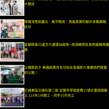
大警訊
林國漳患肌腱炎、磨平鞋底：用最真實的腳步承載鄉親
託付
宜蘭縣第22處文化健康站啟用─南澳鄉原民長照服務再擴
展
父親節前夕 黃適超寶貝女兒拍全家福影片推薦她們敬愛
的父親！
打通東區交通任督二脈 宜蘭市爭取經費11號計畫道路動
土 115年1月開工，同年10月完工