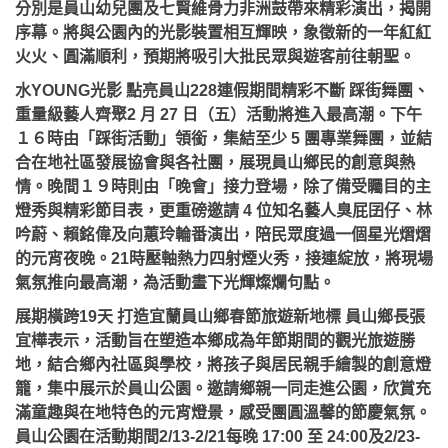
分別是員山幼兒團及七賢維骨力非洲鼓帶來精彩演出，揭開
序幕。將與公園內的光影裝置相互輝映，象徵新的一年紅紅
火火、圓滿順利，預期將吸引大批民眾與遊客前往朝聖。
水YOUNG光影 點亮員山228連假期間精彩不斷 踩街舞團、
重量級藝人齊聚2 月 27 日（五）活動將進入最高潮。下午
１６時由「踩街活動」領銜，集結至少 5 團專業舞團，並結
合在地社區發展協會與各社團，展現員山鄉民的創意與熱
情。晚間１９時則由「晚會」接力登場，除了備受矚目的主
燈秀與精彩節目表，更重磅邀請 4 位知名藝人臭屁囝仔、林
吟蔚、賴銘偉及向蕙玲輪番演出，陪民眾度過一個星光熠熠
的元宵夜晚。21時壓軸熱力四射煙火秀，接連綻放，將現場
氣氛推向最高潮，為活動畫下光輝燦爛句點。
展期橫跨19天 打造宜蘭員山鄉春節旅遊新地標 員山鄉長張
宜樺表示，活動旨在塑造本鄉成為年節期間的觀光旅遊勝
地，結合鄉內社區與學校，將孩子與居民親手繪製的創意燈
籠，集中展示於員山公園。邀請鄉親一同走進公園，欣賞充
滿童趣與在地特色的元宵燈景，感受團圓溫馨的節慶氣氛。
員山公園在活動期間2/13-2/21每晚 17:00 至 24:00及2/23-