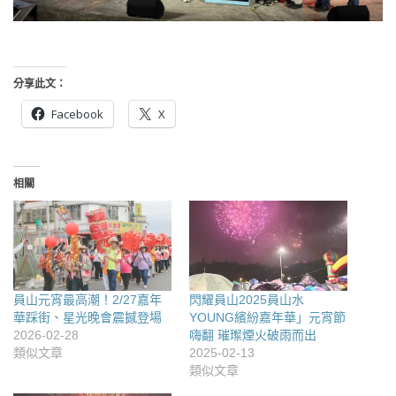
分享此文：
Facebook
X
相關
員山元宵最高潮！2/27嘉年
閃耀員山2025員山水
華踩街、星光晚會震撼登場
YOUNG繽紛嘉年華」元宵節
2026-02-28
嗨翻 璀璨煙火破雨而出
類似文章
2025-02-13
類似文章