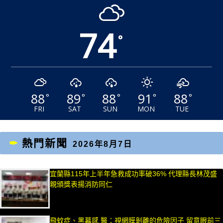
74
°
88
89
88
91
88
°
°
°
°
°
FRI
SAT
SUN
MON
TUE
熱門新聞
2026年8月7日
宜蘭縣115年上半年急救成功率破36% 代理縣長林茂盛
親頒獎表揚消防同仁
飛蚊症、黑幕感 醫：視網膜剝離的危險因子 留意眼前三