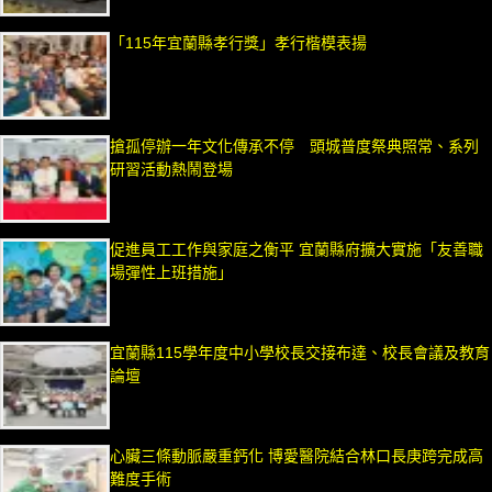
「115年宜蘭縣孝行獎」孝行楷模表揚
搶孤停辦一年文化傳承不停 頭城普度祭典照常、系列
研習活動熱鬧登場
促進員工工作與家庭之衡平 宜蘭縣府擴大實施「友善職
場彈性上班措施」
宜蘭縣115學年度中小學校長交接布達、校長會議及教育
論壇
心臟三條動脈嚴重鈣化 博愛醫院結合林口長庚跨完成高
難度手術