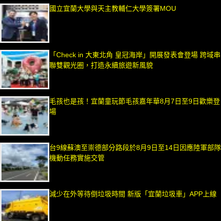
國立宜蘭大學與天主教輔仁大學簽署MOU
「Check in 大東北角 皇冠海岸」開展發表會登場 跨域串
聯雙觀光圈，打造永續旅遊新風貌
毛孩也是孩！宜蘭童玩節毛孩嘉年華8月7日至9日歡樂登
場
台9線蘇澳至崇德部分路段於8月9日至14日因應陸軍部隊
機動任務實施交管
減少在外等待倒垃圾時間 新版「宜蘭垃圾車」APP上線