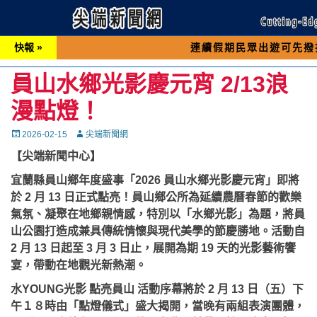
快報 »
連續假期民眾出遊可先撥打交通 「1
員山水鄉光影慶元宵 2/13浪
漫點燈！
Posted
Autor
2026-02-15
尖端新聞網
on
【尖端新聞中心】
宜蘭縣員山鄉年度盛事「2026 員山水鄉光影慶元宵」即將
於 2 月 13 日正式點亮！員山鄉公所為延續農曆春節的歡樂
氣氛、凝聚在地鄉親情感，特別以「水鄉光影」為題，將員
山公園打造成兼具傳統情懷與現代美學的節慶勝地。活動自
2 月 13 日起至 3 月 3 日止，展開為期 19 天的光影藝術饗
宴，帶動在地觀光新熱潮。
水YOUNG光影 點亮員山 活動序幕將於 2 月 13 日（五）下
午１８時由「點燈儀式」盛大揭開，當晚有兩組表演團體，