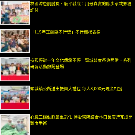
林國漳患肌腱炎、磨平鞋底：用最真實的腳步承載鄉親
託付
「115年宜蘭縣孝行獎」孝行楷模表揚
搶孤停辦一年文化傳承不停 頭城普度祭典照常、系列
研習活動熱鬧登場
頭城鎮公所送出振興大禮包 每人3,000元現金相挺
心臟三條動脈嚴重鈣化 博愛醫院結合林口長庚跨完成高
難度手術