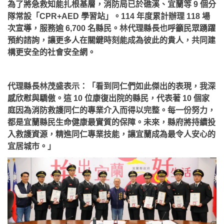
為了將急救知能扎根基層，消防局已於礁溪、宜蘭等 9 個分
隊常設「CPR+AED 學習站」。114 年度累計辦理 118 場
次宣導，服務逾 6,700 名縣民。林代理縣長也呼籲民眾踴躍
預約諮詢，讓更多人在關鍵時刻能成為彼此的貴人，共同建
構更安全的社會安全網。
代理縣長林茂盛表示：「看到同仁們如此傑出的表現，我深
感欣慰與驕傲。這 10 位康復出院的縣民，代表著 10 個家
庭因為消防救護同仁的專業介入而得以完整。每一份努力，
都是宜蘭縣民生命健康最實質的保障。未來，縣府將持續投
入救護資源，精進同仁專業技能，讓宜蘭成為最令人安心的
宜居城市。」