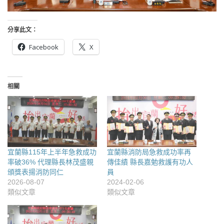
分享此文：
Facebook
X
相關
宜蘭縣115年上半年急救成功
宜蘭縣消防局急救成功率再
率破36% 代理縣長林茂盛親
傳佳績 縣長嘉勉救護有功人
頒獎表揚消防同仁
員
2026-08-07
2024-02-06
類似文章
類似文章