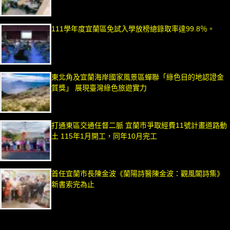
111學年度宜蘭區免試入學放榜總錄取率達99.8％。
東北角及宜蘭海岸國家風景區蟬聯「綠色目的地認證金
質獎」 展現臺灣綠色旅遊實力
打通東區交通任督二脈 宜蘭市爭取經費11號計畫道路動
土 115年1月開工，同年10月完工
首任宜蘭市長陳金波《蘭陽詩醫陳金波：觀風閣詩集》
新書索完為止