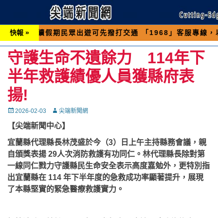
假期民眾出遊可先撥打交通 「1968」客服專線，以避免
快報 »
守護生命不遺餘力 114年下
半年救護績優人員獲縣府表
揚!
Posted
Autor
2026-02-03
尖端新聞網
on
【尖端新聞中心】
宜蘭縣代理縣長林茂盛於今（3）日上午主持縣務會議，親
自頒獎表揚 29人次消防救護有功同仁。林代理縣長除對第
一線同仁戮力守護縣民生命安全表示高度嘉勉外，更特別指
出宜蘭縣在 114 年下半年度的急救成功率顯著提升，展現
了本縣堅實的緊急醫療救護實力。