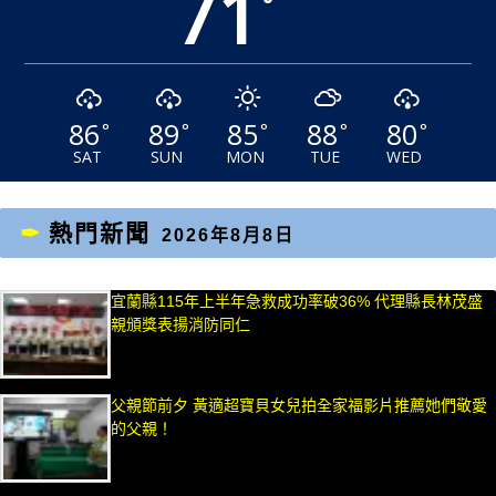
71
°
86
89
85
88
80
°
°
°
°
°
SAT
SUN
MON
TUE
WED
熱門新聞
2026年8月8日
宜蘭縣115年上半年急救成功率破36% 代理縣長林茂盛
親頒獎表揚消防同仁
父親節前夕 黃適超寶貝女兒拍全家福影片推薦她們敬愛
的父親！