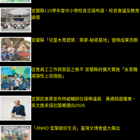
宜蘭縣115學年度中小學校長交接布達、校長會議及教育
論壇
宜蘭縣「兒童木育建築：築夢-秘密基地」營隊成果亮眼
促進員工工作與家庭之衡平 宜蘭縣府擴大實施「友善職
場彈性上班措施」
宜蘭民進黨宣布林峻輔卸任接棒議員 黃適超選羅東、
吳文進承接壯圍鄉邁向2026
「JINHO 宜蘭敬好生活」臺灣文博會盛大展出