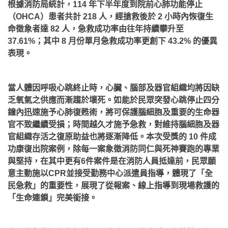
根據消防局統計，114 年下半年度到院前心肺功能停止
（OHCA）患者共計 218 人，經搶救後於 2 小時內恢復生
命徵象者達 82 人，急救成功率由往年持續攀升至
37.61%；其中 8 月份單月急救成功率更創下 43.2% 的優異
表現。
當人體因呼吸心跳終止時，心臟、腦部及器官組織均將因缺
乏氧氣之供應而漸趨於壞死。如能於民眾突發心跳停止四分
鐘內迅速施予心肺復甦術，將可保護腦細胞及重要的生命器
官不致繼續受損；時間越久才施予急救，對維持腦細胞及器
官組織存活之復原助益也將逐漸降低。本次受獎的 10 件成
功康復出院案例，除每一案象徵消防同仁與死神賽跑的專業
與堅持，在其中更有6件案件是在消防人員抵達前，民眾願
意主動施以CPR並接受勤務中心派遣員指導，體現了「全
民急救」的重要性，展現了從報案、線上指導到現場救護的
「生命連鎖」完美銜接。