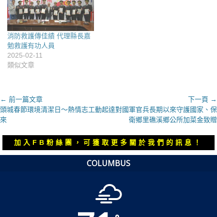
消防救護傳佳績 代理縣長嘉
勉救護有功人員
2025-02-11
類似文章
文
← 前一篇文章
下一頁 →
上
下
頭城春節環境清潔日～熱情志工動起
達對國軍官兵長期以來守護國家、保
章
一
一
來
衛鄉里礁溪鄉公所加菜金致贈
導
篇
篇
覽
文
文
加入FB粉絲團，可獲取更多關於我們的訊息！
章：
章：
COLUMBUS