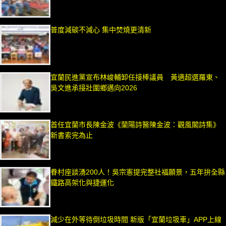
普度減碳不減心 集中焚燒更清新
宜蘭民進黨宣布林峻輔卸任接棒議員 黃適超選羅東、
吳文進承接壯圍鄉邁向2026
首任宜蘭市長陳金波《蘭陽詩醫陳金波：觀風閣詩集》
新書索完為止
眷村座談湧200人！吳宗憲提完整社福願景，五年拚全縣
鐵路高架化與捷運化
減少在外等待倒垃圾時間 新版「宜蘭垃圾車」APP上線