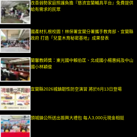
改善弱勢家庭照護負擔『慈濟宜蘭輔具平台』免費提供
給有需求的民眾
國產材扎根校園！林保署宜蘭分署攜手教育部、宜蘭縣
政府 打造「兒童木育秘密基地」成果發表
蘭馨教師獎：東光國中賴伯匡、北成國小楊惠純及中山
國小林穎俊
宜蘭縣2026城鎮韌性防空演習 將於8月13日登場
頭城鎮公所送出振興大禮包 每人3,000元現金相挺