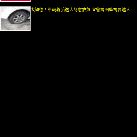
太缺德！車輛輪胎遭人刻意放氣 宜警調閱監視要逮人