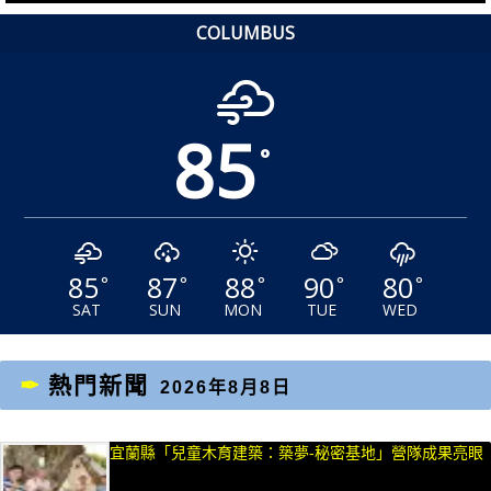
章：
章：
COLUMBUS
85
°
85
87
88
90
80
°
°
°
°
°
SAT
SUN
MON
TUE
WED
熱門新聞
2026年8月8日
宜蘭縣「兒童木育建築：築夢-秘密基地」營隊成果亮眼