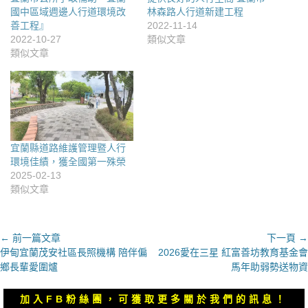
國中區域週邊人行道環境改
林森路人行道新建工程
善工程』
2022-11-14
2022-10-27
類似文章
類似文章
宜蘭縣道路維護管理暨人行
環境佳績，獲全國第一殊榮
2025-02-13
類似文章
文
← 前一篇文章
下一頁 →
上
下
伊甸宜蘭茂安社區長照機構 陪伴偏
2026愛在三星 紅富善坊教育基金會
章
一
一
鄉長輩愛圍爐
馬年助弱勢送物資
導
篇
篇
覽
文
文
加入FB粉絲團，可獲取更多關於我們的訊息！