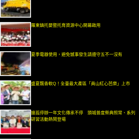
羅東鎮托嬰暨托育資源中心開幕啟用
夏季電器使用，避免憾事發生請遵守五不一沒有
盛夏飄香軟Q！全臺最大產區「員山紅心芭樂」上市
搶孤停辦一年文化傳承不停 頭城普度祭典照常、系列
研習活動熱鬧登場