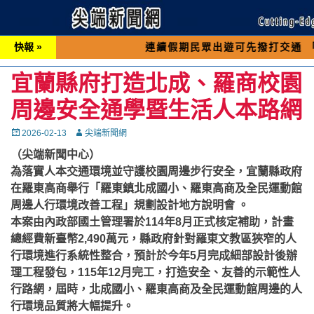
快報 »
連續假期民眾出遊可先撥打交通 「1968」
宜蘭縣府打造北成、羅商校園
周邊安全通學暨生活人本路網
Posted
Autor
2026-02-13
尖端新聞網
on
（尖端新聞中心）
為落實人本交通環境並守護校園周邊步行安全，宜蘭縣政府
在羅東高商舉行「羅東鎮北成國小、羅東高商及全民運動館
周邊人行環境改善工程」規劃設計地方說明會 。
本案由內政部國土管理署於114年8月正式核定補助，計畫
總經費新臺幣2,490萬元，縣政府針對羅東文教區狹窄的人
行環境進行系統性整合，預計於今年5月完成細部設計後辦
理工程發包，115年12月完工，打造安全、友善的示範性人
行路網，屆時，北成國小、羅東高商及全民運動館周邊的人
行環境品質將大幅提升。