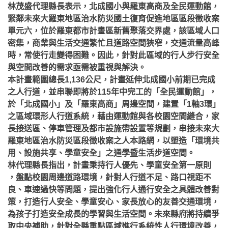
林茂盛代理縣長表示，北成國小與羅東高商及全民運動館，
緊鄰未來大羅東地區治水防災國土復育促進地區區段徵收案
單元六，位於羅東都市計畫區新舊聚落交界處，該區域人口
密集，商業與生活交通繁忙且道路空間狹窄，交通流量高峰
時，常使行走變得困難。因此，針對此區域的行人步行安全
與空間改善的需求亟需被重視與解決。
本計畫範圍總長1,136公尺，計畫延伸北成國小前期已完成
之人行道，並串聯即將於115年中完工的「全民運動館」，
於「北成國小」及「羅東高商」周邊空間，建置「1軸3環」
之區域環形人行道系統，藉由運動館與各校園空間縫合，家
長接送區、停車管理及都市設施帶設置等規劃，串接未來大
羅東地區治水防災區段徵收案之人本路網，以塑造「環境共
用、設施共享、學童安全」之通學暨生活步道空間。
林代理縣長指出，計畫秉持行人優先、學童安全第一原則
，盤點校園周邊道路環境，針對人行道不足、路口視距不
良、車速過快等問題，提出強化行人通行安全之具體改善對
策，打造行人安全、學童安心、家長放心的友善交通環境，
為孩子打造安全成長的學習與生活空間。未來縣府將持續爭
取中央補助，針對全縣重點區域進行系統性人行環境改善，