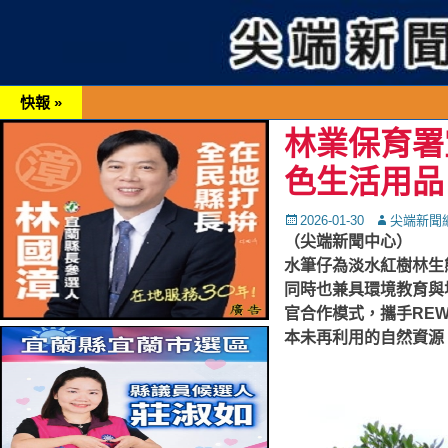
快報 »
林業保育署
色生活用品
Posted
Autor
2026-01-30
尖端新聞
on
（尖端新聞中心）
水筆仔為淡水紅樹林生
同時也兼具環境教育與
官合作模式，攜手RE
本未再利用的自然資源