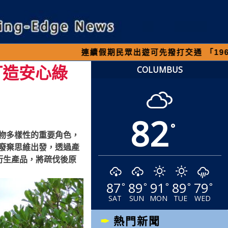
連續假期民眾出遊可先撥打交通 「1968」客服專線，
打造安心綠
COLUMBUS
82
°
物多樣性的重要角色，
廢棄思維出發，透過產
衍生產品，將疏伐後原
87
89
91
89
79
°
°
°
°
°
SAT
SUN
MON
TUE
WED
熱門新聞