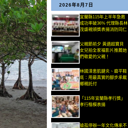
2026年8月7日
宜蘭縣115年上半年急救
成功率破36% 代理縣長林
茂盛親頒獎表揚消防同仁
父親節前夕 黃適超寶貝
女兒拍全家福影片推薦她
們敬愛的父親！
林國漳患肌腱炎、磨平鞋
底：用最真實的腳步承載
鄉親託付
「115年宜蘭縣孝行獎」
孝行楷模表揚
搶孤停辦一年文化傳承不