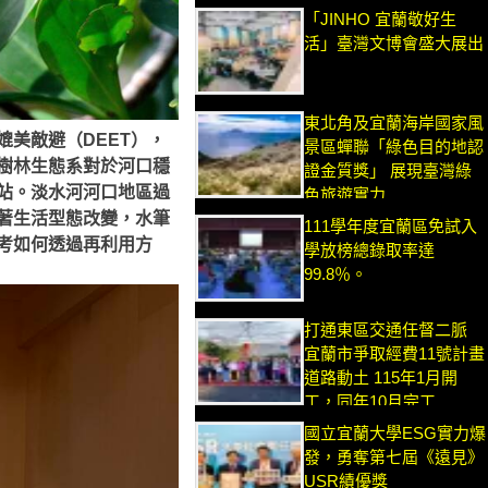
「JINHO 宜蘭敬好生
活」臺灣文博會盛大展出
東北角及宜蘭海岸國家風
美敵避（DEET），
景區蟬聯「綠色目的地認
樹林生態系對於河口穩
證金質獎」 展現臺灣綠
站。淡水河河口地區過
色旅遊實力
著生活型態改變，水筆
111學年度宜蘭區免試入
考如何透過再利用方
學放榜總錄取率達
99.8％。
打通東區交通任督二脈
宜蘭市爭取經費11號計畫
道路動土 115年1月開
工，同年10月完工
國立宜蘭大學ESG實力爆
發，勇奪第七屆《遠見》
USR績優獎