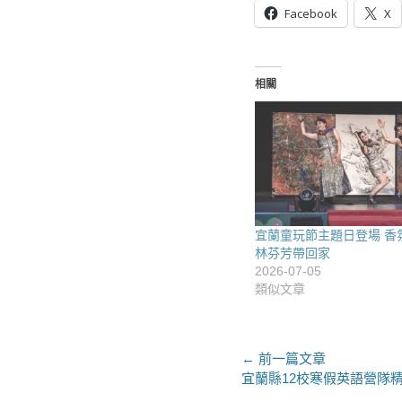
Facebook
X
相關
宜蘭童玩節主題日登場 香氛
林芬芳帶回家
2026-07-05
類似文章
文
← 前一篇文章
上
宜蘭縣12校寒假英語營隊
章
一