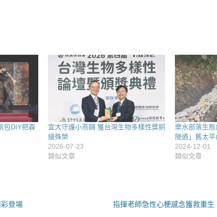
包DIY把森
宜大守護小燕鷗 獲台灣生物多樣性獎銅
樂水部落生態
級殊榮
隧道」舊太平
2026-07-23
2024-12-01
類似文章
類似文章
下
精彩登場
指揮老師急性心梗感念獲救重生
一