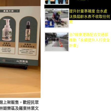
提升計量準確度 台水處
汰換屆齡水表不收取任何
費
台7線東港路配合交通部
推動「永續提升人行安全
計畫」
館上架販售，歡迎民眾
林遊樂區及羅東林業文