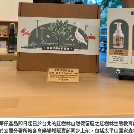
筆仔產品即日起已於台北的紅樹林自然保留區之紅樹林生態教育
於宜蘭分署所轄各育樂場域販賣部同步上架，包括太平山國家森