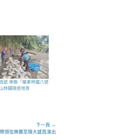
旅遊 串聯「羅東林鐵八號
山林鐵隧道地景
下一頁 →
 帶領弦樂團至陽大感恩演出