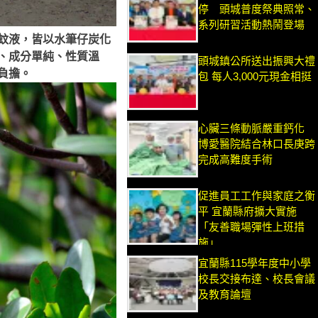
停 頭城普度祭典照常、
系列研習活動熱鬧登場
蚊液，皆以水筆仔炭化
、成分單純、性質溫
頭城鎮公所送出振興大禮
負擔。
包 每人3,000元現金相挺
心臟三條動脈嚴重鈣化
博愛醫院結合林口長庚跨
完成高難度手術
促進員工工作與家庭之衡
平 宜蘭縣府擴大實施
「友善職場彈性上班措
施」
宜蘭縣115學年度中小學
校長交接布達、校長會議
及教育論壇