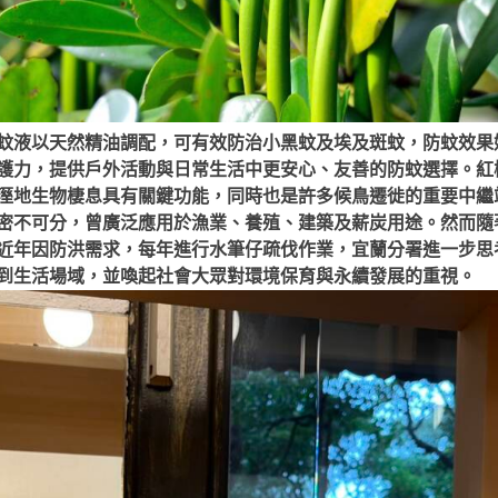
蚊液以天然精油調配，可有效防治小黑蚊及埃及斑蚊，防蚊效果媲
護力，提供戶外活動與日常生活中更安心、友善的防蚊選擇。
紅
溼地生物棲息具有關鍵功能，同時也是許多候鳥遷徙的重要中繼
密不可分，曾廣泛應用於漁業、養殖、建築及薪炭用途。然而隨
近年因防洪需求，每年進行水筆仔疏伐作業，宜蘭分署進一步思
到生活場域，並喚起社會大眾對環境保育與永續發展的重視。