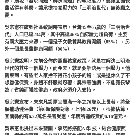
源，展現「發現問題、解決問題」的執政能力，要讓宜蘭長
輩活得有尊嚴，讓承擔扶養壓力的「三明治世代」無後顧之
憂。
吳宗憲在廣興社區致詞時表示，台灣
45
至
65
歲的「三明治世
代」人口已達
234
萬，其中高達
46%
自認壓力超負荷，主要
有兩大壓力來源，一個是子女教養與教育開銷（
85%
），另
外一個是長輩健康照顧（
80%
）。
吳宗憲說明，先前公佈的照顧孩童政策，就是在解決三明治
世代的其中一個壓力，而今天，就是要解決另一個壓力。他
觀察到，有些老人家捨不得花小孩子的錢，或是退休久了不
想繳健保費，身體不舒服就忍著。吳宗憲強調，不能讓長輩
為了省錢而犧牲健康，政府必須介入支持。
吳宗憲宣布，未來凡設籍宜蘭滿一年之
70
歲以上長者，將全
額補助健保費（第
6
類保險對象，上限
826
元）。根據估算，
宜蘭縣約有
6.22
萬名長者受惠，年度所需經費約
6.16
億元。
吳宗憲也提出未來藍圖，承諾將搭配
AI
科技，結合健康照