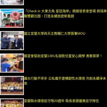
「Check in 大東北角 皇冠海岸」開展發表會登場 跨域串
聯雙觀光圈，打造永續旅遊新風貌
國立宜蘭大學與天主教輔仁大學簽署MOU
展望會幫助宜蘭1381名弱勢兒童安心開學 勇敢築夢！
護水行動不停步 公私攜手建構韌性水環境 共創永續淨未
來
宜蘭縣水環境巡守隊20週年 縣長表揚優異巡守隊伍