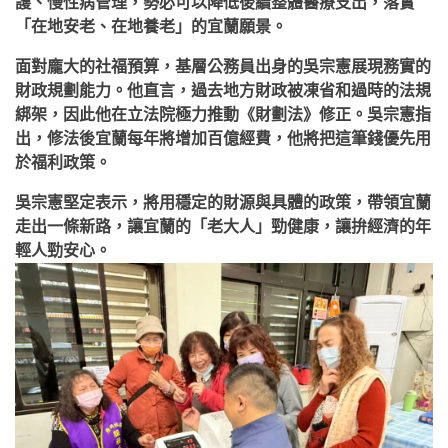
護、慢性病管理，勢必可以降低後續整體醫療支出，落實
「在地安老、在地養老」的宜蘭願景。
面對龐大的社福預算，基層公務員出身的吳宗憲展現務實的
財政規劃能力。他直言，過去地方財政被凍省和過時的法規
綁架，因此他在立法院極力推動《財劃法》修正。吳宗憲指
出，修法後宜蘭每年將增加百億經費，他將把這筆錢優先用
於福利政策。
吳宗憲堅定表示，將用穩定的財源與具體的政策，帶領宜蘭
走出一條新路，讓宜蘭的「老大人」勁健康，讓拚經濟的年
輕人勁安心。