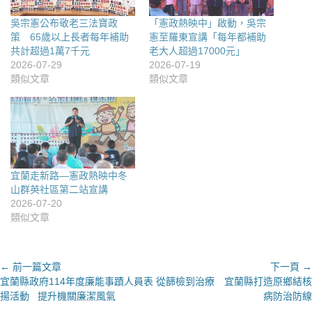
吳宗憲公布敬老三法寶政
「憲政熱映中」啟動，吳宗
策 65歲以上長者每年補助
憲至羅東宣講「每年都補助
共計超過1萬7千元
老大人超過17000元」
2026-07-29
2026-07-19
類似文章
類似文章
宜蘭走新路—憲政熱映中冬
山群英社區第二站宣講
2026-07-20
類似文章
文
← 前一篇文章
下一頁 →
上
下
宜蘭縣政府114年度廉能事蹟人員表
從篩檢到治療 宜蘭縣打造原鄉結核
章
一
一
揚活動 提升機關廉潔風氣
病防治防線
導
篇
篇