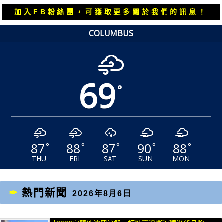
覽
文
文
加入FB粉絲團，可獲取更多關於我們的訊息！
章：
章：
COLUMBUS
69
°
87
88
87
90
88
°
°
°
°
°
THU
FRI
SAT
SUN
MON
熱門新聞
2026年8月6日