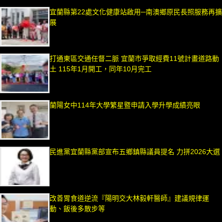
宜蘭縣第22處文化健康站啟用─南澳鄉原民長照服務再擴
展
打通東區交通任督二脈 宜蘭市爭取經費11號計畫道路動
土 115年1月開工，同年10月完工
蘭陽女中114年大學繁星暨申請入學升學成績亮眼
民進黨宜蘭縣黨部宣布五鄉鎮縣議員提名 力拼2026大選
改善胃食道逆流『陽明交大林毅軒醫師』建議規律運
動、飯後多散步等