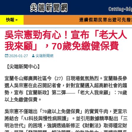
快報 »
連續假期民眾出遊可先撥打交通 「1
吳宗憲勁有心！宣布「老大人
我來顧」，70歲免繳健保費
Posted
Autor
2026-01-27
尖端新聞網
on
【尖端新聞中心】
宜蘭冬山鄉廣興社區今（
27
）日現場氣氛熱烈。宜蘭縣長參
選人吳宗憲在此召開記者會，針對宜蘭邁入超高齡社會的趨
勢，宣布【宜蘭新政】第二彈
——
「老大人我來顧」：
70
歲
以上免繳健保費。
吳宗憲不僅端出「
70
歲以上免健保費」的實質牛肉，更宣示
將結合「
AI
科技與慢性病照護」。並引用數據精準點出「三
明治世代」的困境，強調透過新修正《財劃法》取得穩定財