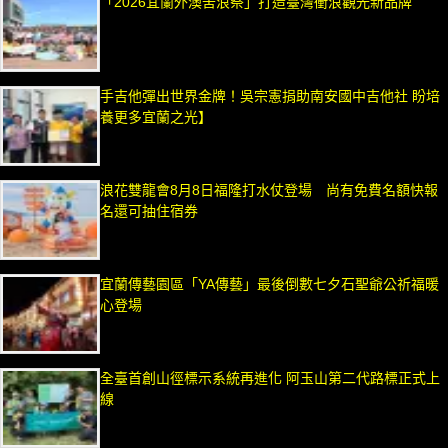
「2026宜蘭外澳罟浪祭」打造臺灣衝浪觀光新品牌
手吉他彈出世界金牌！吳宗憲捐助南安國中吉他社 盼培
養更多宜蘭之光】
浪花雙龍會8月8日福隆打水仗登場 尚有免費名額快報
名還可抽住宿券
宜蘭傳藝園區「YA傳藝」最後倒數七夕石聖爺公祈福暖
心登場
全臺首創山徑標示系統再進化 阿玉山第二代路標正式上
線