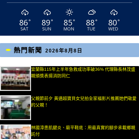
86
89
85
88
80
°
°
°
°
°
SAT
SUN
MON
TUE
WED
熱門新聞
2026年8月8日
宜蘭縣115年上半年急救成功率破36% 代理縣長林茂盛
親頒獎表揚消防同仁
父親節前夕 黃適超寶貝女兒拍全家福影片推薦她們敬愛
的父親！
林國漳患肌腱炎、磨平鞋底：用最真實的腳步承載鄉親
託付