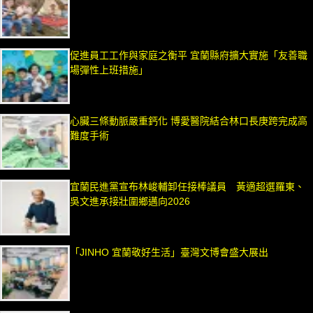
促進員工工作與家庭之衡平 宜蘭縣府擴大實施「友善職
場彈性上班措施」
心臟三條動脈嚴重鈣化 博愛醫院結合林口長庚跨完成高
難度手術
宜蘭民進黨宣布林峻輔卸任接棒議員 黃適超選羅東、
吳文進承接壯圍鄉邁向2026
「JINHO 宜蘭敬好生活」臺灣文博會盛大展出