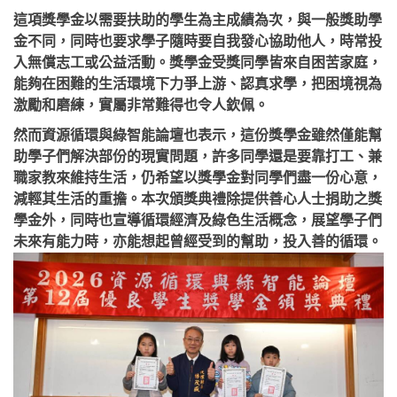
這項獎學金以需要扶助的學生為主成績為次，與一般獎助學
金不同，同時也要求學子隨時要自我發心協助他人，時常投
入無償志工或公益活動。獎學金受獎同學皆來自困苦家庭，
能夠在困難的生活環境下力爭上游、認真求學，把困境視為
激勵和磨練，實屬非常難得也令人欽佩。
然而資源循環與綠智能論壇也表示，這份獎學金雖然僅能幫
助學子們解決部份的現實問題，許多同學還是要靠打工、兼
職家教來維持生活，仍希望以獎學金對同學們盡一份心意，
減輕其生活的重擔。本次頒獎典禮除提供善心人士捐助之獎
學金外，同時也宣導循環經濟及綠色生活概念，展望學子們
未來有能力時，亦能想起曾經受到的幫助，投入善的循環。