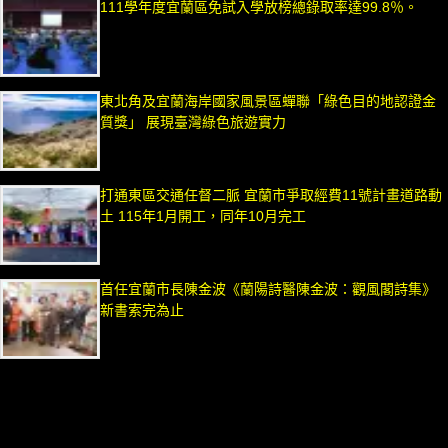
111學年度宜蘭區免試入學放榜總錄取率達99.8％。
東北角及宜蘭海岸國家風景區蟬聯「綠色目的地認證金
質獎」 展現臺灣綠色旅遊實力
打通東區交通任督二脈 宜蘭市爭取經費11號計畫道路動
土 115年1月開工，同年10月完工
首任宜蘭市長陳金波《蘭陽詩醫陳金波：觀風閣詩集》
新書索完為止