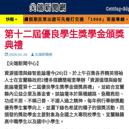
假期民眾出遊可先撥打交通 「1968」客服專線，以避免
快報 »
第十二屆優良學生獎學金頒獎
典禮
Posted
Autor
2026-01-26
尖端新聞網
on
【尖端新聞中心】
資源循環與綠智能論壇今(26)日，於上午召集各界精英領袖
人士在宜蘭縣政府2樓多媒體簡報室舉辦「資源循環與綠智
能論壇暨第十二屆優良學生獎學金頒獎典禮」，並結合宜蘭
縣內公益企業及基金會，該論壇本於築橋鋪路、急難救助、
功成不居、不稱己善、不揚人過之精神，每年例行舉辦獎勵
優秀學生奮學向上，並灑下綠色希望的種子的頒獎活動，而
頒發的獎助學金主要對象為全國之大專院校學生、宜蘭縣籍
高中職學生以及國中小學生。