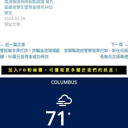
資源循環與綠智能論壇 第九
屆優良學生獎學金頒共34位
學生
2023-01-09
類似文章
文
← 前一篇文章
下一頁 →
上
下
警民聯手齊打詐！詐騙金流現場斷
宜蘭縣政府警察局舉行卸、新任分局
章
一
一
鏈，50萬元投資金成功保住
長聯合交接典禮
導
篇
篇
覽
文
文
加入FB粉絲團，可獲取更多關於我們的訊息！
章：
章：
COLUMBUS
71
°