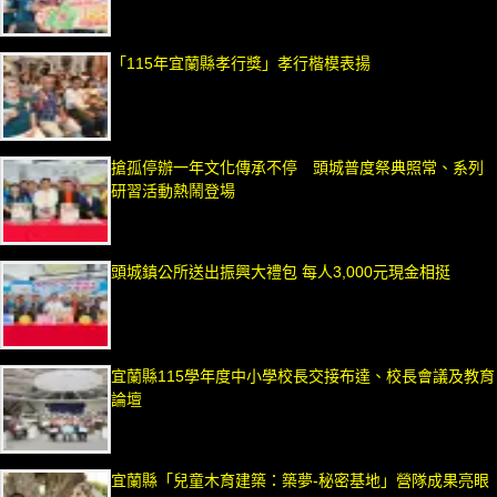
「115年宜蘭縣孝行獎」孝行楷模表揚
搶孤停辦一年文化傳承不停 頭城普度祭典照常、系列
研習活動熱鬧登場
頭城鎮公所送出振興大禮包 每人3,000元現金相挺
宜蘭縣115學年度中小學校長交接布達、校長會議及教育
論壇
宜蘭縣「兒童木育建築：築夢-秘密基地」營隊成果亮眼