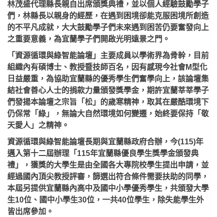
林茂盛代理縣長親自出席頒獎典禮，並以個人經驗鼓勵學子
們，林縣長以親身的經歷，在遇到困境卻能克服困境所創造
的不平凡成就，大大鼓勵學子們未來遇到困苦仍要奮發向上
之重要意義，為宜蘭學子們開啟光明遠景之門。
「資源循環與綠智能論壇」主要成員以學術界為骨幹，目前
組織內有碩博士、教授暨技師百名，因有感現今社會M型化
日益嚴重，為協助宜蘭縣的優秀學生們奮學向上，該論壇集
結社會善心人士的捐款力量頒發獎學金，期許宜蘭莘莘學子
們發揚本論壇之宗旨「松」的歲寒精神，取其在嚴酷環境下
仍保常「綠」，無論大自然環境如何變遷，始終要保持「敬
天愛人」之精神。
資源循環與綠智能論壇長期與宜蘭縣政府合辦，今(115)年
邁入第十二屆辦理「115年宜蘭縣優良學生獎學金頒發典
禮」，獲獎的大學生是由全國各大專院校學生提出申請，並
經過國內頂尖教授評審，篩選出符合條件需要扶助的同學，
本屆另提供宜蘭縣內高中及國中小學優秀學生，共頒發大學
生10位、國中小學生30位，一共40位學生，除失能學生外
皆出席參加。