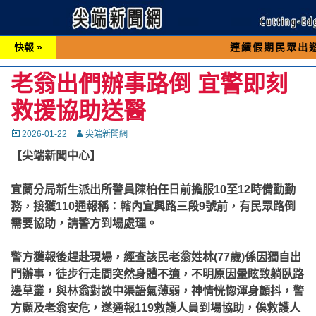
快報 »
連續假期民眾出遊可先撥打交
老翁出們辦事路倒 宜警即刻
救援協助送醫
Posted
Autor
2026-01-22
尖端新聞網
on
【尖端新聞中心】
宜蘭分局新生派出所警員陳柏任日前擔服10至12時備勤勤
務，接獲110通報稱：轄內宜興路三段9號前，有民眾路倒
需要協助，請警方到場處理。
警方獲報後趕赴現場，經查該民老翁姓林(77歲)係因獨自出
門辦事，徒步行走間突然身體不適，不明原因暈眩致躺臥路
邊草叢，與林翁對談中渠語氣薄弱，神情恍惚渾身顫抖，警
方顧及老翁安危，遂通報119救護人員到場協助，俟救護人