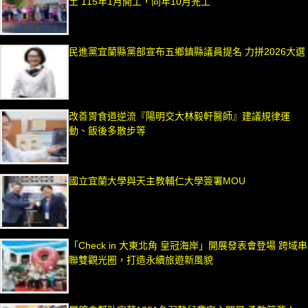
土 115年1月開工，同年10月完工
民進黨宜蘭縣黨部宣布五鄉鎮縣議員提名 力拼2026大選
改善胃食道逆流『陽明交大林毅軒醫師』建議規律運
動、飯後多散步等
國立宜蘭大學與天主教輔仁大學簽署MOU
「Check in 大東北角 皇冠海岸」開展發表會登場 跨域串
聯雙觀光圈，打造永續旅遊新風貌