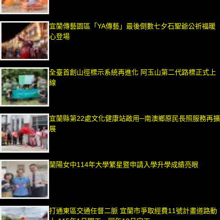
宜蘭傳藝園區「YA傳藝」最後倒數七夕石聖爺公祈福暖
心登場
全臺首創山徑標示系統再進化 阿玉山第二代路標正式上
線
宜蘭縣第22處文化健康站啟用─南澳鄉原民長照服務再擴
展
蘭陽女中114年大學繁星暨申請入學升學成績亮眼
打通東區交通任督二脈 宜蘭市爭取經費11號計畫道路動