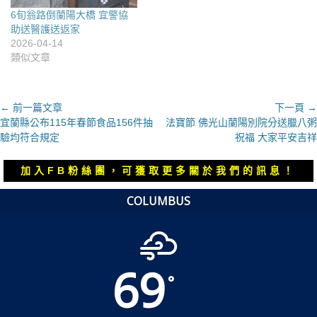
6旬翁路倒蘭陽大橋 宜警協
助送醫護送返家
2026-04-14
類似文章
文
← 前一篇文章
下一頁 →
上
下
宜蘭縣公布115年春節食品156件抽
法寶節 佛光山蘭陽別院分送臘八粥
章
一
一
驗均符合規定
祝福 大家平安吉祥
導
篇
篇
覽
文
文
加入FB粉絲團，可獲取更多關於我們的訊息！
章：
章：
COLUMBUS
69
°