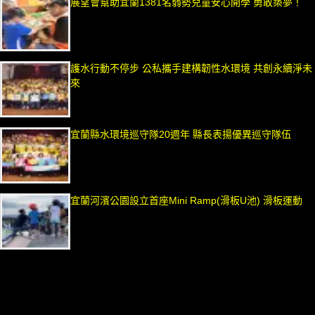
展望會幫助宜蘭1381名弱勢兒童安心開學 勇敢築夢！
護水行動不停步 公私攜手建構韌性水環境 共創永續淨未
來
宜蘭縣水環境巡守隊20週年 縣長表揚優異巡守隊伍
宜蘭河濱公園設立首座Mini Ramp(滑板U池) 滑板運動