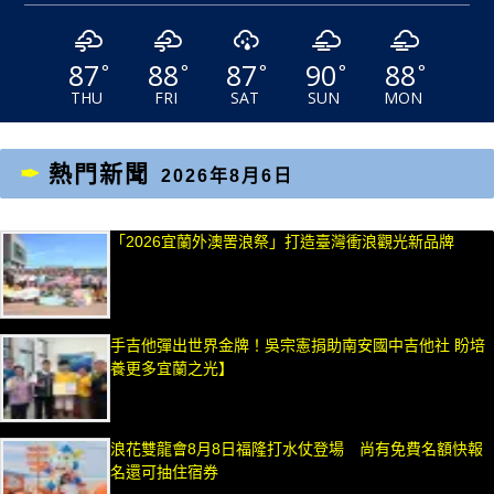
87
88
87
90
88
°
°
°
°
°
THU
FRI
SAT
SUN
MON
熱門新聞
2026年8月6日
「2026宜蘭外澳罟浪祭」打造臺灣衝浪觀光新品牌
手吉他彈出世界金牌！吳宗憲捐助南安國中吉他社 盼培
養更多宜蘭之光】
浪花雙龍會8月8日福隆打水仗登場 尚有免費名額快報
名還可抽住宿券