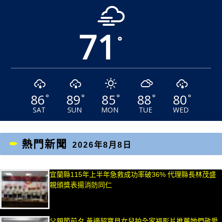
71
°
86
89
85
88
80
°
°
°
°
°
SAT
SUN
MON
TUE
WED
熱門新聞
2026年8月8日
宜蘭縣115年上半年急救成功率破36% 代理縣長林茂盛
親頒獎表揚消防同仁
父親節前夕 黃適超寶貝女兒拍全家福影片推薦她們敬愛