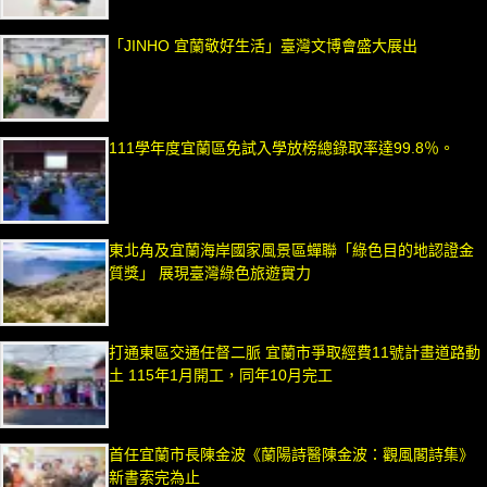
「JINHO 宜蘭敬好生活」臺灣文博會盛大展出
111學年度宜蘭區免試入學放榜總錄取率達99.8％。
東北角及宜蘭海岸國家風景區蟬聯「綠色目的地認證金
質獎」 展現臺灣綠色旅遊實力
打通東區交通任督二脈 宜蘭市爭取經費11號計畫道路動
土 115年1月開工，同年10月完工
首任宜蘭市長陳金波《蘭陽詩醫陳金波：觀風閣詩集》
新書索完為止