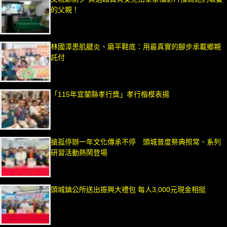
的父親！
林國漳患肌腱炎、磨平鞋底：用最真實的腳步承載鄉親
託付
「115年宜蘭縣孝行獎」孝行楷模表揚
搶孤停辦一年文化傳承不停 頭城普度祭典照常、系列
研習活動熱鬧登場
頭城鎮公所送出振興大禮包 每人3,000元現金相挺