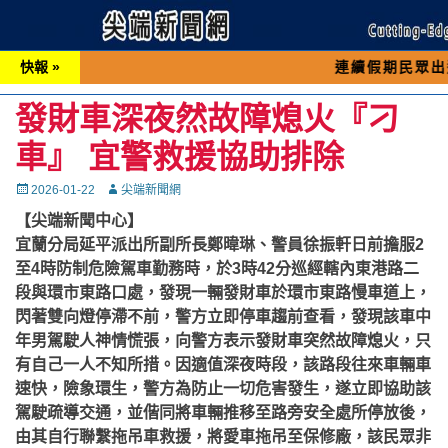
快報 »
連續假期民眾出遊可先撥打交
發財車深夜然故障熄火『刁
車』 宜警救援協助排除
Posted
Autor
2026-01-22
尖端新聞網
on
【尖端新聞中心】
宜蘭分局延平派出所副所長鄭暐琳、警員徐振軒日前擔服2
至4時防制危險駕車勤務時，於3時42分巡經轄內東港路二
段與環市東路口處，發現一輛發財車於環市東路慢車道上，
閃著雙向燈停滯不前，警方立即停車趨前查看，發現該車中
年男駕駛人神情慌張，向警方表示發財車突然故障熄火，只
有自己一人不知所措。因適值深夜時段，該路段往來車輛車
速快，險象環生，警方為防止一切危害發生，遂立即協助該
駕駛疏導交通，並偕同將車輛推移至路旁安全處所停放後，
由其自行聯繫拖吊車救援，將愛車拖吊至保修廠，該民眾非