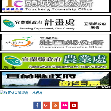
Facebook
Googleplus
Feed
Flickr
YouTube