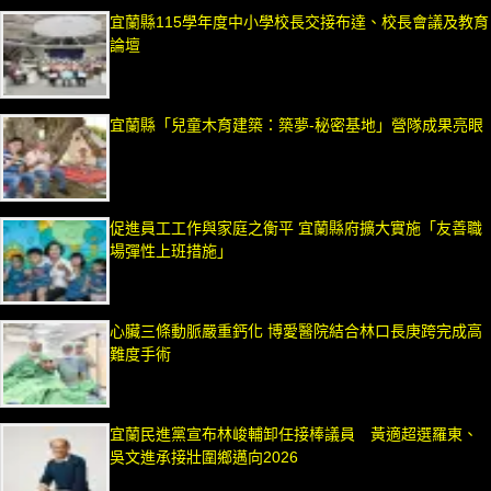
宜蘭縣115學年度中小學校長交接布達、校長會議及教育
論壇
宜蘭縣「兒童木育建築：築夢-秘密基地」營隊成果亮眼
促進員工工作與家庭之衡平 宜蘭縣府擴大實施「友善職
場彈性上班措施」
心臟三條動脈嚴重鈣化 博愛醫院結合林口長庚跨完成高
難度手術
宜蘭民進黨宣布林峻輔卸任接棒議員 黃適超選羅東、
吳文進承接壯圍鄉邁向2026