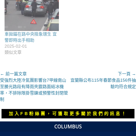
車拋錨在路中央險象環生 宜
警即時出手相助
2025-02-01
類似文章
文
← 前一篇文章
下一頁 →
上
下
受強烈大陸冷氣團影響台7甲線南山
宜蘭縣公布115年春節食品156件抽
章
一
一
至勝光路段有降雨夾霰路面結冰機
驗均符合規定
導
篇
篇
率，不排除限掛雪鍊或預警性封閉管
覽
文
文
制
章：
章：
加入FB粉絲團，可獲取更多關於我們的訊息！
COLUMBUS