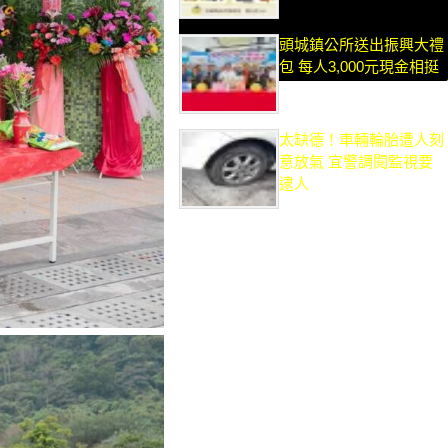
頭城鎮公所送出振興大禮
包 每人3,000元現金相挺
太缺德！車輛輪胎遭人刻
意放氣 宜警調閱監視要
逮人