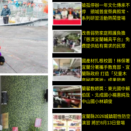
搶孤停辦一年文化傳承不
停 頭城普度祭典照常、
系列研習活動熱鬧登場
改善弱勢家庭照護負擔
『慈濟宜蘭輔具平台』免
費提供給有需求的民眾
國產材扎根校園！林保署
宜蘭分署攜手教育部、宜
蘭縣政府 打造「兒童木
育秘密基地」成果發表
蘭馨教師獎：東光國中賴
伯匡、北成國小楊惠純及
中山國小林穎俊
宜蘭縣2026城鎮韌性防空
演習 將於8月13日登場