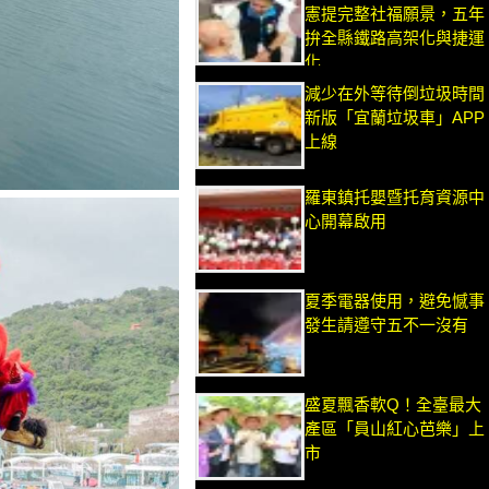
憲提完整社福願景，五年
拚全縣鐵路高架化與捷運
化
減少在外等待倒垃圾時間
新版「宜蘭垃圾車」APP
上線
羅東鎮托嬰暨托育資源中
心開幕啟用
夏季電器使用，避免憾事
發生請遵守五不一沒有
盛夏飄香軟Q！全臺最大
產區「員山紅心芭樂」上
市