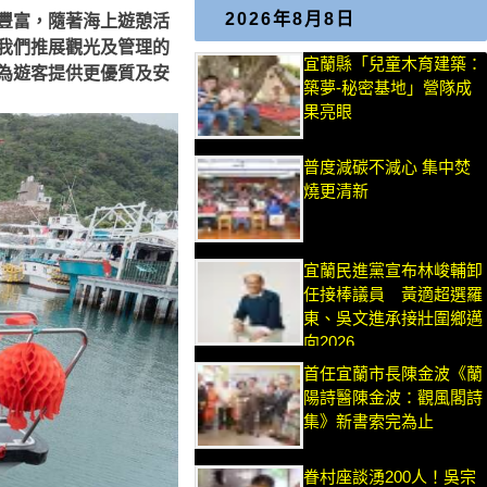
2026年8月8日
豐富，隨著海上遊憩活
我們推展觀光及管理的
宜蘭縣「兒童木育建築：
為遊客提供更優質及安
築夢-秘密基地」營隊成
果亮眼
普度減碳不減心 集中焚
燒更清新
宜蘭民進黨宣布林峻輔卸
任接棒議員 黃適超選羅
東、吳文進承接壯圍鄉邁
向2026
首任宜蘭市長陳金波《蘭
陽詩醫陳金波：觀風閣詩
集》新書索完為止
眷村座談湧200人！吳宗