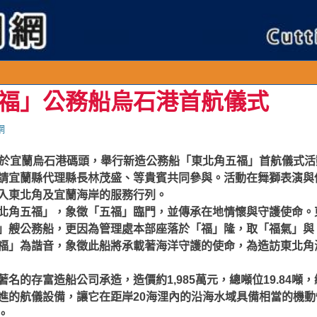
連
福」公務船烏石港首航儀式
網
日於宜蘭烏石港碼頭，舉行新造公務船「東北角五福」首航儀式
請宜蘭縣代理縣長林茂盛、等貴賓共同參與。活動在舞獅表演與
入東北角及宜蘭海岸的服務行列。
北角五福」，象徵「五福」臨門，並傳承在地情懷與守護使命。
」艘公務船，更因為管理處本部座落於「福」隆，取「福氣」與
福」為諧音，象徵此船將承載著海洋守護的使命，為造訪東北角
名的存富造船公司承造，造價約1,985萬元，總噸位19.84噸，總
進的航儀設備，讓它在距岸20海浬內的沿海水域具備相當的機
。