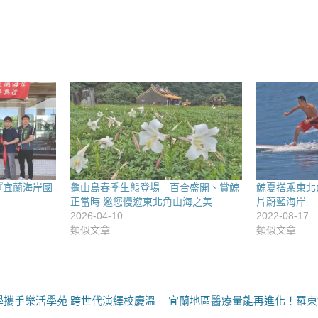
『宜蘭海岸國
龜山島春季生態登場 百合盛開、賞鯨
鯨夏搭乘東北
正當時 邀您慢遊東北角山海之美
片蔚藍海岸
2026-04-10
2022-08-17
類似文章
類似文章
下
學攜手樂活學苑 跨世代演繹校慶溫
宜蘭地區醫療量能再進化！羅東
一