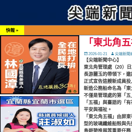
快報 »
「東北角五
Posted
Autor
2026-01-21
尖端新聞
on
【尖端新聞中心】
東北角管理處（20）
長游麗玉的帶領下，邀
正式宣告這艘新成員投
新造公務船命名為「東
不僅是管理處的第「五
「五福」與臺語的「有
平安與福祉。
「東北角五福」由屏東著
型的玻璃纖維船殼與先
島遊憩推展等重要任務