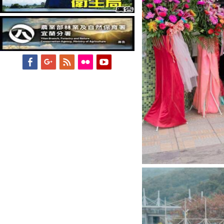
Facebook
Googleplus
Feed
Flickr
YouTube