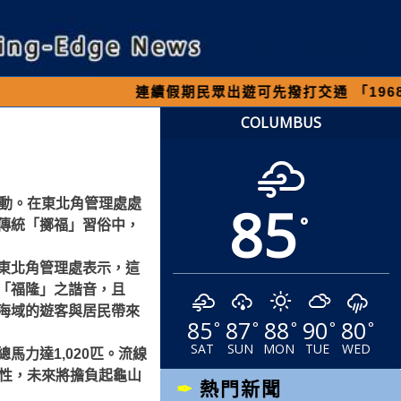
續假期民眾出遊可先撥打交通 「1968」客服專線，
COLUMBUS
85
活動。在東北角管理處處
°
傳統「擲福」習俗中，
東北角管理處表示，這
「福隆」之諧音，且
海域的遊客與居民帶來
85
87
88
90
80
°
°
°
°
°
SAT
SUN
MON
TUE
WED
馬力達1,020匹。流線
動性，未來將擔負起龜山
熱門新聞