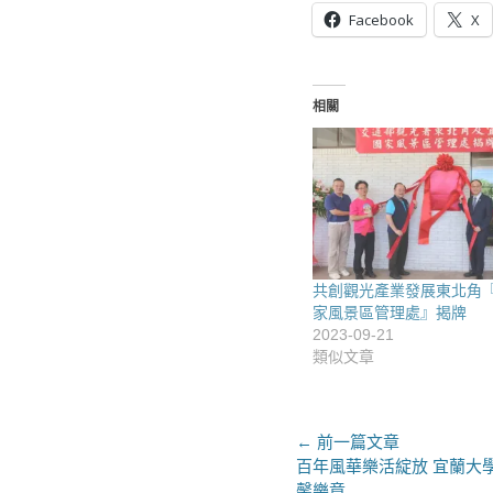
Facebook
X
相關
共創觀光產業發展東北角
家風景區管理處』揭牌
2023-09-21
類似文章
文
← 前一篇文章
上
百年風華樂活綻放 宜蘭大
章
一
馨樂章