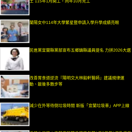
土 115年1月開工，同年10月完工
蘭陽女中114年大學繁星暨申請入學升學成績亮眼
民進黨宜蘭縣黨部宣布五鄉鎮縣議員提名 力拼2026大選
改善胃食道逆流『陽明交大林毅軒醫師』建議規律運
動、飯後多散步等
減少在外等待倒垃圾時間 新版「宜蘭垃圾車」APP上線