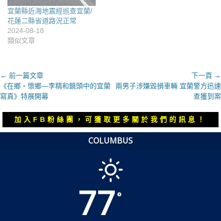
宜蘭縣近海地震經巡查宜蘭/
花蓮二縣省道路況正常
2024-08-18
類似文章
文
← 前一篇文章
下一頁 →
上
下
《在鄉‧懷鄉—李精和鏡頭中的宜蘭
兩男子涉嫌毀損車輛 宜蘭警方迅速
章
一
一
寫真》特展開幕
查獲到案
導
篇
篇
覽
文
文
加入FB粉絲團，可獲取更多關於我們的訊息！
章：
章：
COLUMBUS
77
°