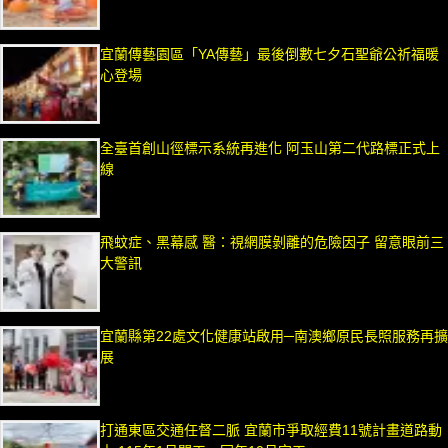
宜蘭傳藝園區「YA傳藝」最後倒數七夕石聖爺公祈福暖
心登場
全臺首創山徑標示系統再進化 阿玉山第二代路標正式上
線
飛蚊症、黑幕感 醫：視網膜剝離的危險因子 留意眼前三
大警訊
宜蘭縣第22處文化健康站啟用─南澳鄉原民長照服務再擴
展
打通東區交通任督二脈 宜蘭市爭取經費11號計畫道路動