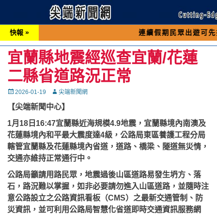
快報 »
連續假期民眾出遊可先撥打交通 「
宜蘭縣地震經巡查宜蘭/花蓮
二縣省道路況正常
Posted
Autor
2026-01-19
尖端新聞網
on
【尖端新聞中心】
1月18日16:47宜蘭縣近海規模4.9地震，宜蘭縣境內南澳及
花蓮縣境內和平最大震度達4級，公路局東區養護工程分局
轄管宜蘭縣及花蓮縣境內省道，道路、橋梁、隧道無災情，
交通亦維持正常通行中。
公路局籲請用路民眾，地震過後山區道路易發生坍方、落
石，路況難以掌握，如非必要請勿進入山區道路，並隨時注
意公路設立之公路資訊看板（CMS）之最新交通管制、防
災資訊，並可利用公路局智慧化省道即時交通資訊服務網