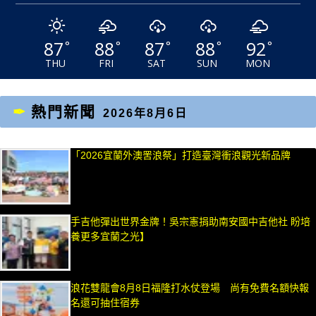
87
88
87
88
92
°
°
°
°
°
THU
FRI
SAT
SUN
MON
熱門新聞
2026年8月6日
「2026宜蘭外澳罟浪祭」打造臺灣衝浪觀光新品牌
手吉他彈出世界金牌！吳宗憲捐助南安國中吉他社 盼培
養更多宜蘭之光】
浪花雙龍會8月8日福隆打水仗登場 尚有免費名額快報
名還可抽住宿券