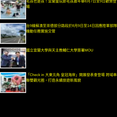
毛孩也是孩！宜蘭童玩節毛孩嘉年華8月7日至9日歡樂登
場
台9線蘇澳至崇德部分路段於8月9日至14日因應陸軍部隊
機動任務實施交管
國立宜蘭大學與天主教輔仁大學簽署MOU
「Check in 大東北角 皇冠海岸」開展發表會登場 跨域串
聯雙觀光圈，打造永續旅遊新風貌