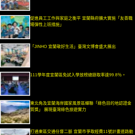
促進員工工作與家庭之衡平 宜蘭縣府擴大實施「友善職
場彈性上班措施」
「JINHO 宜蘭敬好生活」臺灣文博會盛大展出
111學年度宜蘭區免試入學放榜總錄取率達99.8％。
東北角及宜蘭海岸國家風景區蟬聯「綠色目的地認證金
質獎」 展現臺灣綠色旅遊實力
打通東區交通任督二脈 宜蘭市爭取經費11號計畫道路動