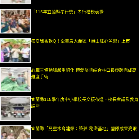
「115年宜蘭縣孝行獎」孝行楷模表揚
盛夏飄香軟Q！全臺最大產區「員山紅心芭樂」上市
心臟三條動脈嚴重鈣化 博愛醫院結合林口長庚跨完成高
難度手術
宜蘭縣115學年度中小學校長交接布達、校長會議及教育
論壇
宜蘭縣「兒童木育建築：築夢-秘密基地」營隊成果亮眼