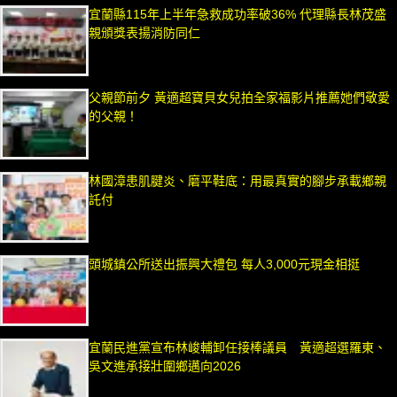
宜蘭縣115年上半年急救成功率破36% 代理縣長林茂盛
親頒獎表揚消防同仁
父親節前夕 黃適超寶貝女兒拍全家福影片推薦她們敬愛
的父親！
林國漳患肌腱炎、磨平鞋底：用最真實的腳步承載鄉親
託付
頭城鎮公所送出振興大禮包 每人3,000元現金相挺
宜蘭民進黨宣布林峻輔卸任接棒議員 黃適超選羅東、
吳文進承接壯圍鄉邁向2026