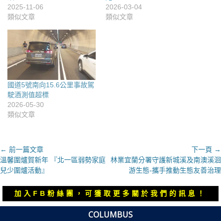
2025-11-06
2026-03-04
類似文章
類似文章
國道5號南向15.6公里事故駕
駛酒測值超標
2026-05-30
類似文章
文
← 前一篇文章
下一頁 →
上
下
溫馨圍爐賀新年 『北一區弱勢家庭
林業宜蘭分署守護新城溪及南澳溪洄
章
一
一
兒少圍爐活動』
游生態-攜手推動生態友善治理
導
篇
篇
覽
文
文
加入FB粉絲團，可獲取更多關於我們的訊息！
章：
章：
COLUMBUS