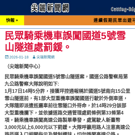
快報 »
連續假期民眾出遊可先撥打交通
民眾騎乘機車誤闖國道5號雪
山隧道處罰鍰。
Posted
Autor
2026-01-18
尖端新聞網
on
（尖端新聞中心）
民眾騎乘機車誤闖國道5號雪山隧道案，國道公路警察局第
九公路警察大隊說明如下:
1月17日14時5分許，接獲坪控通報稱於國道5號南向15公里
雪山隧道前，有1部大型重機車誤闖國道行駛於外側車道，
大隊隨即派遣巡邏車前往雪隧口外待命，於14時29分該部
大型重機攔下，並依據道路交通管理處罰條例第33條第4
項，騎乘機車誤闖高速公路製單舉發，處駕駛人新臺幣
3,000元以上6,000元以下罰鍰。
大隊呼籲用路人注意高速公
路匝道入口相關指示及禁制標誌，切勿誤闖高速公路。