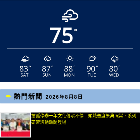
75
°
83
87
88
90
80
°
°
°
°
°
SAT
SUN
MON
TUE
WED
熱門新聞
2026年8月8日
搶孤停辦一年文化傳承不停 頭城普度祭典照常、系列
研習活動熱鬧登場