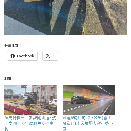
分享此文：
Facebook
X
相關
陳男騎機車，於誤闖國道5號
國道5號北向22.3公里(雪山
北向28.5公里處發生交通事
隧道)自小客撞擊大貨車後車
故
尾