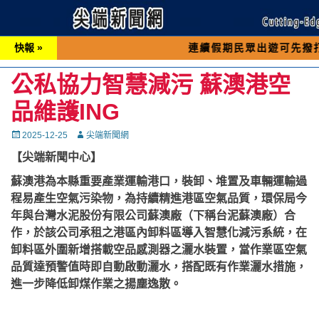
快報 »
連續假期民眾出遊可先撥打交通 「1
公私協力智慧減污 蘇澳港空
品維護ING
Posted
Autor
2025-12-25
尖端新聞網
on
【尖端新聞中心】
蘇澳港為本縣重要產業運輸港口，裝卸、堆置及車輛運輸過
程易產生空氣污染物，為持續精進港區空氣品質，環保局今
年與台灣水泥股份有限公司蘇澳廠（下稱台泥蘇澳廠）合
作，於該公司承租之港區內卸料區導入智慧化減污系統，在
卸料區外圍新增搭載空品感測器之灑水裝置，當作業區空氣
品質達預警值時即自動啟動灑水，搭配既有作業灑水措施，
進一步降低卸煤作業之揚塵逸散。