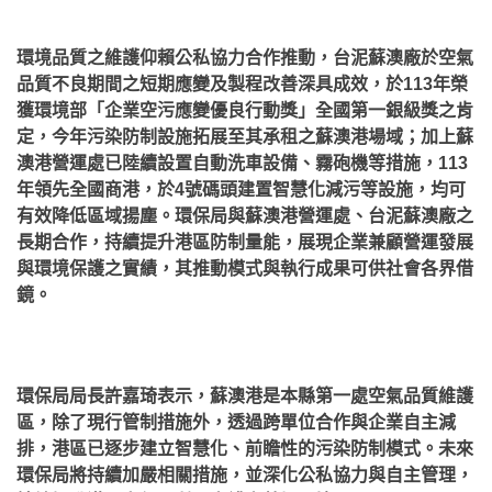
環境品質之維護仰賴公私協力合作推動，台泥蘇澳廠於空氣
品質不良期間之短期應變及製程改善深具成效，於113年榮
獲環境部「企業空污應變優良行動獎」全國第一銀級獎之肯
定，今年污染防制設施拓展至其承租之蘇澳港場域；加上蘇
澳港營運處已陸續設置自動洗車設備、霧砲機等措施，113
年領先全國商港，於4號碼頭建置智慧化減污等設施，均可
有效降低區域揚塵。環保局與蘇澳港營運處、台泥蘇澳廠之
長期合作，持續提升港區防制量能，展現企業兼顧營運發展
與環境保護之實績，其推動模式與執行成果可供社會各界借
鏡。
環保局局長許嘉琦表示，蘇澳港是本縣第一處空氣品質維護
區，除了現行管制措施外，透過跨單位合作與企業自主減
排，港區已逐步建立智慧化、前瞻性的污染防制模式。未來
環保局將持續加嚴相關措施，並深化公私協力與自主管理，