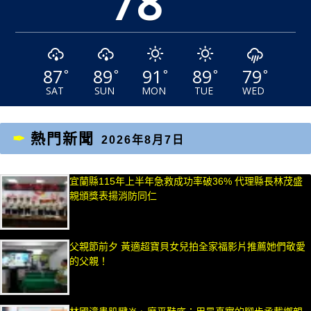
78
87
89
91
89
79
°
°
°
°
°
SAT
SUN
MON
TUE
WED
熱門新聞
2026年8月7日
宜蘭縣115年上半年急救成功率破36% 代理縣長林茂盛
親頒獎表揚消防同仁
父親節前夕 黃適超寶貝女兒拍全家福影片推薦她們敬愛
的父親！