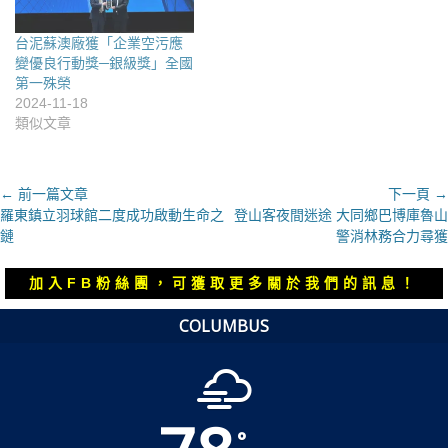
台泥蘇澳廠獲「企業空污應
變優良行動獎─銀級獎」全國
第一殊榮
2024-11-18
類似文章
文
← 前一篇文章
下一頁 →
上
下
羅東鎮立羽球館二度成功啟動生命之
登山客夜間迷途 大同鄉巴博庫魯山
章
一
一
鏈
警消林務合力尋獲
導
篇
篇
覽
文
文
加入FB粉絲團，可獲取更多關於我們的訊息！
章：
章：
COLUMBUS
°