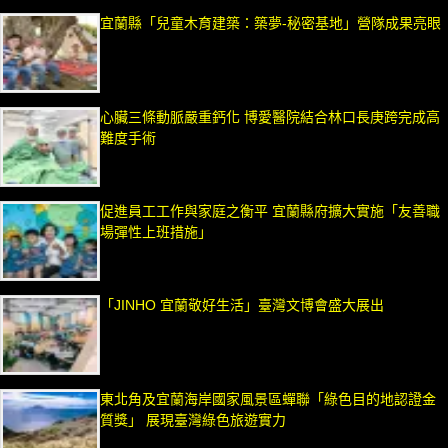
宜蘭縣「兒童木育建築：築夢-秘密基地」營隊成果亮眼
心臟三條動脈嚴重鈣化 博愛醫院結合林口長庚跨完成高
難度手術
促進員工工作與家庭之衡平 宜蘭縣府擴大實施「友善職
場彈性上班措施」
「JINHO 宜蘭敬好生活」臺灣文博會盛大展出
東北角及宜蘭海岸國家風景區蟬聯「綠色目的地認證金
質獎」 展現臺灣綠色旅遊實力