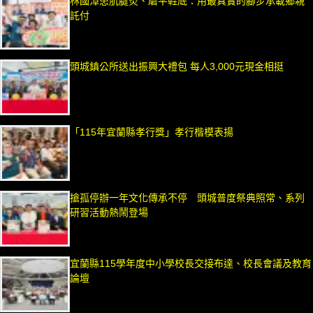
林國漳患肌腱炎、磨平鞋底：用最真實的腳步承載鄉親
託付
頭城鎮公所送出振興大禮包 每人3,000元現金相挺
「115年宜蘭縣孝行獎」孝行楷模表揚
搶孤停辦一年文化傳承不停 頭城普度祭典照常、系列
研習活動熱鬧登場
宜蘭縣115學年度中小學校長交接布達、校長會議及教育
論壇