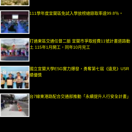
111學年度宜蘭區免試入學放榜總錄取率達99.8％。
打通東區交通任督二脈 宜蘭市爭取經費11號計畫道路動
土 115年1月開工，同年10月完工
國立宜蘭大學ESG實力爆發，勇奪第七屆《遠見》USR
績優獎
台7線東港路配合交通部推動「永續提升人行安全計畫」