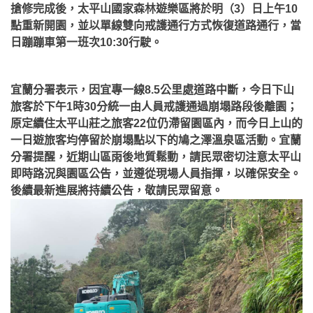
搶修完成後，太平山國家森林遊樂區將於明（3）日上午10
點重新開園，並以單線雙向戒護通行方式恢復道路通行，當
日蹦蹦車第一班次10:30行駛。
宜蘭分署表示，因宜專一線8.5公里處道路中斷，今日下山
旅客於下午1時30分統一由人員戒護通過崩塌路段後離園；
原定續住太平山莊之旅客22位仍滯留園區內，而今日上山的
一日遊旅客均停留於崩塌點以下的鳩之澤溫泉區活動。
宜蘭
分署提醒，近期山區雨後地質鬆動，請民眾密切注意太平山
即時路況與園區公告，並遵從現場人員指揮，以確保安全。
後續最新進展將持續公告，敬請民眾留意。