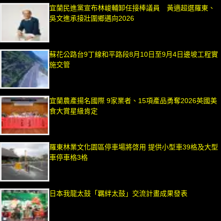
宜蘭民進黨宣布林峻輔卸任接棒議員 黃適超選羅東、
吳文進承接壯圍鄉邁向2026
蘇花公路台9丁線和平路段8月10日至9月4日邊坡工程實
施交管
宜蘭農產揚名國際 9家業者、15項產品勇奪2026英國美
食大賞星級肯定
羅東林業文化園區停車場將啓用 提供小型車39格及大型
車停車格3格
日本我龍太鼓「羈絆太鼓」交流計畫成果發表