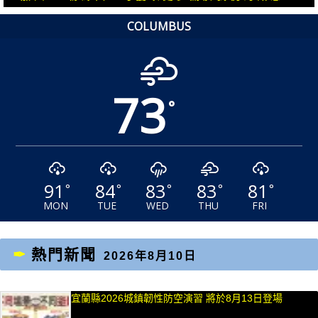
章：
章：
COLUMBUS
73
°
91
84
83
83
81
°
°
°
°
°
MON
TUE
WED
THU
FRI
熱門新聞
2026年8月10日
宜蘭縣2026城鎮韌性防空演習 將於8月13日登場