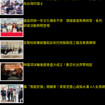
為台灣的瑞士
搶孤停辦一年文化傳承不停 頭城普度祭典照常、系列
研習活動熱鬧登場
宜蘭地檢署破獲起訴依托咪酯製造工廠及販賣藥頭
林國漳扶輪後援會盛大成立！數百社友齊聚相挺
攜「喪屍菸彈」開贓車！乘客見警心虛拋水溝 4人全落網