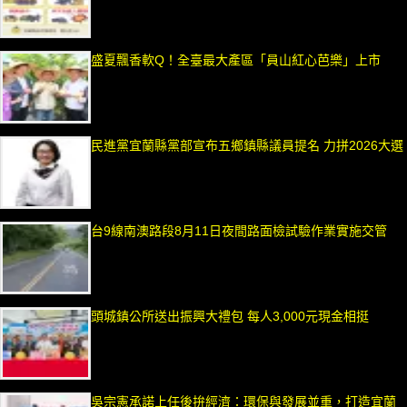
盛夏飄香軟Q！全臺最大產區「員山紅心芭樂」上市
民進黨宜蘭縣黨部宣布五鄉鎮縣議員提名 力拼2026大選
台9線南澳路段8月11日夜間路面檢試驗作業實施交管
頭城鎮公所送出振興大禮包 每人3,000元現金相挺
吳宗憲承諾上任後拚經濟：環保與發展並重，打造宜蘭