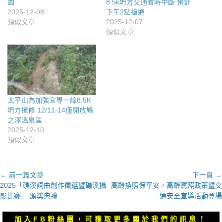
園
8.5k坍方交通暫時中斷 預計
2025-12-08
下午2點搶通
類似文章
2025-12-07
類似文章
太平山為加強宜專一線8.5K
坍方搶修 12/11-14僅開放鳩
之澤溫泉區
2025-12-10
類似文章
文
← 前一篇文章
下一頁 →
上
下
2025「礁溪詞曲創作徵選暨礁溪攝
高齡換照保平安，高齡駕照政策暨交
章
一
一
影比賽」 頒獎典禮
通安全宣導活動登場
導
篇
篇
覽
文
文
加入FB粉絲團，可獲取更多關於我們的訊息！