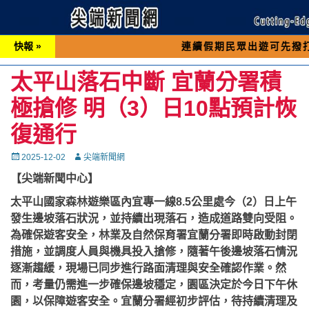
快報 »
連續假期民眾出遊可先撥打交通 「1
太平山落石中斷 宜蘭分署積
極搶修 明（3）日10點預計恢
復通行
Posted
Autor
2025-12-02
尖端新聞網
on
【尖端新聞中心】
太平山國家森林遊樂區內宜專一線8.5公里處今（2）日上午
發生邊坡落石狀況，並持續出現落石，造成道路雙向受阻。
為確保遊客安全，林業及自然保育署宜蘭分署即時啟動封閉
措施，並調度人員與機具投入搶修，隨著午後邊坡落石情況
逐漸趨緩，現場已同步進行路面清理與安全確認作業。然
而，考量仍需進一步確保邊坡穩定，園區決定於今日下午休
園，以保障遊客安全。宜蘭分署經初步評估，待持續清理及