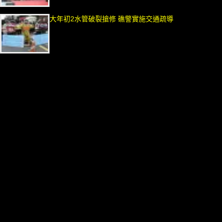
大年初2水管破裂搶修 礁警實施交通疏導