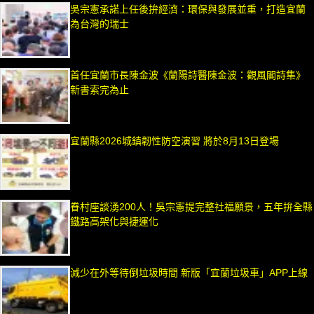
吳宗憲承諾上任後拚經濟：環保與發展並重，打造宜蘭
為台灣的瑞士
首任宜蘭市長陳金波《蘭陽詩醫陳金波：觀風閣詩集》
新書索完為止
宜蘭縣2026城鎮韌性防空演習 將於8月13日登場
眷村座談湧200人！吳宗憲提完整社福願景，五年拚全縣
鐵路高架化與捷運化
減少在外等待倒垃圾時間 新版「宜蘭垃圾車」APP上線