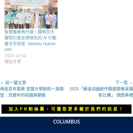
智慧醫療再升級！陽明交大
醫院引進全球領先的 AI 行動
複合手術室（Mobile Hybrid
OR）
2024-12-12
類似文章
文
← 前一篇文章
下一頁 →
上
下
再造百年風華 宜蘭大學創校一游錫
2025「礁溪詞曲創作徵選暨礁溪攝
章
一
一
堃：百週年的祝福與期勉
影比賽」 頒獎典禮
導
篇
篇
覽
文
文
加入FB粉絲團，可獲取更多關於我們的訊息！
章：
章：
COLUMBUS