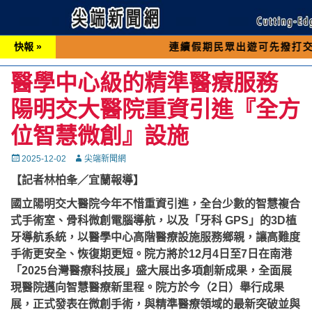
快報 »
連續假期民眾出遊可先撥打交通 「196
醫學中心級的精準醫療服務
陽明交大醫院重資引進『全方
位智慧微創』設施
Posted
Autor
2025-12-02
尖端新聞網
on
【記者林柏夆／宜蘭報導】
國立陽明交大醫院今年不惜重資引進，全台少數的智慧複合
式手術室、骨科微創電腦導航，以及「牙科 GPS」的3D植
牙導航系統，以醫學中心高階醫療設施服務鄉親，讓高難度
手術更安全、恢復期更短。院方將於12月4日至7日在南港
「2025台灣醫療科技展」盛大展出多項創新成果，全面展
現醫院邁向智慧醫療新里程。院方於今（2日）舉行成果
展，正式發表在微創手術，與精準醫療領域的最新突破並與