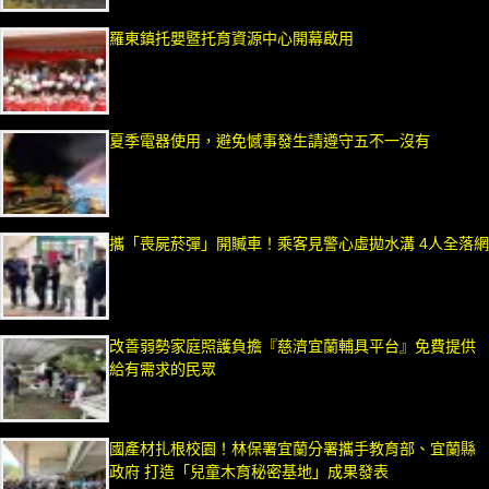
羅東鎮托嬰暨托育資源中心開幕啟用
夏季電器使用，避免憾事發生請遵守五不一沒有
攜「喪屍菸彈」開贓車！乘客見警心虛拋水溝 4人全落網
改善弱勢家庭照護負擔『慈濟宜蘭輔具平台』免費提供
給有需求的民眾
國產材扎根校園！林保署宜蘭分署攜手教育部、宜蘭縣
政府 打造「兒童木育秘密基地」成果發表