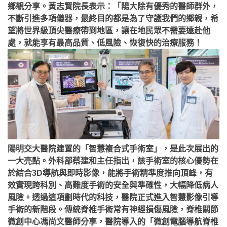
鄉親分享。黃志賢院長表示：「陽大除有優秀的醫師群外，
不斷引進多項儀器，最終目的都是為了守護我們的鄉親，希
望將世界級頂尖醫療帶到地區，讓在地民眾不需要遠赴他
處，就能享有最高品質、低風險、恢復快的治療服務！
陽明交大醫院建置的「智慧複合式手術室」，是此次展出的
一大亮點。外科部蔡建和主任指出，該手術室的核心優勢在
於結合3D導航與即時影像，能將手術精準度推向頂峰，有
效實現跨科別、高難度手術的安全與準確性，大幅降低病人
風險。透過這項劃時代的科技，醫院正式進入智慧影像引導
手術的新階段。傳統脊椎手術常有神經損傷風險，脊椎關節
微創中心馮尚文醫師分享，醫院導入的「微創電腦導航脊椎