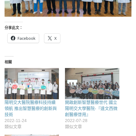
分享此文：
Facebook
X
相關
陽明交大醫院醫療科技持續
開啟創新智慧醫療世代 國立
領航 推出智慧醫療的創新與
陽明交大學醫院-『達文西微
技術
創醫療啓用』
2022-11-24
2022-07-28
類似文章
類似文章