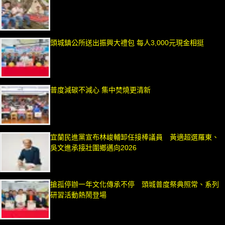
頭城鎮公所送出振興大禮包 每人3,000元現金相挺
普度減碳不減心 集中焚燒更清新
宜蘭民進黨宣布林峻輔卸任接棒議員 黃適超選羅東、
吳文進承接壯圍鄉邁向2026
搶孤停辦一年文化傳承不停 頭城普度祭典照常、系列
研習活動熱鬧登場