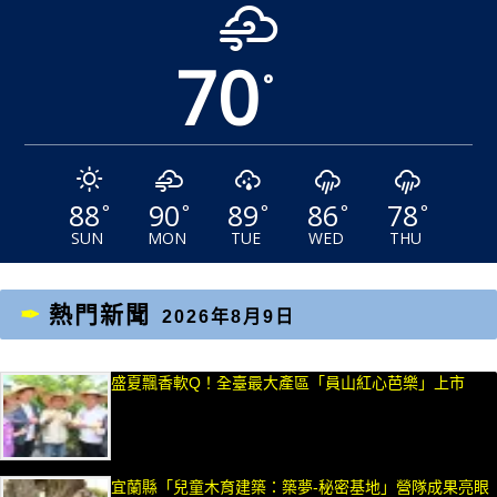
70
°
88
90
89
86
78
°
°
°
°
°
SUN
MON
TUE
WED
THU
熱門新聞
2026年8月9日
盛夏飄香軟Q！全臺最大產區「員山紅心芭樂」上市
宜蘭縣「兒童木育建築：築夢-秘密基地」營隊成果亮眼