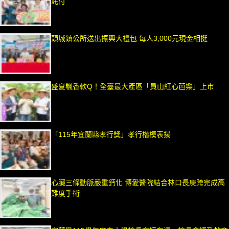
託付
頭城鎮公所送出振興大禮包 每人3,000元現金相挺
盛夏飄香軟Q！全臺最大產區「員山紅心芭樂」上市
「115年宜蘭縣孝行獎」孝行楷模表揚
心臟三條動脈嚴重鈣化 博愛醫院結合林口長庚跨完成高
難度手術