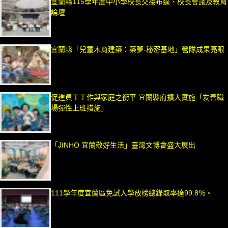
宜蘭縣115學年度中小學校長交接布達、校長會議及教育
論壇
宜蘭縣「兒童木育建築：築夢-秘密基地」營隊成果亮眼
促進員工工作與家庭之衡平 宜蘭縣府擴大實施「友善職
場彈性上班措施」
「JINHO 宜蘭敬好生活」臺灣文博會盛大展出
111學年度宜蘭區免試入學放榜總錄取率達99.8％。