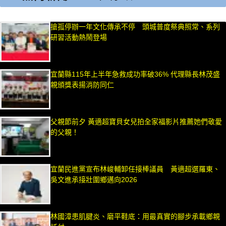
搶孤停辦一年文化傳承不停 頭城普度祭典照常、系列
研習活動熱鬧登場
宜蘭縣115年上半年急救成功率破36% 代理縣長林茂盛
親頒獎表揚消防同仁
父親節前夕 黃適超寶貝女兒拍全家福影片推薦她們敬愛
的父親！
宜蘭民進黨宣布林峻輔卸任接棒議員 黃適超選羅東、
吳文進承接壯圍鄉邁向2026
林國漳患肌腱炎、磨平鞋底：用最真實的腳步承載鄉親