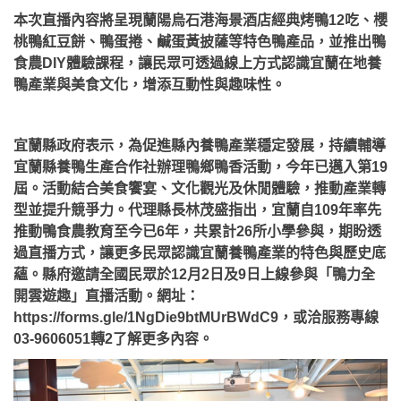
本次直播內容將呈現蘭陽烏石港海景酒店經典烤鴨12吃、櫻
桃鴨紅豆餅、鴨蛋捲、鹹蛋黃披薩等特色鴨產品，並推出鴨
食農DIY體驗課程，讓民眾可透過線上方式認識宜蘭在地養
鴨產業與美食文化，增添互動性與趣味性。
宜蘭縣政府表示，為促進縣內養鴨產業穩定發展，持續輔導
宜蘭縣養鴨生產合作社辦理鴨鄉鴨香活動，今年已邁入第19
屆。活動結合美食饗宴、文化觀光及休閒體驗，推動產業轉
型並提升競爭力。代理縣長林茂盛指出，宜蘭自109年率先
推動鴨食農教育至今已6年，共累計26所小學參與，期盼透
過直播方式，讓更多民眾認識宜蘭養鴨產業的特色與歷史底
蘊。
縣府邀請全國民眾於12月2日及9日上線參與「鴨力全
開雲遊趣」直播活動。網址：
https://forms.gle/1NgDie9btMUrBWdC9，或洽服務專線
03-9606051轉2了解更多內容。