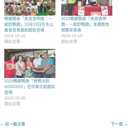
鴨鄉鴨香「來良食呷飽，一
2024鴨鄉鴨香「來良食呷
起舒鴨趣」10月19日在冬山
飽，一起舒鴨趣」食農教育
農會良食農創園區登場
闖關享美食
2024-10-10
2024-10-19
類似文章
類似文章
2023鴨鄉鴨香「食鴨派對
GOGOGO」在中興文創園區
登場
2023-10-20
類似文章
文
← 前一篇文章
下一頁 →