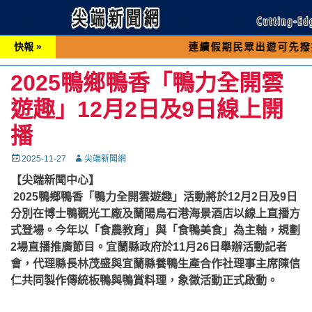
快報 »
連續假期民眾出遊可先撥打交通 「1
2025鴨鄉鴨香「鴨力全開雲
遊趣」12月2日及9日線上開
播
Posted
Autor
2025-11-27
尖端新聞網
on
【尖端新聞中心】
2025鴨鄉鴨香「鴨力全開雲遊趣」活動將於12月2日及9日
分別在博士鴨觀光工廠及蘭陽烏石港海景酒店以線上直播方
式登場。今年以「食農教育」與「食鴨美食」為主軸，規劃
2場直播推廣節目。宜蘭縣政府於11月26日舉辦活動記者
會，代理縣長林茂盛與宜蘭縣養鴨生產合作社理事主席陳信
仁共同製作傳統板鴨與鴨賞料理，象徵活動正式啟動。