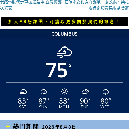
上
下
老嫗電動代步車拋錨路中 宜暖警護
石碇永安化身守護地！食蛇龜、柴棺
章
一
一
送返家
龜保育與農民收益雙贏
導
篇
篇
覽
文
文
加入FB粉絲團，可獲取更多關於我們的訊息！
章：
章：
COLUMBUS
75
°
83
87
88
90
80
°
°
°
°
°
SAT
SUN
MON
TUE
WED
熱門新聞
2026年8月8日