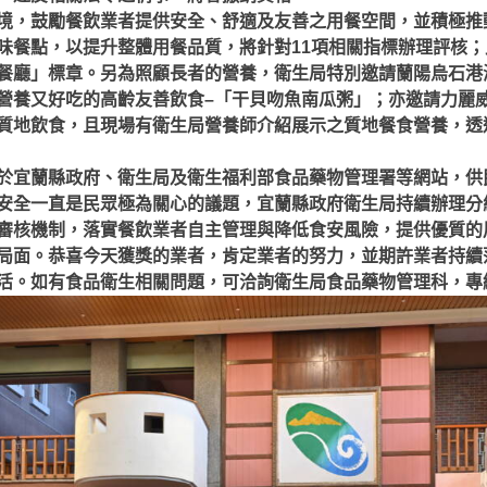
境，鼓勵餐飲業者提供安全、舒適及友善之用餐空間，並積極推
味餐點，以提升整體用餐品質，將針對11項相關指標辦理評核；
餐廳」標章。另為照顧長者的營養，衛生局特別邀請蘭陽烏石港
營養又好吃的高齡友善飲食–「干貝吻魚南瓜粥」；亦邀請力麗
質地飲食，且現場有衛生局營養師介紹展示之質地餐食營養，透
於宜蘭縣政府、衛生局及衛生福利部食品藥物管理署等網站，供
安全一直是民眾極為關心的議題，宜蘭縣政府衛生局持續辦理分
審核機制，落實餐飲業者自主管理與降低食安風險，提供優質的
局面。恭喜今天獲獎的業者，肯定業者的努力，並期許業者持續
。如有食品衛生相關問題，可洽詢衛生局食品藥物管理科，專線電話