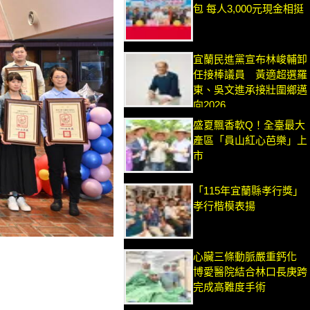
包 每人3,000元現金相挺
宜蘭民進黨宣布林峻輔卸
任接棒議員 黃適超選羅
東、吳文進承接壯圍鄉邁
向2026
盛夏飄香軟Q！全臺最大
產區「員山紅心芭樂」上
市
「115年宜蘭縣孝行獎」
孝行楷模表揚
心臟三條動脈嚴重鈣化
博愛醫院結合林口長庚跨
完成高難度手術