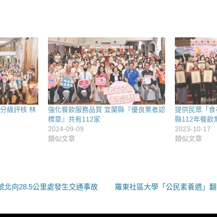
分級評核 林
強化餐飲服務品質 宜蘭縣『優良業者認
提供民眾「食
標章』共有112家
縣112年餐飲
2024-09-09
2023-10-17
類似文章
類似文章
下
北向28.5公里處發生交通事故
羅東社區大學「公民素養週」翻
一
篇