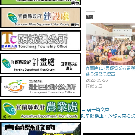
相關
宜蘭縣117家優質業者榮獲
縣長頒發認標章
2022-09-26
類似文章
文
← 前一篇文章
上
陳男騎機車，於誤闖國道5號
章
一
導
篇