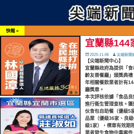
快報 »
宜蘭縣14
Posted
Autor
2025-11-06
尖端新聞
on
【尖端新聞中心】
宜蘭縣政府為提供「食
齡友善餐廳」頒獎典禮
年相關餐飲業者計有14
廳獎章。
本次評核依據「食品良
進行衛生管理查核。獲選
伙食包自助餐（優級5
品業（優級36家、良級
級1家），標章有效期
業者發生食物中毒案件