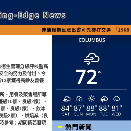
連續假期民眾出遊可先撥打交通 「1968」客服專
COLUMBUS
72
飲衛生管理分級評核暨高
°
安全的努力及付出。今
有13家獲得高齡友善餐
廁所、用餐及販售場所等
級10家、良級2家）、
84
87
88
88
81
°
°
°
°
°
1家、良級1家）、飲冰
SAT
SUN
MON
TUE
WED
良級2家）、烘焙業（良
飲時參考；期間倘若發現
熱門新聞