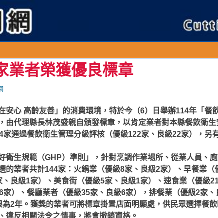
4家業者榮獲優良標章
網
在安心 高齡友善」的消費環境，特於今（6）日舉辦114年「餐
，由代理縣長林茂盛親自頒發標章，以肯定業者對本縣餐飲衛生
4家通過餐飲衛生管理分級評核（優級122家、良級22家），另
好衛生規範（GHP）準則」，針對烹調作業場所、從業人員、
的業者共計144家：火鍋業（優級8家、良級2家）、早餐業（優
家、良級1家）、美食街（優級5家、良級1家）、速食業（優級2
6家）、餐廳業者（優級35家、良級6家），排餐業（優級2家、
限為2年。獲獎的業者可將標章掛置店面明顯處，供民眾選擇餐
、違反相關法令之情事，將會撤銷資格。