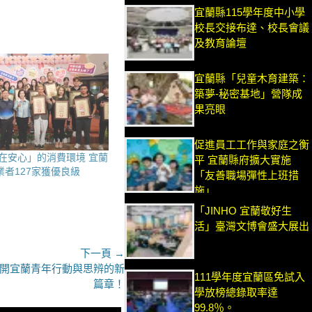
宜蘭縣115學年度中小學
校長交接布達、校長會議
及教育論壇
宜蘭縣「兒童木育建築：
築夢-秘密基地」營隊成
果亮眼
促進員工工作與家庭之衡
在安心」的消費環境 宜蘭
平 宜蘭縣府擴大實施
業者127家獲優良級
「友善職場彈性上班措
施」
「JINHO 宜蘭敬好生
活」臺灣文博會盛大展出
下一頁 →
開宜蘭青年行動與思辨的新
111學年度宜蘭區免試入
篇章！
學放榜總錄取率達
99.8％。