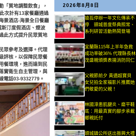
2026年8月8日
動「質地調整飲食」，
此次計有13家餐廳通過
搶孤停辦一年文化傳承不
海景酒店-海景全日餐廳
停 頭城普度祭典照常、
威斯汀度假酒店、煙波
系列研習活動熱鬧登場
過此方式提升民眾質地
宜蘭縣115年上半年急救
民眾參考及選擇。代理
成功率破36% 代理縣長林
級評核，以保障民眾餐
茂盛親頒獎表揚消防同仁
用餐環境，進而達到民
落實衛生自主管理，與
父親節前夕 黃適超寶貝
03-9332779。
女兒拍全家福影片推薦她
們敬愛的父親！
林國漳患肌腱炎、磨平鞋
底：用最真實的腳步承載
鄉親託付
頭城鎮公所送出振興大禮