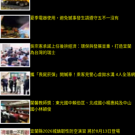
夏季電器使用，避免憾事發生請遵守五不一沒有
吳宗憲承諾上任後拚經濟：環保與發展並重，打造宜蘭
為台灣的瑞士
攜「喪屍菸彈」開贓車！乘客見警心虛拋水溝 4人全落網
蘭馨教師獎：東光國中賴伯匡、北成國小楊惠純及中山
國小林穎俊
宜蘭縣2026城鎮韌性防空演習 將於8月13日登場