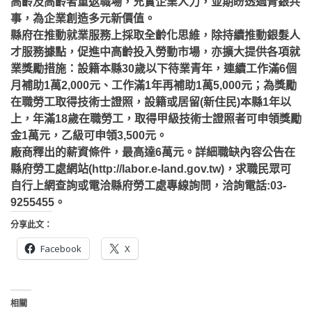
高齡及高齡者重返職場，充實企業人力，並期盼透過青銀共
事，為企業創造多元新價值。
縣府在推動就業服務上採取全齡化思維，除持續推動銀髮人
才服務據點，促進中高齡投入勞動市場，亦擴大提供各項就
業獎勵措施：設籍本縣30歲以下待業青年，連續工作滿6個
月補助1萬2,000元、工作滿1年再補助1萬5,000元；為獎勵
在職勞工取得技術士證照，設籍或居留(新住民)本縣1年以
上，年滿18歲在職勞工，取得甲級技術士證照者可申領獎勵
金1萬元，乙級可申領3,500元。
廠商釋出的薪資條件，最高達6萬元。詳細職缺內容公告在
縣府勞工處網站(http://labor.e-land.gov.tw)，求職民眾可
自行上網查詢或電洽縣府勞工處專線詢問，洽詢電話:03-
9255455。
分享此文：
Facebook
X
相關