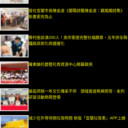
首任宜蘭市長陳金波《蘭陽詩醫陳金波：觀風閣詩集》
新書索完為止
眷村座談湧200人！吳宗憲提完整社福願景，五年拚全縣
鐵路高架化與捷運化
羅東鎮托嬰暨托育資源中心開幕啟用
搶孤停辦一年文化傳承不停 頭城普度祭典照常、系列
研習活動熱鬧登場
減少在外等待倒垃圾時間 新版「宜蘭垃圾車」APP上線