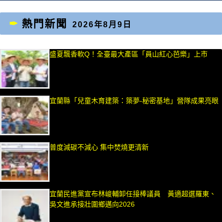
熱門新聞
2026年8月9日
盛夏飄香軟Q！全臺最大產區「員山紅心芭樂」上市
宜蘭縣「兒童木育建築：築夢-秘密基地」營隊成果亮眼
普度減碳不減心 集中焚燒更清新
宜蘭民進黨宣布林峻輔卸任接棒議員 黃適超選羅東、
吳文進承接壯圍鄉邁向2026