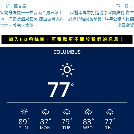
文
← 前一篇文章
下一頁 →
上
下
宜蘭分署雙十一拍賣吸金男五結土
以醫學專業打造健康宜蘭典範 衛生
章
一
一
地、海景及溫泉套房 陳由豪等大戶
局徐迺維局長榮獲114年公務人員傑
導
篇
篇
土地、美宅、漁船
出貢獻獎
覽
文
文
章：
章：
加入FB粉絲團，可獲取更多關於我們的訊息！
COLUMBUS
77
°
89
87
79
83
77
°
°
°
°
°
SUN
MON
TUE
WED
THU