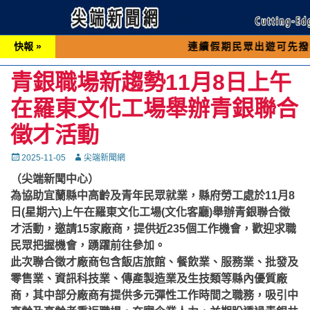
快報 »
連續假期民眾出遊可先撥打交通 「
青銀職場新趨勢11月8日上午
在羅東文化工場舉辦青銀聯合
徵才活動
Posted
Autor
2025-11-05
尖端新聞網
on
（尖端新聞中心）
為協助宜蘭縣中高齡及青年民眾就業，縣府勞工處於11月8
日(星期六)上午在羅東文化工場(文化客廳)舉辦青銀聯合徵
才活動，邀請15家廠商，提供近235個工作機會，歡迎求職
民眾把握機會，踴躍前往參加。
此次聯合徵才廠商包含飯店旅館、餐飲業、服務業、批發及
零售業、資訊科技業、傳產製造業及生技類等縣內優質廠
商，其中部分廠商有提供多元彈性工作時間之職務，吸引中