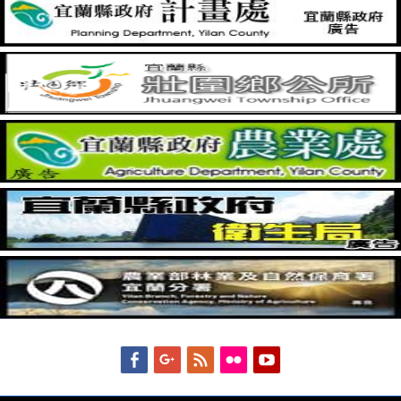
Facebook
Googleplus
Feed
Flickr
YouTube