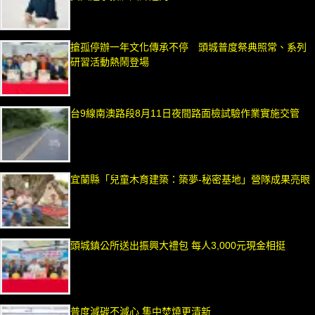
搶孤停辦一年文化傳承不停 頭城普度祭典照常、系列
研習活動熱鬧登場
台9線南澳路段8月11日夜間路面檢試驗作業實施交管
宜蘭縣「兒童木育建築：築夢-秘密基地」營隊成果亮眼
頭城鎮公所送出振興大禮包 每人3,000元現金相挺
普度減碳不減心 集中焚燒更清新