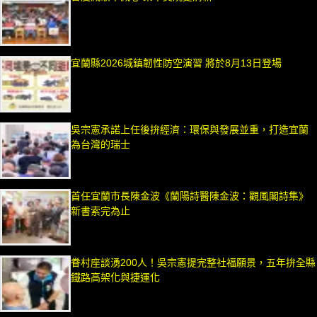
宜蘭縣2026城鎮韌性防空演習 將於8月13日登場
吳宗憲承諾上任後拚經濟：環保與發展並重，打造宜蘭
為台灣的瑞士
首任宜蘭市長陳金波《蘭陽詩醫陳金波：觀風閣詩集》
新書索完為止
眷村座談湧200人！吳宗憲提完整社福願景，五年拚全縣
鐵路高架化與捷運化