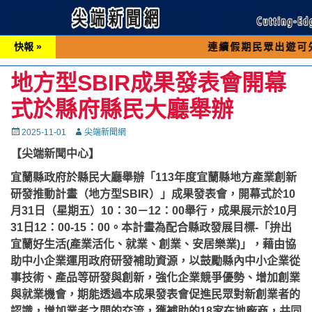
快報 »
連續假期民眾出遊可先撥打交通 
地方型SBIR成果發表會開幕
式於縣府縣民大廳舉辦
Posted
Autor
2025-11-01
尖端新聞網
on
【尖端新聞中心】
宜蘭縣政府於縣民大廳舉辦「113年度宜蘭縣地方產業創新
研發推動計畫（地方型SBIR）」成果發表會，開幕式於10
月31日（星期五）10：30－12：00舉行，成果展示於10月
31日12：00-15：00。本計畫為配合縣政發展目標-「拚出
宜蘭好生活(產業活化、就業、創業、安居樂業)」，藉由協
助中小企業運用政府研發補助資源，以鼓勵縣內中小企業從
事技術、產品等研發與創新，強化企業競爭優勢、增加創業
與就業機會，期能透過本成果發表會促進民眾對新創業者的
認識，增加業者之間的交流，獲補助的18家在地廠商，共同