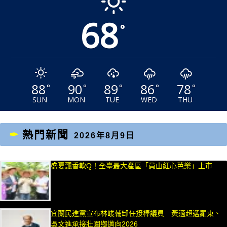
68
°
88
90
89
86
78
°
°
°
°
°
SUN
MON
TUE
WED
THU
熱門新聞
2026年8月9日
盛夏飄香軟Q！全臺最大產區「員山紅心芭樂」上市
宜蘭民進黨宣布林峻輔卸任接棒議員 黃適超選羅東、
吳文進承接壯圍鄉邁向2026