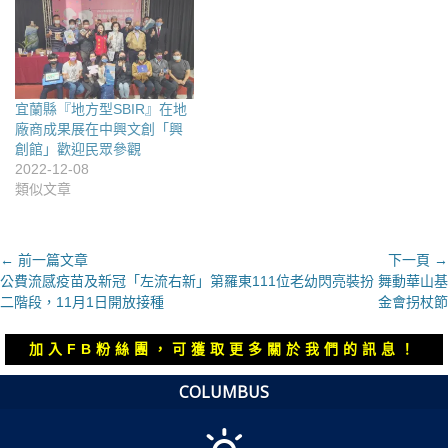
宜蘭縣『地方型SBIR』在地
廠商成果展在中興文創「興
創館」歡迎民眾參觀
2022-12-08
類似文章
文
← 前一篇文章
下一頁 →
上
下
公費流感疫苗及新冠「左流右新」第
羅東111位老幼閃亮裝扮 舞動華山基
章
一
一
二階段，11月1日開放接種
金會拐杖節
導
篇
篇
覽
文
文
加入FB粉絲團，可獲取更多關於我們的訊息！
章：
章：
COLUMBUS