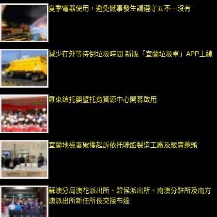
夏季電器使用，避免憾事發生請遵守五不一沒有
減少在外等待倒垃圾時間 新版「宜蘭垃圾車」APP上線
羅東鎮托嬰暨托育資源中心開幕啟用
宜蘭地檢署破獲起訴依托咪酯製造工廠及販賣藥頭
蘇澳分局澳花派出所、碧候派出所、南澳分駐所及南方
澳派出所新任所長交接布達