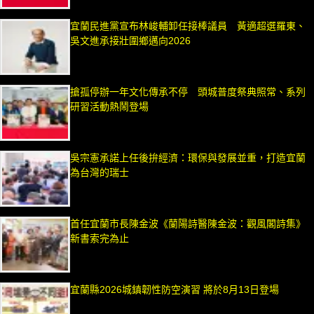
宜蘭民進黨宣布林峻輔卸任接棒議員 黃適超選羅東、
吳文進承接壯圍鄉邁向2026
搶孤停辦一年文化傳承不停 頭城普度祭典照常、系列
研習活動熱鬧登場
吳宗憲承諾上任後拚經濟：環保與發展並重，打造宜蘭
為台灣的瑞士
首任宜蘭市長陳金波《蘭陽詩醫陳金波：觀風閣詩集》
新書索完為止
宜蘭縣2026城鎮韌性防空演習 將於8月13日登場