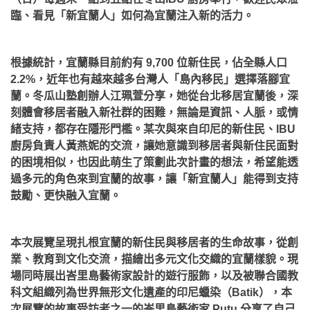
臨、看見「新宜蘭人」如何為宜蘭注入新的活力。
根據統計，宜蘭縣目前約有 9,700 位新住民，佔全縣人口
2.2%，近年也有越來越多台灣人「島內移民」選擇落腳宜
蘭。冬瓜山塾創辦人江珮萱分享，她從台北移居宜蘭後，深
刻體會移居者融入新社群的困難，無論是資訊、人脈，或情
緒支持，都存在隱形門檻。某次與來自印尼的新住民、IBU
廚房負責人黃燕妮的交流，讓她意識到移居者與新住民面對
的困境相似，也因此萌生了策劃此次計畫的想法，希望能透
過多元的角色來到宜蘭的故事，讓「新宜蘭人」能得到支持
鼓勵、更快融入宜蘭。
本次展覽呈現扎根宜蘭的新住民與移居者的生命故事，從創
業、教育到文化交流，描繪出多元文化交織的宜蘭樣貌。現
場同時展出峇里島藝術家設計的遊行服飾，以及被聯合國教
科文組織列為世界無形文化遺產的印尼蠟染（Batik），本
次展覽的故事受訪者之一的峇里島藝術家 Putu 分享了自己