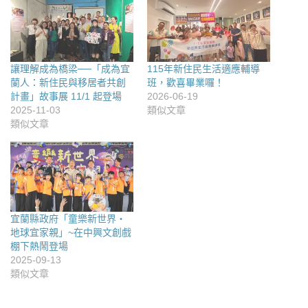
讓理解成為橋梁──「成為宜
115年新住民生活適應輔導
蘭人：新住民與移居者共創
班，歡喜畢業囉！
計畫」故事展 11/1 起登場
2026-06-19
2025-11-03
類似文章
類似文章
宜蘭縣政府「童樂新世界‧
地球宜家親」~在中興文創戲
棚下熱鬧登場
2025-09-13
類似文章