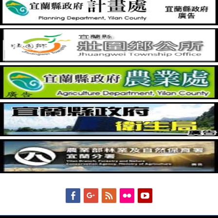
Facebook
Googleplus
Feed
Flickr
YouTube