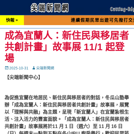
快報 »
連續假期民眾出遊可先撥打交通 「196
成為宜蘭人：新住民與移居者
共創計畫」故事展 11/1 起登
場
Posted
Autor
2025-10-31
尖端新聞網
on
【尖端新聞中心】
為促進宜蘭在地居民、新住民與移居者的對話，冬瓜山塾舉
辦「成為宜蘭人：新住民與移居者共創計畫」故事展，展覽
以「理解與共融」為主題，呈現「新宜蘭人」在宜蘭紮根生
活、注入活力的豐富面貌。
「成為宜蘭人：新住民與移居者
共創計畫」故事展將於11 月 1 日（週六）至 11 月 16 日
（日）每週末一點到五點在冬山IBU 廚房舉行，歡迎民眾蒞