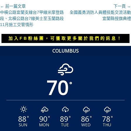
文
← 前一篇文章
下一頁 →
上
下
中橫公路宜蘭支線台7甲線米摩登路
全國義勇消防人員體技能交流活動
章
一
一
段、北橫公路台7線英士至玉蘭路段
宜蘭縣授旗典禮
導
篇
篇
11月施工交管情形
覽
文
文
章：
章：
加入FB粉絲團，可獲取更多關於我們的訊息！
COLUMBUS
70
°
88
90
89
86
78
°
°
°
°
°
SUN
MON
TUE
WED
THU