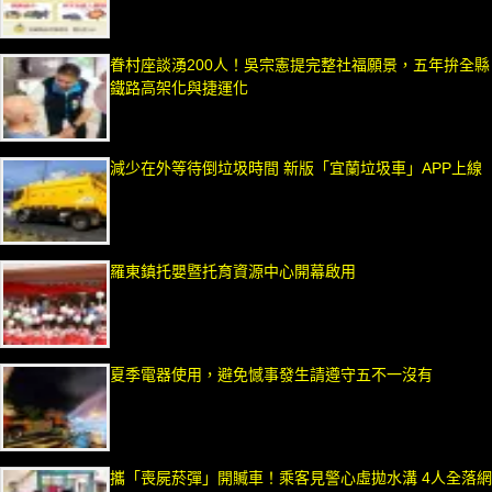
眷村座談湧200人！吳宗憲提完整社福願景，五年拚全縣
鐵路高架化與捷運化
減少在外等待倒垃圾時間 新版「宜蘭垃圾車」APP上線
羅東鎮托嬰暨托育資源中心開幕啟用
夏季電器使用，避免憾事發生請遵守五不一沒有
攜「喪屍菸彈」開贓車！乘客見警心虛拋水溝 4人全落網