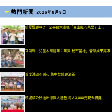
熱門新聞
2026年8月9日
盛夏飄香軟Q！全臺最大產區「員山紅心芭樂」上市
宜蘭縣「兒童木育建築：築夢-秘密基地」營隊成果亮眼
普度減碳不減心 集中焚燒更清新
頭城鎮公所送出振興大禮包 每人3,000元現金相挺