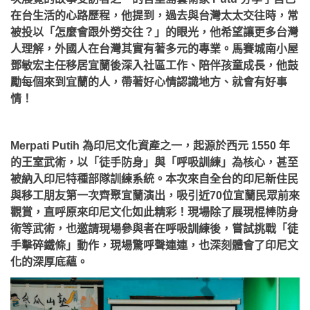
在台生活的心路歷程，他提到，過去與台灣太太交往時，常
被投以「怎麼會跟外勞交往？」的眼光，他希望讓更多台灣
人理解，外國人在台灣其實有著多元的專業。馬賽城南小屋
鄧敏宏主任移居宜蘭後深入社區工作、陪伴孩童成長，他鼓
勵每個來到宜蘭的人，帶著好心情認識地方、就會有好事
情！
Merpati Putih 為印尼文化資產之一，起源於西元 1550 年
的王室武術，以「徒手防身」與「呼吸訓練」為核心，甚至
被納入印尼特種部隊訓練系統。本次來自全台的印尼新住民
與移工朋友第一次齊聚宜蘭演出，吸引近70位宜蘭民眾前來
觀賞，直呼原來印尼文化如此精彩！現場除了展現棍棒防身
術等武術，也邀請現場參與者在呼吸訓練後，嘗試挑戰「徒
手擊碎鐵條」動作，現場驚呼聲連連，也深刻體會了印尼文
化的深厚底蘊。