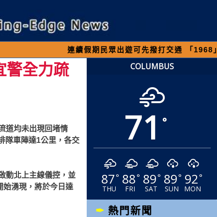
續假期民眾出遊可先撥打交通 「1968」客服專線，
宜警全力疏
COLUMBUS
71
°
交流道均未出現回堵情
排隊車陣達1公里，各交
87
88
89
89
92
分啟動北上主線儀控，並
°
°
°
°
°
開始湧現，將於今日達
THU
FRI
SAT
SUN
MON
熱門新聞