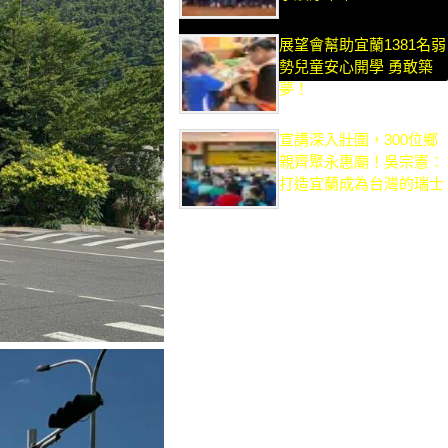
展望會幫助宜蘭1381名弱
勢兒童安心開學 勇敢築
夢！
宣講深入壯圍，300位鄉
親齊聚永惠廟！吳宗憲：
打造宜蘭成為台灣的瑞士