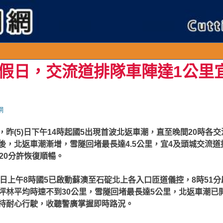
連
假日，交流道排隊車陣達1公里
網
昨(5)日下午14時起國5出現首波北返車潮，直至晚間20時各
後，北返車潮漸增，雪隧回堵最長達4.5公里，宜4及頭城交流道
20分許恢復順暢。
)日上午8時國5已啟動蘇澳至石碇北上各入口匝道儀控，8時51
坪林平均時速不到30公里，雪隧回堵最長達5公里，北返車潮已
持耐心行駛，收聽警廣掌握即時路況。