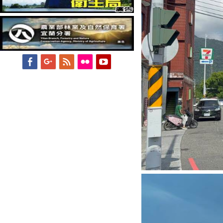
Facebook
Googleplus
Feed
Flickr
YouTube