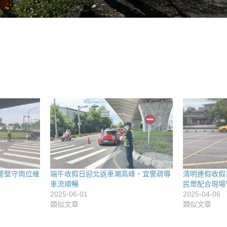
警堅守崗位維
端午收假日迎北返車潮高峰，宜警疏導
清明連假收假
車流順暢
民眾配合現場
2025-06-01
2025-04-06
類似文章
類似文章