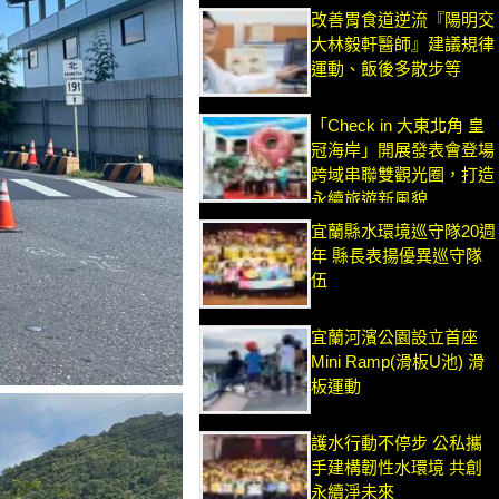
改善胃食道逆流『陽明交
大林毅軒醫師』建議規律
運動、飯後多散步等
「Check in 大東北角 皇
冠海岸」開展發表會登場
跨域串聯雙觀光圈，打造
永續旅遊新風貌
宜蘭縣水環境巡守隊20週
年 縣長表揚優異巡守隊
伍
宜蘭河濱公園設立首座
Mini Ramp(滑板U池) 滑
板運動
護水行動不停步 公私攜
手建構韌性水環境 共創
永續淨未來