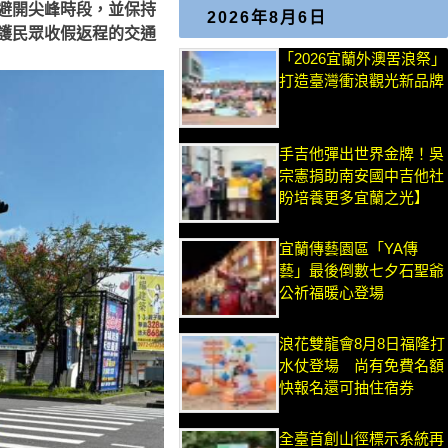
避開尖峰時段，並保持
2026年8月6日
護民眾收假返程的交通
「2026宜蘭外澳罟浪祭」
打造臺灣衝浪觀光新品牌
手吉他彈出世界金牌！吳
宗憲捐助南安國中吉他社
盼培養更多宜蘭之光】
宜蘭傳藝園區「YA傳
藝」最後倒數七夕石聖爺
公祈福暖心登場
浪花雙龍會8月8日福隆打
水仗登場 尚有免費名額
快報名還可抽住宿券
全臺首創山徑標示系統再