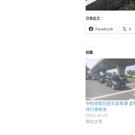
分享此文：
Facebook
X
相關
中秋收假日迎北返車潮 宜
持行車秩序
2023-10-01
類似文章