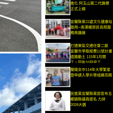
進化 阿玉山第二代路標
正式上線
宜蘭縣第22處文化健康站
啟用─南澳鄉原民長照服
務再擴展
打通東區交通任督二脈
宜蘭市爭取經費11號計畫
道路動土 115年1月開
工，同年10月完工
蘭陽女中114年大學繁星
暨申請入學升學成績亮眼
民進黨宜蘭縣黨部宣布五
鄉鎮縣議員提名 力拼
2026大選