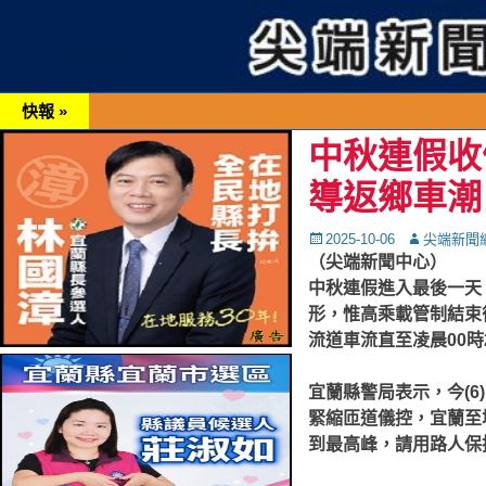
快報 »
中秋連假收
導返鄉車潮
Posted
Autor
2025-10-06
尖端新聞
on
（尖端新聞中心）
中秋連假進入最後一天，
形，惟高乘載管制結束
流道車流直至凌晨00時
宜蘭縣警局表示，今(6
緊縮匝道儀控，宜蘭至
到最高峰，請用路人保