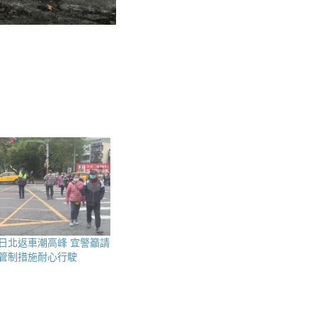
日北返車潮高峰 宜警籲請
管制措施耐心行駛