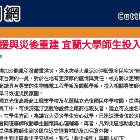
援與災後重建 宜蘭大學師生投
網
樺加沙颱風引發嚴重洪災，洪水夾帶大量泥沙沖毀眾多民宅災情
東台灣的一員，對於在地有更深厚的感情與責任，校方將以更積
商請具有專業的生物機電工程學系及園藝學系，投入相關專業師
早日恢復災民家園。
國立光復高級商工職業學校及花蓮縣立光復國民中學校園，提供
員工中，可供清運汙泥雜物設備之廠商或親友者，建立可支援名
。在學生方面，為讓宜大受災學生安心就學，已迅速清查位於災
會同班導師啟動學生關懷與心理輔導。再者，凡到災區協助救災
提供組隊師生到災區往返交通費補助及加保意外險。
員生到災區救災平安返校，製作「救災指引」與圖卡如下: