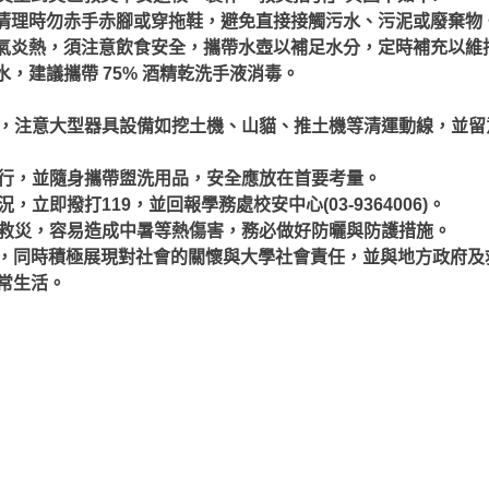
清理時勿赤手赤腳或穿拖鞋，避免直接接觸污水、污泥或廢棄物
氣炎熱，須注意飲食安全，攜帶水壺以補足水分，定時補充以維
水，建議攜帶 75% 酒精乾洗手液消毒。
路時，注意大型器具設備如挖土機、山貓、推土機等清運動線，並
伴同行，並隨身攜帶盥洗用品，安全應放在首要考量。
況，立即撥打119，並回報學務處校安中心(03-9364006)。
投入救災，容易造成中暑等熱傷害，務必做好防曬與防護措施。
，同時積極展現對社會的關懷與大學社會責任，並與地方政府及
常生活。