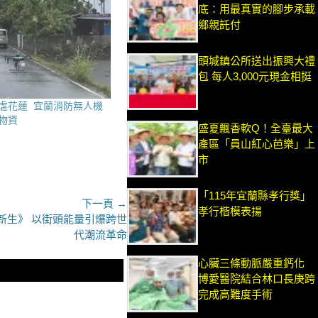
底：用最真實的腳步承載
鄉親託付
頭城鎮公所送出振興大禮
包 每人3,000元現金相挺
虐花蓮 宜蘭消防無人機
物資
盛夏飄香軟Q！全臺最大
產區「員山紅心芭樂」上
市
「115年宜蘭縣孝行獎」
下一頁 →
孝行楷模表揚
嶼新生》 以街頭能量引爆跨世
代潮流革命
心臟三條動脈嚴重鈣化
博愛醫院結合林口長庚跨
完成高難度手術