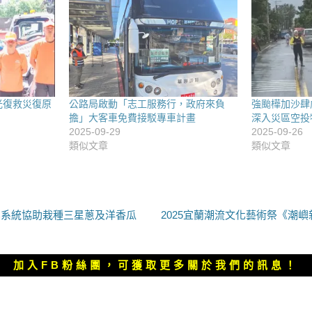
光復救災復原
公路局啟動「志工服務行，政府來負
強颱樺加沙肆
擔」大客車免費接駁專車計畫
深入災區空投
2025-09-29
2025-09-26
類似文章
類似文章
下
業系統協助栽種三星蔥及洋香瓜
2025宜蘭潮流文化藝術祭《潮
一
篇
文
加入FB粉絲團，可獲取更多關於我們的訊息！
章：