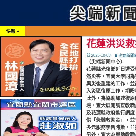
快報 »
花蓮洪災救
Posted
Autor
2025-10-03
尖端新聞
on
（尖端新聞中心）
花蓮縣光復鄉近日遭受
然災害，宜蘭大學同為
與災後重建的工作，並
入災區復原工作，期盼
此外，為協助加速復原
境，宜大展開調查教職
及花蓮縣政府進行調度
供「急難救助金」，並
多元服務學習時數，並
另外，宜大為幫助教職