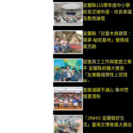
宜蘭縣115學年度中小學
校長交接布達、校長會議
及教育論壇
宜蘭縣「兒童木育建築：
築夢-秘密基地」營隊成
果亮眼
促進員工工作與家庭之衡
平 宜蘭縣府擴大實施
「友善職場彈性上班措
施」
普度減碳不減心 集中焚
燒更清新
「JINHO 宜蘭敬好生
活」臺灣文博會盛大展出