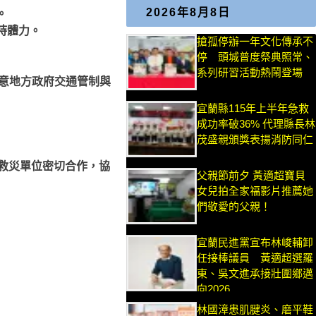
2026年8月8日
。
持體力。
搶孤停辦一年文化傳承不
停 頭城普度祭典照常、
系列研習活動熱鬧登場
留意地方政府交通管制與
宜蘭縣115年上半年急救
成功率破36% 代理縣長林
茂盛親頒獎表揚消防同仁
救災單位密切合作，協
父親節前夕 黃適超寶貝
女兒拍全家福影片推薦她
們敬愛的父親！
宜蘭民進黨宣布林峻輔卸
任接棒議員 黃適超選羅
東、吳文進承接壯圍鄉邁
向2026
林國漳患肌腱炎、磨平鞋