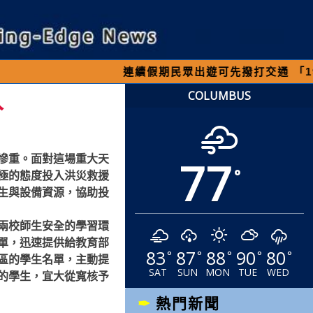
連續假期民眾出遊可先撥打交通 「1968」客
入
COLUMBUS
77
慘重。面對這場重大天
°
極的態度投入洪災救援
生與設備資源，協助投
兩校師生安全的學習環
單，迅速提供給教育部
83
87
88
90
80
°
°
°
°
°
區的學生名單，主動提
SAT
SUN
MON
TUE
WED
的學生，宜大從寬核予
熱門新聞