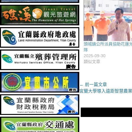
頭城鎮公所派員協助花蓮
隊
2025-09-30
類似文章
文
← 前一篇文章
上
宜蘭大學導入遠距智慧農
章
一
導
篇
文
覽
章：