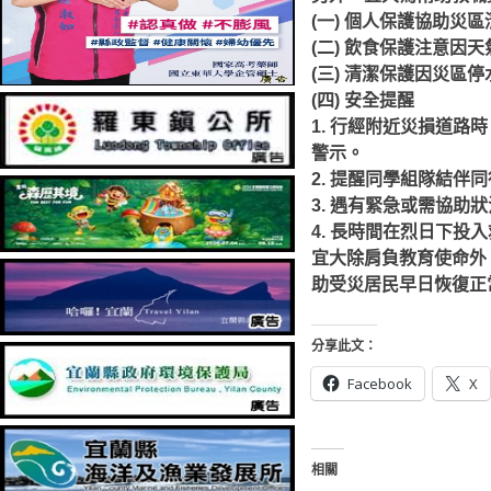
(一) 個人保護
協助災區
(二) 飲食保護
注意因天
(三) 清潔保護
因災區停
(四) 安全提醒
1. 行經附近災損道
警示。
2. 提醒同學組隊結
3. 遇有緊急或需協助狀
4. 長時間在烈日下
宜大除肩負教育使命外
助受災居民早日恢復正
分享此文：
Facebook
X
相關