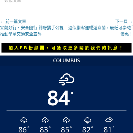
類似文章
文
← 前一篇文章
下一頁 →
上
下
宜蘭好行、安全隨行 縣府攜手公視
連假搭客運暢遊宜蘭，最低可享6折
章
一
一
推動學童交通安全宣導
優惠！
導
篇
篇
覽
文
文
加入FB粉絲團，可獲取更多關於我們的訊息！
章：
章：
COLUMBUS
84
°
86
83
85
82
81
°
°
°
°
°