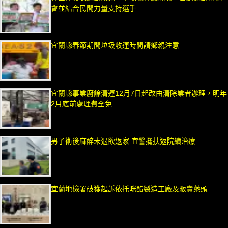
會並結合民間力量支持選手
宜蘭縣春節期間垃圾收運時間請鄉親注意
宜蘭縣事業廚餘清運12月7日起改由清除業者辦理，明年
2月底前處理費全免
男子術後麻醉未退欲返家 宜警攙扶返院續治療
宜蘭地檢署破獲起訴依托咪酯製造工廠及販賣藥頭