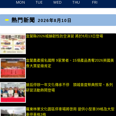
MON
TUE
WED
THU
FRI
熱門新聞
2026年8月10日
宜蘭縣2026城鎮韌性防空演習 將於8月13日登場
宜蘭農產揚名國際 9家業者、15項產品勇奪2026英國美
食大賞星級肯定
搶孤停辦一年文化傳承不停 頭城普度祭典照常、系列
研習活動熱鬧登場
羅東林業文化園區停車場將啓用 提供小型車39格及大型
車停車格3格