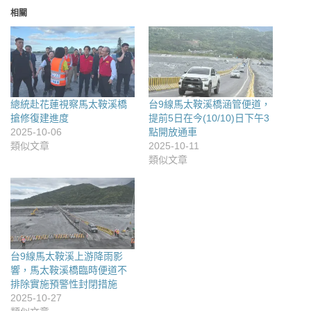
相關
總統赴花蓮視察馬太鞍溪橋
台9線馬太鞍溪橋涵管便道，
搶修復建進度
提前5日在今(10/10)日下午3
2025-10-06
點開放通車
類似文章
2025-10-11
類似文章
台9線馬太鞍溪上游降雨影
響，馬太鞍溪橋臨時便道不
排除實施預警性封閉措施
2025-10-27