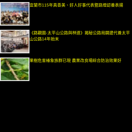
宜蘭市115年真善美、好人好事代表暨路燈認養表揚
《路觀圖-太平山公路與林道》揭秘公路局闢建代養太平
山公路14年始末
果樹危害椿象族群已現 農業改良場綜合防治效果好