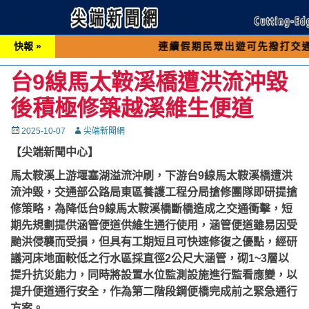
快報 »
連續假期民眾出遊可先撥打交通 「196
台9線馬太鞍溪橋遭洪流沖毀
後積極修築越溪維生便道
Posted
Autor
2025-10-07
尖端新聞網
on
【尖端新聞中心】
馬太鞍溪上游堰塞湖溢流沖刷，下游台9線馬太鞍溪橋遭洪
流沖毀，
交通部公路局東區養護工程分局搶修團隊即研提搶
修策略，為降低台9線馬太鞍溪橋斷橋造成之交通衝擊，短
期先規劃提供涵管便道供維生通行使用，涵管便道雖易因受
颱洪侵襲而受損，但具有工期短且可快速修復之優點，經研
議河床地面較低之行水區採直徑2公尺大涵管，砌1~3層以
提升抗災能力，同時將設置水位監測設施進行監看應變，以
提升便道通行安全，作為第二階段鋼便橋完成前之緊急通行
方案。