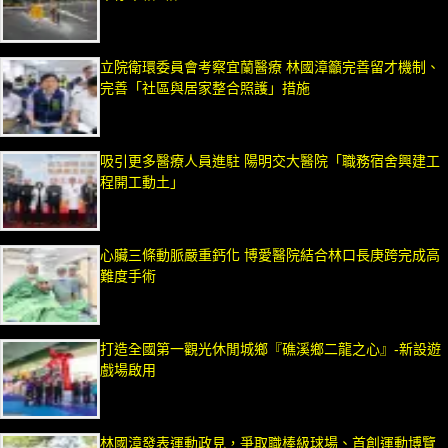
立院衛環委員會考察宜蘭醫療 林國漳籲完善留才機制、
完善「社區與居家整合照護」措施
吸引更多醫療人員進駐 陽明交大醫院「職務宿舍興建工
程開工動土」
心臟三條動脈嚴重鈣化 博愛醫院結合林口長庚跨完成高
難度手術
打造全國第一觀光休閒城鄉『礁溪鄉二龍之心』-新設遊
戲場啟用
林國漳發表運動政見，爭取職棒級球場、首創運動博覽