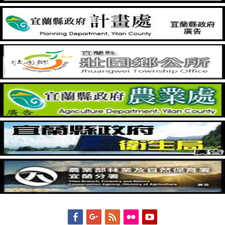
Facebook
Googleplus
Feed
Flickr
YouTube