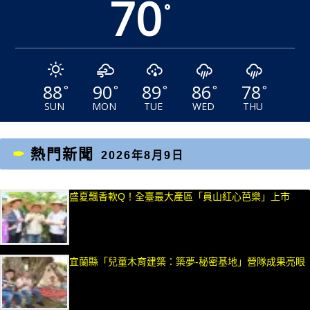
70
°
88
90
89
86
78
°
°
°
°
°
SUN
MON
TUE
WED
THU
熱門新聞
2026年8月9日
盛夏飄香軟Q！全臺最大產區「員山紅心芭樂」上市
宜蘭縣「兒童木育建築：築夢-秘密基地」營隊成果亮眼