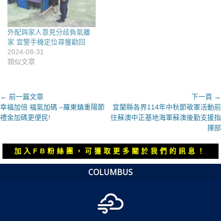
外配與家人意見分歧負氣離
家 宜警手機定位尋獲勸回
2024-08-31
類似文章
文
← 前一篇文章
下一頁 →
上
下
幸福加倍 福氣加碼 –羅東鎮重陽節
宜蘭縣各界114年中秋節敬軍活動前
章
一
一
禮金加碼更便民!
往蘇澳中正基地海軍蘇澳後勤支援指
導
篇
篇
揮部
覽
文
文
章：
章：
加入FB粉絲團，可獲取更多關於我們的訊息！
COLUMBUS