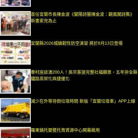
首任宜蘭市長陳金波《蘭陽詩醫陳金波：觀風閣詩集》
新書索完為止
宜蘭縣2026城鎮韌性防空演習 將於8月13日登場
眷村座談湧200人！吳宗憲提完整社福願景，五年拚全縣
鐵路高架化與捷運化
減少在外等待倒垃圾時間 新版「宜蘭垃圾車」APP上線
羅東鎮托嬰暨托育資源中心開幕啟用