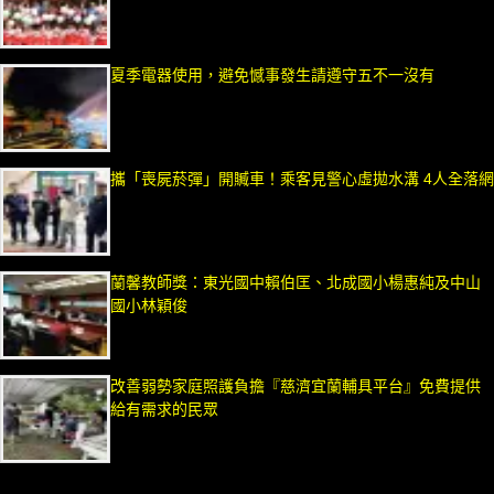
夏季電器使用，避免憾事發生請遵守五不一沒有
攜「喪屍菸彈」開贓車！乘客見警心虛拋水溝 4人全落網
蘭馨教師獎：東光國中賴伯匡、北成國小楊惠純及中山
國小林穎俊
改善弱勢家庭照護負擔『慈濟宜蘭輔具平台』免費提供
給有需求的民眾