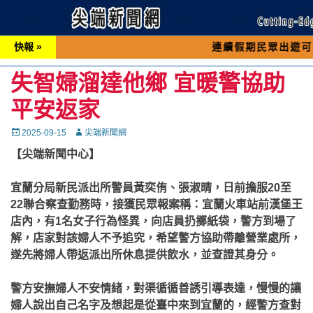
快報 »
連續假期民眾出遊可先撥打交通 
失智婦溜達他鄉 宜暖警協助
平安返家
Posted
Autor
2025-09-15
尖端新聞網
on
【尖端新聞中心】
宜蘭分局新民派出所警員黃奕侑、張淑晴，日前擔服20至
22聯合察查勤務時，接獲民眾報案稱：宜蘭火車站前漢堡王
店內，有1名女子行為怪異，向店員扔擲紙袋，警方到場了
解，店家對該婦人不予追究，希望警方協助帶離營業處所，
遂先將婦人帶返派出所休息提供飲水，並查證其身分。
警方安撫婦人不安情緒，對渠循循善誘引導表達，慢慢的讓
婦人說出自己名字及想起是從臺中來到宜蘭的，經警方查對