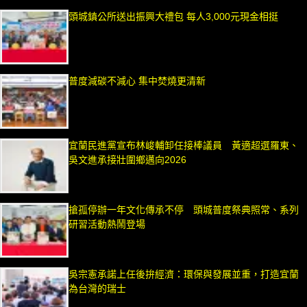
頭城鎮公所送出振興大禮包 每人3,000元現金相挺
普度減碳不減心 集中焚燒更清新
宜蘭民進黨宣布林峻輔卸任接棒議員 黃適超選羅東、
吳文進承接壯圍鄉邁向2026
搶孤停辦一年文化傳承不停 頭城普度祭典照常、系列
研習活動熱鬧登場
吳宗憲承諾上任後拚經濟：環保與發展並重，打造宜蘭
為台灣的瑞士