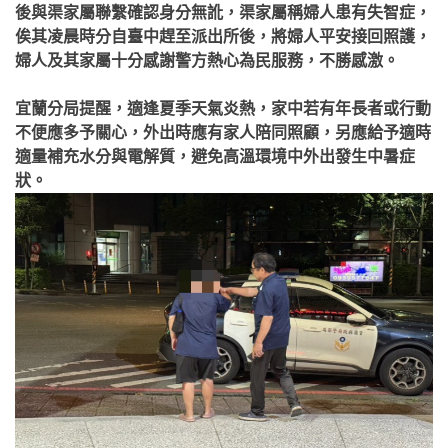
後與渠家屬聯繫確認身分無訛，渠家屬稱婦人患有失智症，
俟其凌晨時分自臺中趕至派出所後，將婦人平安接回照護，
婦人及其家屬十分感謝警方熱心為民服務，不勝感激。
宜蘭分局提醒，適逢夏季天氣炎熱，家中若有年長者或行動
不便應多予關心，外出時應有家人陪同照顧，另應給予適時
適量補充水分與電解質，避免高溫環境中外出發生中暑症
狀。