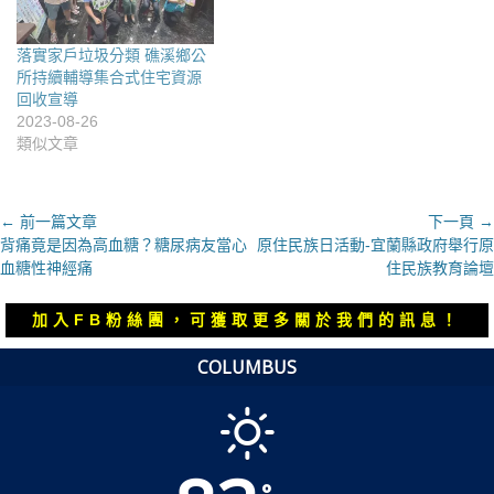
落實家戶垃圾分類 礁溪鄉公
所持續輔導集合式住宅資源
回收宣導
2023-08-26
類似文章
文
← 前一篇文章
下一頁 →
上
下
背痛竟是因為高血糖？糖尿病友當心
原住民族日活動-宜蘭縣政府舉行原
章
一
一
血糖性神經痛
住民族教育論壇
導
篇
篇
覽
文
文
加入FB粉絲團，可獲取更多關於我們的訊息！
章：
章：
COLUMBUS
°