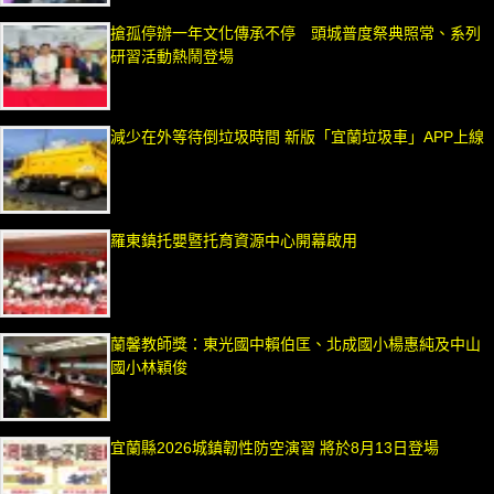
搶孤停辦一年文化傳承不停 頭城普度祭典照常、系列
研習活動熱鬧登場
減少在外等待倒垃圾時間 新版「宜蘭垃圾車」APP上線
羅東鎮托嬰暨托育資源中心開幕啟用
蘭馨教師獎：東光國中賴伯匡、北成國小楊惠純及中山
國小林穎俊
宜蘭縣2026城鎮韌性防空演習 將於8月13日登場