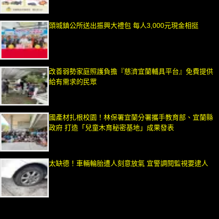
頭城鎮公所送出振興大禮包 每人3,000元現金相挺
改善弱勢家庭照護負擔『慈濟宜蘭輔具平台』免費提供
給有需求的民眾
國產材扎根校園！林保署宜蘭分署攜手教育部、宜蘭縣
政府 打造「兒童木育秘密基地」成果發表
太缺德！車輛輪胎遭人刻意放氣 宜警調閱監視要逮人