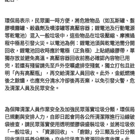
環保局表示，民眾圖一時方便，將危險物品（如瓦斯罐、髮
膠噴霧罐、殺蟲劑及噴漆罐等高壓容器；鋰電池及行動電源
等乾電池）混入一般垃圾中，這些物品在垃圾壓縮、摩擦過
程中極易引發火災。以電池為例：鋰電池須與乾電池需分開
回收，鋰電池回收時應於電極（正負極）上貼絕緣膠帶，單
獨存放並避免高溫。高壓容器回收前務必確認內容物已用
完，若還有殘留請先至戶外空曠處排空殘氣，獨立打包且註
明「內有高壓瓶」，再交給清潔人員回收。此外，金紙燃燒
後之餘燼，也應充分澆水冷卻後再丟棄，以免引發火警，危
及清潔人員及民眾安全。
為保障清潔人員作業安全及加強民眾落實垃圾分類，環保局
已規劃與安排人力，自即日起會同各公所清潔隊進行沿線破
袋檢查，請民眾落實使用透明塑膠袋盛裝垃圾，並將垃圾依
「一般垃圾」、「資源回收」、「廚餘」分三類及分日分類
回收項目妥善分類後，交由垃圾車及資源回收車收運。此