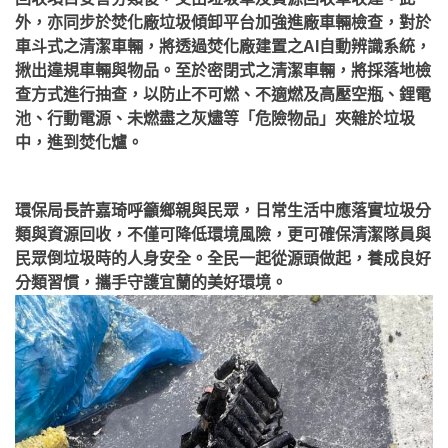
外，亦同步於焚化廠垃圾傾卸平台加強進廠車輛檢查，對於
車斗式之清潔車輛，將透過焚化廠建置之AI自動辨識系統，
揪出違規車輛與物品。至於密閉式之清潔車輛，將採落地檢
查方式進行抽查，以防止不可燃、不適燃及高壓空瓶、鋰電
池、行動電源、未燃盡之灰燼等「危險物品」夾雜於垃圾
中，進到焚化爐。
環保局長許嘉琦呼籲鄉親與民眾，日常生活中應落實垃圾分
類與資源回收，不僅可降低環境風險，更可確保清潔隊員與
民眾倒垃圾時的人身安全。全民一起從源頭做起，養成良好
分類習慣，攜手守護宜蘭的美好環境。