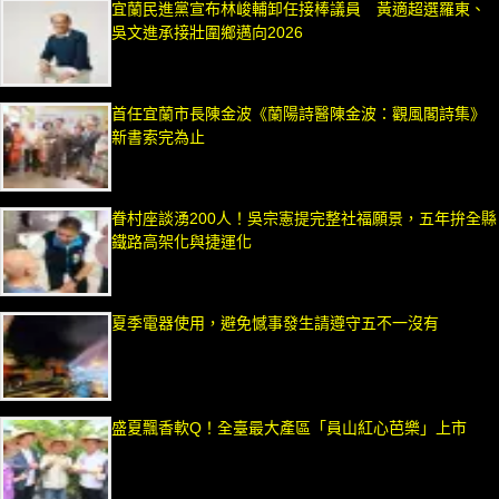
宜蘭民進黨宣布林峻輔卸任接棒議員 黃適超選羅東、
吳文進承接壯圍鄉邁向2026
首任宜蘭市長陳金波《蘭陽詩醫陳金波：觀風閣詩集》
新書索完為止
眷村座談湧200人！吳宗憲提完整社福願景，五年拚全縣
鐵路高架化與捷運化
夏季電器使用，避免憾事發生請遵守五不一沒有
盛夏飄香軟Q！全臺最大產區「員山紅心芭樂」上市