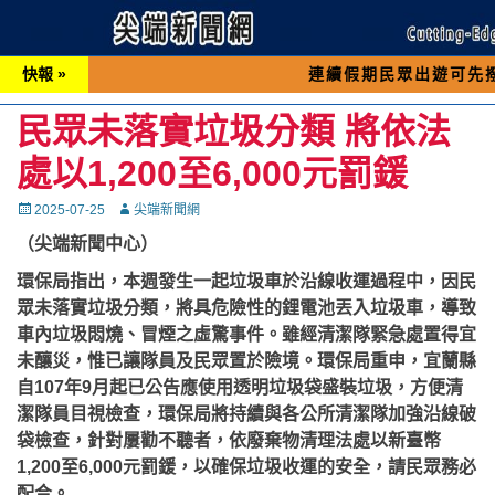
快報 »
連續假期民眾出遊可先撥打交通 「1
民眾未落實垃圾分類 將依法
處以1,200至6,000元罰鍰
Posted
Autor
2025-07-25
尖端新聞網
on
（尖端新聞中心）
環保局指出，本週發生一起垃圾車於沿線收運過程中，因民
眾未落實垃圾分類，將具危險性的鋰電池丟入垃圾車，導致
車內垃圾悶燒、冒煙之虛驚事件。雖經清潔隊緊急處置得宜
未釀災，惟已讓隊員及民眾置於險境。環保局重申，宜蘭縣
自107年9月起已公告應使用透明垃圾袋盛裝垃圾，方便清
潔隊員目視檢查，環保局將持續與各公所清潔隊加強沿線破
袋檢查，針對屢勸不聽者，依廢棄物清理法處以新臺幣
1,200至6,000元罰鍰，以確保垃圾收運的安全，請民眾務必
配合。