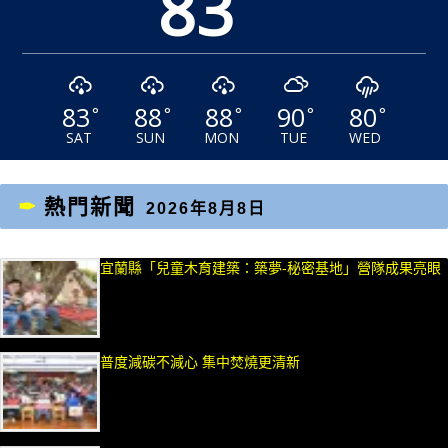
83
83
88
88
90
80
°
°
°
°
°
SAT
SUN
MON
TUE
WED
熱門新聞
2026年8月8日
宜蘭縣「兒童木育建築：築夢-秘密基地」營隊成果亮眼
普度減碳不減心 集中焚燒更清新