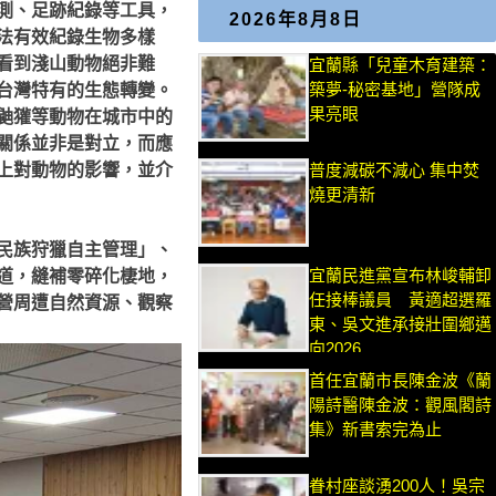
測、足跡紀錄等工具，
2026年8月8日
法有效紀錄生物多樣
看到淺山動物絕非難
宜蘭縣「兒童木育建築：
築夢-秘密基地」營隊成
台灣特有的生態轉變。
果亮眼
鼬獾等動物在城市中的
關係並非是對立，而應
上對動物的影響，並介
普度減碳不減心 集中焚
燒更清新
民族狩獵自主管理」、
宜蘭民進黨宣布林峻輔卸
道，縫補零碎化棲地，
任接棒議員 黃適超選羅
營周遭自然資源、觀察
東、吳文進承接壯圍鄉邁
向2026
首任宜蘭市長陳金波《蘭
陽詩醫陳金波：觀風閣詩
集》新書索完為止
眷村座談湧200人！吳宗