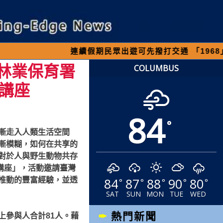
續假期民眾出遊可先撥打交通 「1968」客服專線，
林業保育署
COLUMBUS
講座
84
°
漸走入人類生活空間
漸模糊，如何在共享的
對於人與野生動物共存
講座」，活動邀請臺灣
84
87
88
90
80
推動的豐富經驗，並透
°
°
°
°
°
SAT
SUN
MON
TUE
WED
熱門新聞
上參與人合計81人。藉