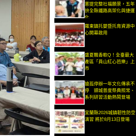
憲提完整社福願景，五年
拚全縣鐵路高架化與捷運
化
羅東鎮托嬰暨托育資源中
心開幕啟用
盛夏飄香軟Q！全臺最大
產區「員山紅心芭樂」上
市
搶孤停辦一年文化傳承不
停 頭城普度祭典照常、
系列研習活動熱鬧登場
宜蘭縣2026城鎮韌性防空
演習 將於8月13日登場