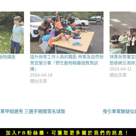
動物講座
提升保育工作人員的職能 林業及自然保
林業保育署宜
育宜蘭分署『野生動物驅離槍教育訓
態綠網北海岸
練』
2024-04-11
2024-04-18
類似文章
類似文章
下
業甲組選秀 三選手親贈簽名球致
曳引車駕駛疑似
一
篇
文
加入FB粉絲團，可獲取更多關於我們的訊息！