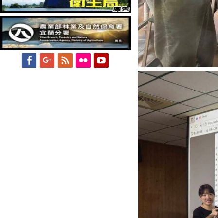
Facebook
Googleplus
Feed
Flickr
YouTube