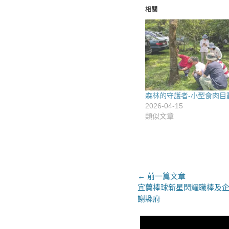
相關
森林的守護者-小型食肉目
2026-04-15
類似文章
文
← 前一篇文章
上
宜蘭棒球新星閃耀職棒及企
章
一
謝縣府
導
篇
文