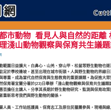
連
都市動物 看見人與自然的距離 
理淺山動物觀察與保育共生議題
網
動範圍日益擴大，白鼻心、山羌、穿山甲、松鼠等野生動物也逐
駐足於學校邊坡，甚至出現在城市街頭。人與野生動物的界線日
與尊重，成為當代自然保育與生態教育的重要課題。
為促進大眾
然保育署宜蘭分署於(23)日舉辦「淺山動物觀察與保育共生議題
惠芸擔任主講人，分享其長期於野生動物研究、監測與保育政策
者重新思考我們與野生動物的關係。
署人員、工作站巡護員、保育志工及原住民獵團參與，現場與線