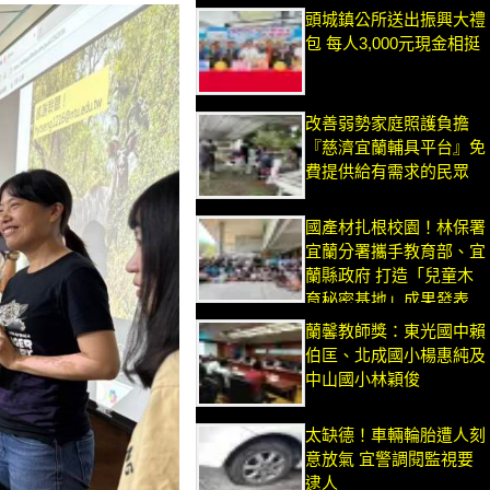
頭城鎮公所送出振興大禮
包 每人3,000元現金相挺
改善弱勢家庭照護負擔
『慈濟宜蘭輔具平台』免
費提供給有需求的民眾
國產材扎根校園！林保署
宜蘭分署攜手教育部、宜
蘭縣政府 打造「兒童木
育秘密基地」成果發表
蘭馨教師獎：東光國中賴
伯匡、北成國小楊惠純及
中山國小林穎俊
太缺德！車輛輪胎遭人刻
意放氣 宜警調閱監視要
逮人