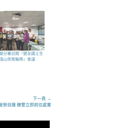
蘭分署召開『健全國土生
淺山保育軸帶』會議
下一頁 →
疲勞自撞 礁警立即前往處置