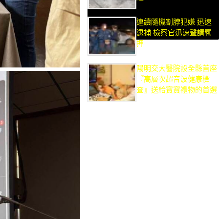
連續隨機割脖犯嫌 迅速
逮捕 檢察官迅速聲請羈
押
陽明交大醫院設全縣首座
『高層次超音波健康檢
查』送給寶寶禮物的首選