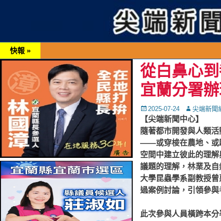
快報 »
從白鼻心到
宜蘭分署辦
Posted
Autor
2025-07-24
尖端新聞
on
【尖端新聞中心】
隨著都市開發與人類活
——或穿梭在農地、或
空間中建立彼此的理解
議題的理解，林業及自
大學昆蟲學系副教授曾
過案例討論，引領參與
此次參與人員橫跨本分