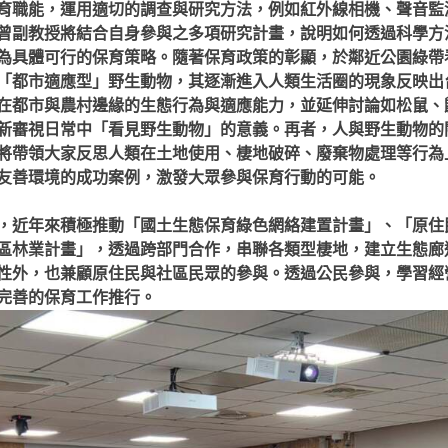
育職能，運用適切的調查與研究方法，例如紅外線相機、聲音監
曾副教授將結合自身參與之多項研究計畫，說明如何透過科學方
為具體可行的保育策略。隨著保育政策的彰顯，於鄰近公園綠帶
「都市適應型」野生動物，其逐漸進入人類生活圈的現象反映出
在都市與農村邊緣的生態行為與適應能力，並延伸討論如松鼠、
新審視日常中「看見野生動物」的意義。再者，人與野生動物的
將帶領大家反思人類在土地使用、棲地破碎、廢棄物處理等行為
友善環境的成功案例，激發大眾參與保育行動的可能。
，近年來積極推動「國土生態保育綠色網絡建置計畫」、「原住
區林業計畫」，透過跨部門合作，串聯各類型棲地，建立生態廊
性外，也兼顧原住民與社區民眾的參與。透過公民參與，學習經
完善的保育工作推行。