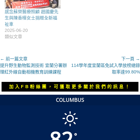
感念蘇榮醫療照顧 趙國慶先
生與陳香樺女士捐贈全新福
祉車
2025-06-20
類似文章
文
← 前一篇文章
下一頁 →
上
下
提升野生動物監測技術 宜蘭分署辦
114學年度宜蘭區免試入學放榜總錄
章
一
一
理紅外線自動相機教育訓練課程
取率達99.80%
導
篇
篇
覽
文
文
加入FB粉絲團，可獲取更多關於我們的訊息！
章：
章：
COLUMBUS
82
°