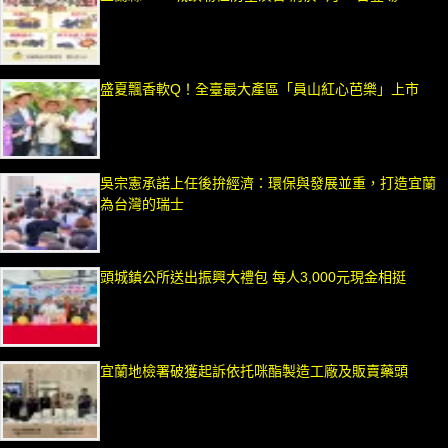
盛夏飄香軟Q！全臺最大產區「員山紅心芭樂」上市
吳宗憲承諾上任後拚經濟：環保與發展並重，打造宜蘭
為台灣的瑞士
頭城鎮公所送出振興大禮包 每人3,000元現金相挺
宜蘭地檢署破獲起訴依托咪酯製造工廠及販賣藥頭