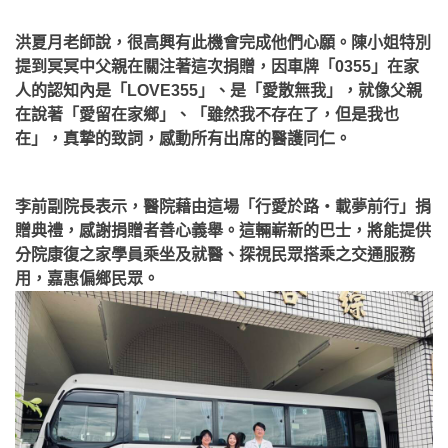
洪夏月老師說，很高興有此機會完成他們心願。陳小姐特別
提到冥冥中父親在關注著這次捐贈，因車牌「0355」在家
人的認知內是「LOVE355」、是「愛散無我」，就像父親
在說著「愛留在家鄉」、「雖然我不存在了，但是我也
在」，真摯的致詞，感動所有出席的醫護同仁。
李前副院長表示，醫院藉由這場「行愛於路‧載夢前行」捐
贈典禮，感謝捐贈者善心義舉。這輛嶄新的巴士，將能提供
分院康復之家學員乘坐及就醫、探視民眾搭乘之交通服務
用，嘉惠偏鄉民眾。