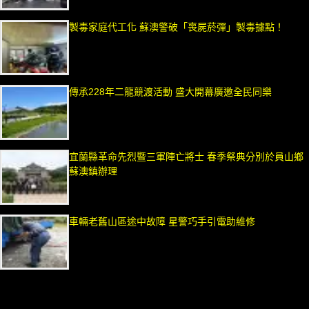
製毒家庭代工化 蘇澳警破「喪屍菸彈」製毒據點！
傳承228年二龍競渡活動 盛大開幕廣邀全民同樂
宜蘭縣革命先烈暨三軍陣亡將士 春季祭典分別於員山鄉
蘇澳鎮辦理
車輛老舊山區途中故障 星警巧手引電助維修