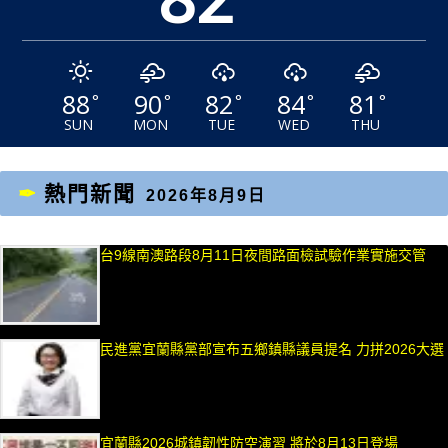
88
90
82
84
81
°
°
°
°
°
SUN
MON
TUE
WED
THU
熱門新聞
2026年8月9日
台9線南澳路段8月11日夜間路面檢試驗作業實施交管
民進黨宜蘭縣黨部宣布五鄉鎮縣議員提名 力拼2026大選
宜蘭縣2026城鎮韌性防空演習 將於8月13日登場