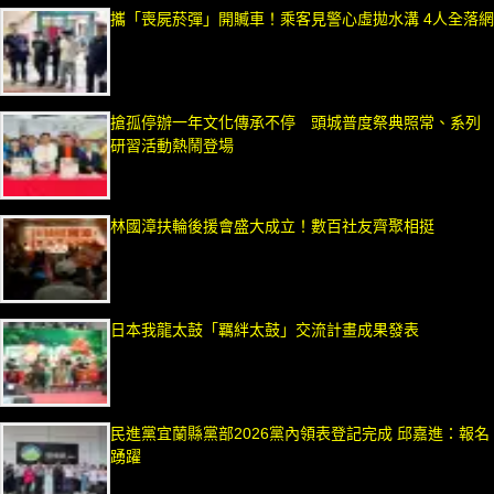
攜「喪屍菸彈」開贓車！乘客見警心虛拋水溝 4人全落網
搶孤停辦一年文化傳承不停 頭城普度祭典照常、系列
研習活動熱鬧登場
林國漳扶輪後援會盛大成立！數百社友齊聚相挺
日本我龍太鼓「羈絆太鼓」交流計畫成果發表
民進黨宜蘭縣黨部2026黨內領表登記完成 邱嘉進：報名
踴躍