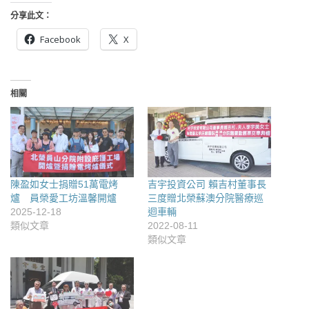
分享此文：
Facebook
X
相關
陳盈如女士捐贈51萬電烤
吉宇投資公司 賴吉村董事長
爐 員榮愛工坊溫馨開爐
三度贈北榮蘇澳分院醫療巡
2025-12-18
迴車輛
類似文章
2022-08-11
類似文章