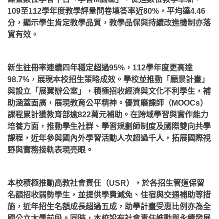
109至112學年度教學評量問卷填答率近80%，平均達4.46
分，顯示學生肯定教學品質，教學品保與持續改進機制亦落
實有效。
新生註冊率連續四年穩定超過95%，112學年度更高達
98.7%，展現本校招生策略成效。學校並推動「願景計畫」
與設立「展翼辦公室」，積極招收經濟與文化不利學生，補
助涵蓋面廣，展現教育公平精神。優質磨課師（MOOCs）
課程累計獲教育部逾822萬元補助。在跨域學習與實作能力
培養方面，推動學生社群、學習規劃師制度及國際雙向共學
課程，近年參與國內外學習活動人次超過千人，拓展國際視
野與實務接軌表現亮眼。
本校積極推動高教社會責任（USR），於各招生管道保留
名額招收弱勢學生，並提供學費減免、住宿與交通補助等措
施，近年招生名額成長超過五成，助學計畫受惠比例亦為全
國公立大學前段。同時，本校設有社會責任推動與永續發展