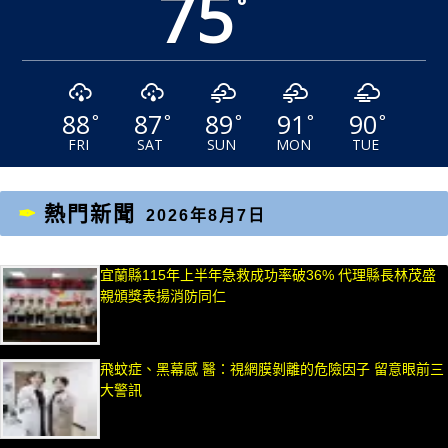
75
°
88
87
89
91
90
°
°
°
°
°
FRI
SAT
SUN
MON
TUE
熱門新聞
2026年8月7日
宜蘭縣115年上半年急救成功率破36% 代理縣長林茂盛
親頒獎表揚消防同仁
飛蚊症、黑幕感 醫：視網膜剝離的危險因子 留意眼前三
大警訊