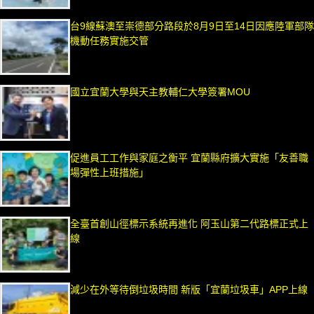
台9線蘇澳至崇德部分路段於8月9日至14日因應陸軍部隊
機動任務實施交管
國立宜蘭大學與天主教輔仁大學簽署MOU
促進員工工作與家庭之衡平 宜蘭縣府擴大實施「友善職
場彈性上班措施」
全臺首創山徑標示系統再進化 阿玉山第二代路標正式上
線
減少在外等待倒垃圾時間 新版「宜蘭垃圾車」APP上線