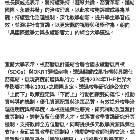
校長陳威戎表示，將持續秉持「凝聚共識、務實革新、鏈結
國際、永續共榮」的治校理念，以此次校務評鑑成果為基
礎，持續強化治理機制、深化教學創新、提升學生學習成
效，並深耕社會實踐，以更宏觀的視野與積極作為，朝向
「具國際競爭力與永續影響力」的綜合大學邁進。
宜蘭大學表示，校務發展計畫結合聯合國永續發展目標
（SDGs）與OKRT邏輯架構，透過關鍵成果指標與具體任
務連結，展現高度前瞻與執行力，獲得2024年THE世界大
學影響力排名1001+之國際肯定。透過校務研究辦公室的
「上而下」政策擬定與「下而上」行動回饋雙向運作，推動
資料導向機制，優化資源配置與決策品質，有效提升校務治
理透明度與精準度。
本校透過彈性薪資、研究補助及登瀛計
畫等制度，遴聘及留任優秀人才，並落實教學實踐研究升等
機制，支持教師全方位發展。同時提供多元教學資源與彈性
支持，全面設置教學助理制度，推動跨校教師社群交流，並
建置數位學習平台「學習M園區」，促進數位教學革新。