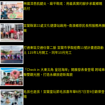
林國漳患肌腱炎、磨平鞋底：用最真實的腳步承載鄉親
託付
宜蘭縣第22處文化健康站啟用─南澳鄉原民長照服務再擴
展
打通東區交通任督二脈 宜蘭市爭取經費11號計畫道路動
土 115年1月開工，同年10月完工
「Check in 大東北角 皇冠海岸」開展發表會登場 跨域串
聯雙觀光圈，打造永續旅遊新風貌
毛孩也是孩！宜蘭童玩節毛孩嘉年華8月7日至9日歡樂登
場