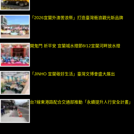
「2026宜蘭外澳罟浪祭」打造臺灣衝浪觀光新品牌
開鬼門 祈平安 宜蘭城水燈節8/12宜蘭河畔放水燈
「JINHO 宜蘭敬好生活」臺灣文博會盛大展出
台7線東港路配合交通部推動「永續提升人行安全計畫」