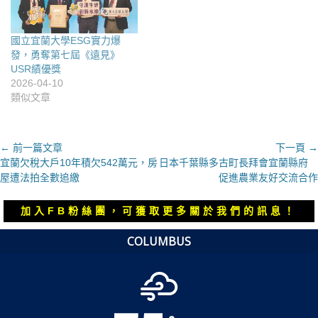
國立宜蘭大學ESG實力爆
發，勇奪第七屆《遠見》
USR績優獎
2026-04-10
類似文章
文
← 前一篇文章
下一頁 →
上
下
宜蘭欠稅大戶10年積欠542萬元，房
日本千葉縣多古町長拜會宜蘭縣府
章
一
一
屋遭法拍全數追繳
促進農業友好交流合作
導
篇
篇
覽
文
文
加入FB粉絲團，可獲取更多關於我們的訊息！
章：
章：
COLUMBUS