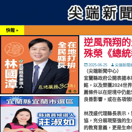
快報 »
逆風飛翔的
殊榮《總統
Posted
Autor
2025-06-25
尖端新聞
on
（尖端新聞中心）
宜蘭縣政府公開表揚本
銘，以及榮獲2024世
薦條件以在逆境中仍能
良善影響，或在各項領
林茂盛代理縣長表示，
協，充分展現堅強的生
的教育意義，更是生命