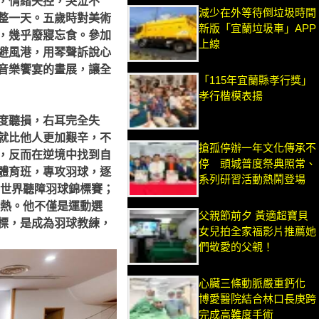
，情緒失控，哭泣不
減少在外等待倒垃圾時間
整一天。五歲時對美術
新版「宜蘭垃圾車」APP
，幾乎廢寢忘食。參加
上線
避風港，用琴聲訴說心
音樂饗宴的畫展，讓全
「115年宜蘭縣孝行獎」
孝行楷模表揚
度聽損，右耳完全失
就比他人更加艱辛，不
搶孤停辦一年文化傳承不
，反而在逆境中找到自
停 頭城普度祭典照常、
體育班，專攻羽球，逐
系列研習活動熱鬧登場
年世界聽障羽球錦標賽；
發熱。他不僅是運動選
父親節前夕 黃適超寶貝
標，是成為羽球教練，
女兒拍全家福影片推薦她
們敬愛的父親！
心臟三條動脈嚴重鈣化
博愛醫院結合林口長庚跨
完成高難度手術