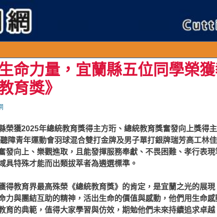
生命力量，宜蘭縣五位同學榮獲
教育獎》
網
縣榮獲2025年總統教育獎得主方珩、總統教育獎奮發向上獎得
界聽障青年運動會羽球混合雙打金牌及男子單打銀牌瑞芳高工林佳勳
奮發向上、樂觀進取，且能發揮服務奉獻、不畏困難、孝行表現
域具特殊才能而出類拔萃者為遴選標準。
獲得教育界最高殊榮《總統教育獎》的肯定，是宜蘭之光的展現
命力與團結互助的精神，活出生命的價值與感動，他們用生命感
教育的典範，值得大家學習與仿效，期勉他們未來持續追求卓越