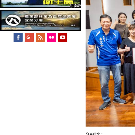
Facebook
Googleplus
Feed
Flickr
YouTube
分享此文：