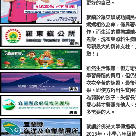
更好的自己。
就讀於羅東鎮成功國民
媽媽相依為命，僅靠著
作，而生活的重擔讓她
煮飯、洗衣與照料生病
母親最大的精神支柱。
您！」
雖然生活艱難，但方珩
學習舞蹈的費用，但仍
次次辛苦的練習，最後
果。即使方珩出生貧困
為弱勢的孩子、失智長
愛心與才藝照亮他人。
多需要的人。
就讀於佛光大學傳播學
2015年，小學六年