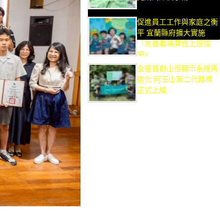
促進員工工作與家庭之衡
平 宜蘭縣府擴大實施
「友善職場彈性上班措
施」
全臺首創山徑標示系統再
進化 阿玉山第二代路標
正式上線