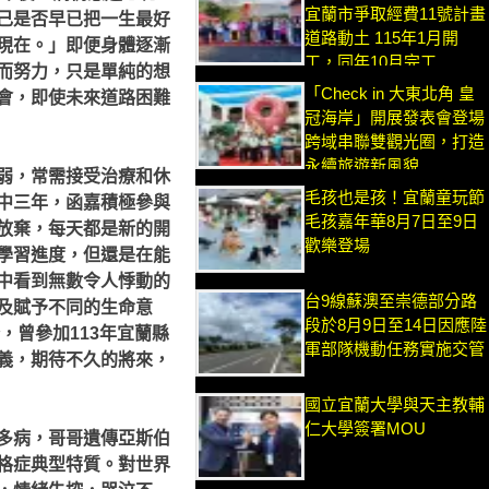
宜蘭市爭取經費11號計畫
己是否早已把一生最好
道路動土 115年1月開
現在。」即便身體逐漸
工，同年10月完工
而努力，只是單純的想
「Check in 大東北角 皇
會，即使未來道路困難
冠海岸」開展發表會登場
跨域串聯雙觀光圈，打造
永續旅遊新風貌
弱，常需接受治療和休
毛孩也是孩！宜蘭童玩節
中三年，函嘉積極參與
毛孩嘉年華8月7日至9日
放棄，每天都是新的開
歡樂登場
學習進度，但還是在能
中看到無數令人悸動的
台9線蘇澳至崇德部分路
及賦予不同的生命意
段於8月9日至14日因應陸
，曾參加113年宜蘭縣
軍部隊機動任務實施交管
義，期待不久的將來，
國立宜蘭大學與天主教輔
仁大學簽署MOU
多病，哥哥遺傳亞斯伯
格症典型特質。對世界