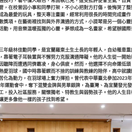
通技巧，看不懂人眼色，常固執己見，遭受批評便會生氣、自責
管，在校曾因小事和同學打架，不小心把對方打傷，後悔哭了整
成為最愛的玩具，整天專注畫圖，經常利用很長的時間完成畫作
數獎項。在藝術裡找到與外界溝通的方式，小提琴是另一個心靈
活動，用音樂温暖孤獨的心靈。夢想成為一名畫家，希望辦國際
三年級林佳勳同學，是宜蘭羅東土生土長的年輕人，自幼罹患重
，靠著電子耳裝置與不懈努力克服溝通障礙。他的人生從一開始
因聽障而遭遇同儕霸凌，身心俱疲。然而，他選擇不向命運低頭
熱愛羽球，國中時靠著鍥而不捨的訓練與教練的陪伴，高中就讀
苦化為動力，在羽球場上奮力揮拍。曾代表中華臺北參加2023
障青年運動會中，奪下混雙金牌與男單銀牌，為臺灣、為宜蘭發光
工，投入社區服務，關懷獨老、特教生與弱勢孩子。他的人生目
讓更多像他一樣的孩子找到希望。