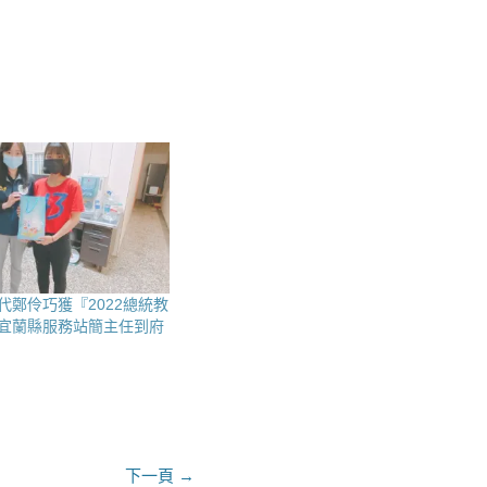
代鄭伶巧獲『2022總統教
宜蘭縣服務站簡主任到府
下一頁 →