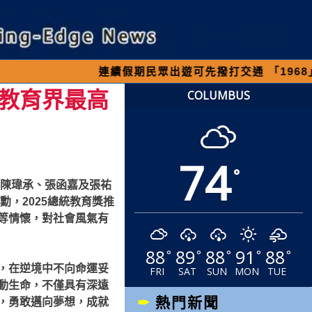
連續假期民眾出遊可先撥打交通 「1968」客服專線
教育界最高
COLUMBUS
74
°
主陳瑋承、張函嘉及張祐
，2025總統教育獎推
等情懷，對社會風氣有
88
89
88
91
88
°
°
°
°
°
，在逆境中不向命運妥
FRI
SAT
SUN
MON
TUE
動生命，不僅具有深遠
熱門新聞
，勇敢邁向夢想，成就