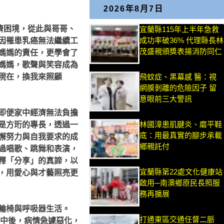
2026年8月7日
濟困境，從此與哥哥、
宜蘭縣115年上半年急救
成功率破36% 代理縣長林
因罹患乳癌無法繼續工
茂盛親頒獎表揚消防同仁
媽媽的責任，更學會了
媽媽，歌聲與笑容成為
現在，換我來照顧
飛蚊症、黑幕感 醫：視
網膜剝離的危險因子 留
意眼前三大警訊
即便家中經濟無法負擔
林國漳患肌腱炎、磨平鞋
是方珩的專長，透過一
底：用最真實的腳步承載
懈努力與自我要求的成
鄉親託付
過唱歌、跳舞和表演，
釋「分享」的真諦，以
宜蘭縣第22處文化健康站
，用愛心與才藝照亮更
啟用─南澳鄉原民長照服
務再擴展
輪椅與呼吸器生活。
打通東區交通任督二脈
高中後，病情急遽惡化，