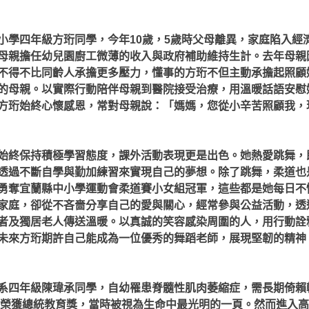
小學四年級方珩同學，今年10歲，5歲時父母離異，家庭陷入經
母親擔任幼兒園廚工微薄的收入與政府補助維持生計。去年母親
不得不比同齡人承擔更多壓力，懂事的方珩不但主動承擔起照顧
的母親。以實際行動陪伴母親到醫院接受治療，用溫暖話語安慰
方珩始終心懷感恩，常對母親說：「媽媽，您從小辛苦照顧我，
始終保持積極學習態度，課外活動表現更是出色。她熱愛跳舞，
透過不斷自學與勤加練習來實現自己的夢想。除了跳舞，柔道也
勇奪宜蘭縣中小學運動會柔道賽小女組冠軍，這些都是她每日不
家庭，卻從不吝嗇分享自己的愛與關心，經常參與公益活動，透
者及獨居老人傳送溫暖。以真誠的笑容感染周圍的人，用行動詮
未來方珩期許自己能成為一位優秀的舞蹈老師，展現堅韌的精神
系四年級陳瑋承同學，自幼罹患脊髓性肌肉萎縮症，需長期倚賴
級曾榮獲總統教育獎，當時被視為生命中最光明的一頁。然而進入