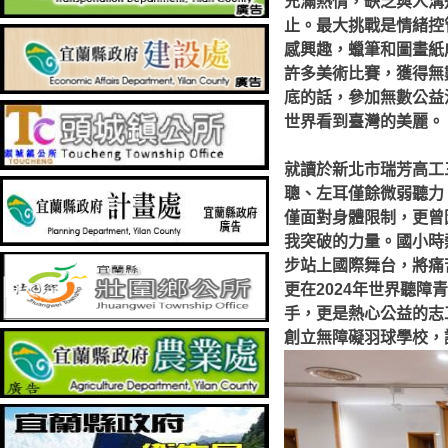
充滿熱情，缺乏與人溝
止。最大挑戰是情緒控
感興趣，蠟筆和圖畫紙
許多美術比賽，獲得無
底的話，參加無數公益
世界看到臺灣的美麗。
就讀於新北市瑞芳高工
聰、左耳僅餘微弱聽力
僅面對身體限制，更曾
我突破的力量。國小時
步站上國際舞台，將痛
更在2024年世界聽
手，更是熱心公益的志
創立無障礙羽球學校，