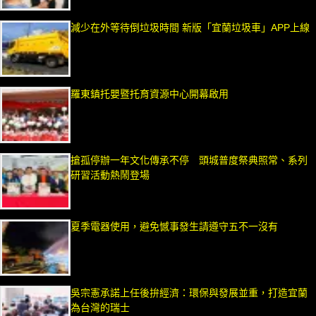
減少在外等待倒垃圾時間 新版「宜蘭垃圾車」APP上線
羅東鎮托嬰暨托育資源中心開幕啟用
搶孤停辦一年文化傳承不停 頭城普度祭典照常、系列
研習活動熱鬧登場
夏季電器使用，避免憾事發生請遵守五不一沒有
吳宗憲承諾上任後拚經濟：環保與發展並重，打造宜蘭
為台灣的瑞士