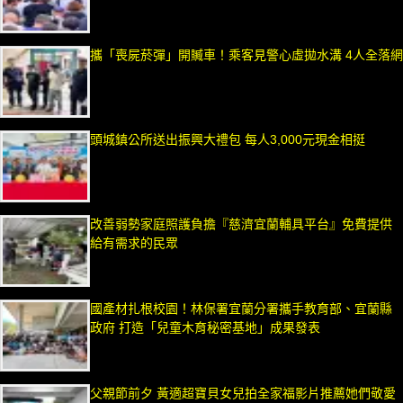
攜「喪屍菸彈」開贓車！乘客見警心虛拋水溝 4人全落網
頭城鎮公所送出振興大禮包 每人3,000元現金相挺
改善弱勢家庭照護負擔『慈濟宜蘭輔具平台』免費提供
給有需求的民眾
國產材扎根校園！林保署宜蘭分署攜手教育部、宜蘭縣
政府 打造「兒童木育秘密基地」成果發表
父親節前夕 黃適超寶貝女兒拍全家福影片推薦她們敬愛