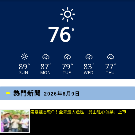
76
°
89
87
79
83
77
°
°
°
°
°
SUN
MON
TUE
WED
THU
熱門新聞
2026年8月9日
盛夏飄香軟Q！全臺最大產區「員山紅心芭樂」上市