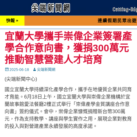
快報 »
連續假期民眾出遊可先撥打交通
宜蘭大學攜手崇偉企業簽署產
學合作意向書，獲捐300萬元
推動智慧營建人才培育
Posted
Autor
2025-06-18
尖端新聞網
on
(尖端新聞中心)
國立宜蘭大學持續深化產學合作，攜手在地優質企業共同育
才育能。6月18日上午，國立宜蘭大學與崇偉企業機構於宜
蘭故事館愛法餐廳2樓正式舉行「崇偉產學金質講座合作意
向書」簽約儀式。會中，崇偉企業慷慨捐贈新台幣300萬
元，作為支持教學、講座與學生實作之用，展現企業對教育
的投入與對營建產業永續發展的高度承諾。