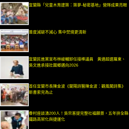
宜蘭縣「兒童木育建築：築夢-秘密基地」營隊成果亮眼
普度減碳不減心 集中焚燒更清新
宜蘭民進黨宣布林峻輔卸任接棒議員 黃適超選羅東、
吳文進承接壯圍鄉邁向2026
首任宜蘭市長陳金波《蘭陽詩醫陳金波：觀風閣詩集》
新書索完為止
眷村座談湧200人！吳宗憲提完整社福願景，五年拚全縣
鐵路高架化與捷運化