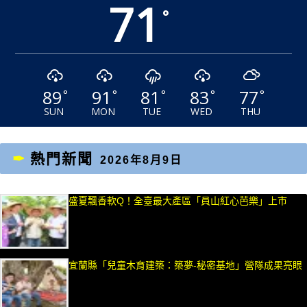
71
°
89
91
81
83
77
°
°
°
°
°
SUN
MON
TUE
WED
THU
熱門新聞
2026年8月9日
盛夏飄香軟Q！全臺最大產區「員山紅心芭樂」上市
宜蘭縣「兒童木育建築：築夢-秘密基地」營隊成果亮眼