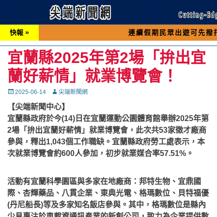
快報 »
連續假期民眾出遊可先撥打交通 「1
宜蘭縣2025年第2場「拚出宜
蘭好薪情」就業博覽會！
Posted
Autor
2025-06-14
尖端新聞網
on
【尖端新聞中心】
宜蘭縣政府於今(14)日在宜蘭運動公園體育館舉辦2025年第
2場「拚出宜蘭好薪情」就業博覽會，此次共53家徵才廠商
參與，釋出1,043個工作職缺。宜蘭縣政府勞工處表示，本
次就業博覽會約600人參加，初步就業媒合率57.51%。
活動有宜蘭科學園區與多家在地廠商：邦特生物、宜鼎國
際、杏輝藥品、八貫企業、東典光電、格瑪數位、貝特福優
(丹尼船長)等及多家知名飯店參與。其中，格瑪數位是縣內
少見專注於車載資通訊產業的新創公司，致力為企業提供數