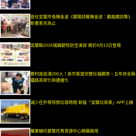
首任宜蘭市長陳金波《蘭陽詩醫陳金波：觀風閣詩集》
新書索完為止
宜蘭縣2026城鎮韌性防空演習 將於8月13日登場
眷村座談湧200人！吳宗憲提完整社福願景，五年拚全縣
鐵路高架化與捷運化
減少在外等待倒垃圾時間 新版「宜蘭垃圾車」APP上線
羅東鎮托嬰暨托育資源中心開幕啟用