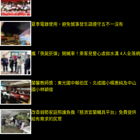
夏季電器使用，避免憾事發生請遵守五不一沒有
攜「喪屍菸彈」開贓車！乘客見警心虛拋水溝 4人全落網
蘭馨教師獎：東光國中賴伯匡、北成國小楊惠純及中山
國小林穎俊
改善弱勢家庭照護負擔『慈濟宜蘭輔具平台』免費提供
給有需求的民眾