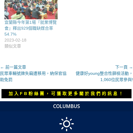
宜蘭縣今年第1場『就業博覽
會』釋出929個職缺媒合率
54.7%
2023-02-18
類似文章
文
← 前一篇文章
下一頁 →
上
下
民眾車輛號牌失竊遭移用，納保官協
健康好young整合性篩檢活動，
章
一
一
助免罰
1,060位民眾參與!
導
篇
篇
覽
文
文
加入FB粉絲團，可獲取更多關於我們的訊息！
章：
章：
COLUMBUS