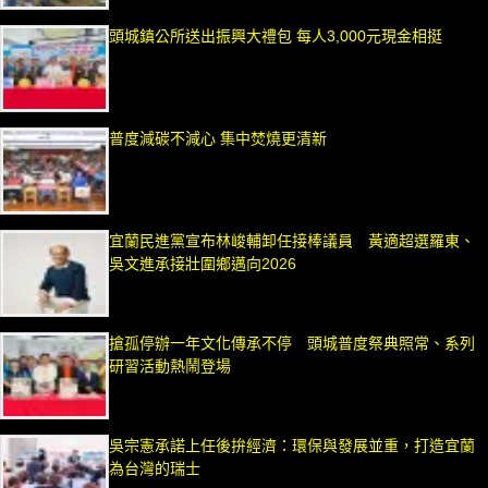
頭城鎮公所送出振興大禮包 每人3,000元現金相挺
普度減碳不減心 集中焚燒更清新
宜蘭民進黨宣布林峻輔卸任接棒議員 黃適超選羅東、
吳文進承接壯圍鄉邁向2026
搶孤停辦一年文化傳承不停 頭城普度祭典照常、系列
研習活動熱鬧登場
吳宗憲承諾上任後拚經濟：環保與發展並重，打造宜蘭
為台灣的瑞士