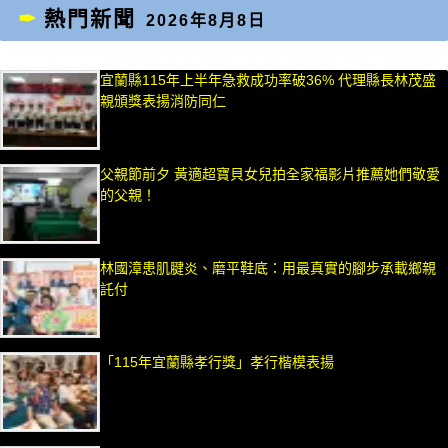
熱門新聞
2026年8月8日
宜蘭縣115年上半年急救成功率破36% 代理縣長林茂盛
親頒獎表揚消防同仁
父親節前夕 黃適超寶貝女兒拍全家福影片推薦她們敬愛
的父親！
林國漳患肌腱炎、磨平鞋底：用最真實的腳步承載鄉親
託付
「115年宜蘭縣孝行獎」孝行楷模表揚