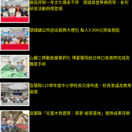
搶孤停辦一年文化傳承不停 頭城普度祭典照常、系列
研習活動熱鬧登場
頭城鎮公所送出振興大禮包 每人3,000元現金相挺
心臟三條動脈嚴重鈣化 博愛醫院結合林口長庚跨完成高
難度手術
宜蘭縣115學年度中小學校長交接布達、校長會議及教育
論壇
宜蘭縣「兒童木育建築：築夢-秘密基地」營隊成果亮眼