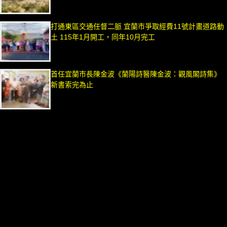
打通東區交通任督二脈 宜蘭市爭取經費11號計畫道路動
土 115年1月開工，同年10月完工
首任宜蘭市長陳金波《蘭陽詩醫陳金波：觀風閣詩集》
新書索完為止