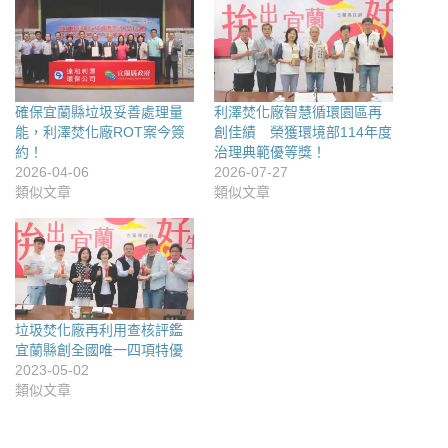
確保宜蘭縣垃圾妥善處理量
利澤焚化廠智慧循環園區再
能，利澤焚化廠ROT案今簽
創佳績 榮獲環境部114年度
約！
治理典範優等獎！
2026-04-06
2026-07-27
類似文章
類似文章
垃圾焚化廠再利用查核評鑑
宜蘭縣創全國唯一四項特優
2023-05-02
類似文章