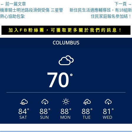
文
← 前一篇文章
下一頁 →
上
下
機車騎士明池路段滑倒受傷 三星警
新住民生活適應輔導班，有18組新
章
一
一
熱心協助包紮
住民家庭報名參加結！
導
篇
篇
覽
文
文
加入FB粉絲團，可獲取更多關於我們的訊息！
章：
章：
COLUMBUS
70
°
84
88
88
88
81
°
°
°
°
°
SAT
SUN
MON
TUE
WED