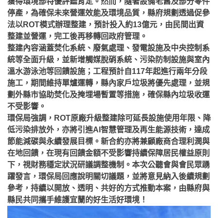
獲得環境部特優評鑑肯定。然而，隨著設備老舊及部分零件
停產，為確保未來營運效能及環境品質，縣府規劃透過促參
法以ROT模式辦理整建，預計投入約13億元，由民間出資
整建並營運，完工後再移轉回政府管理。
整建內容涵蓋焚化系統、廢氣處理、發電設施及中央控制系
統等全面升級，並新增觸媒脫硝系統、污染防制設施與室內
溫水游泳池等回饋設施；工程預計自117年起進行兩年分段
施工，期間維持單爐運轉，縣內家戶垃圾將優先處理，並規
劃外縣市協助焚化及掩埋場暫置等措施，確保縣內垃圾收運
不受影響。
環保局強調，ROT原廠升級整建除可延長設施使用年限、降
低污染排放外，亦將引進AI智慧管理及再生能源技術，達成
節能減碳與永續發展目標。新合約亦將兼顧廠商合理利潤與
在地回饋，在現有回饋金額不受影響持續保障居民權益原則
下，視財務穩定狀況研議調整機制。本次公聽會與會民眾踴
躍發言，環保局回應說明關切議題，並將意見納入後續規劃
參考，持續以開放、透明、共好的方式推動本案，由縣府與
縣民共同攜手維護宜蘭的好生活好環境！