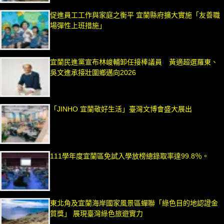
促進員工工作與家庭之衡平 宜蘭縣府擴大實施「友善職
場彈性上班措施」
宜蘭民進黨宣布林峻輔卸任接棒議員 黃適超選羅東、
吳文進承接壯圍鄉邁向2026
「JINHO 宜蘭敬好生活」臺灣文博會盛大展出
111學年度宜蘭區免試入學放榜總錄取率達99.8％。
東北角及宜蘭海岸國家風景區蟬聯「綠色目的地認證金
質獎」 展現臺灣綠色旅遊實力