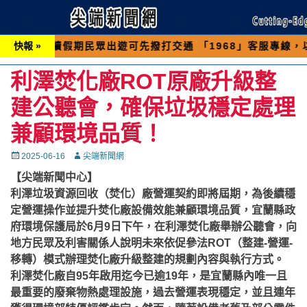
假期民眾出遊可先撥打交通 「1968」客服專線，以避免
快報 »
利澤焚化廠ROT原廠升級整
建公聽會，確保垃圾穩定處理
兼顧環境品質！
Posted
Autor
2025-06-16
尖端新聞網
on
【尖端新聞中心】
利澤垃圾資源回收（焚化）廠營運契約即將屆期，為後續穩
定營運操作並提升焚化廠設備效能兼顧環境品質，宜蘭縣政
府環境保護局於6月9日下午，在利澤焚化廠舉辦公聽會，向
地方民眾及利害關係人說明未來依促參法ROT（整建-營運-
移轉）模式辦理焚化廠升級整建的規劃內容與執行方式。
利澤焚化廠自95年啟用迄今已逾19年，是宜蘭縣內唯一且
最重要的廢棄物熱處理設施，過去營運表現穩定，並且連年