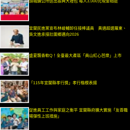
頭城鎮公所送出振興大禮包 每人3,000元現金相挺
宜蘭民進黨宣布林峻輔卸任接棒議員 黃適超選羅東、
吳文進承接壯圍鄉邁向2026
盛夏飄香軟Q！全臺最大產區「員山紅心芭樂」上市
「115年宜蘭縣孝行獎」孝行楷模表揚
促進員工工作與家庭之衡平 宜蘭縣府擴大實施「友善職
場彈性上班措施」