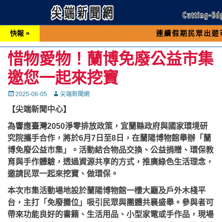
快報 »
連續假期民眾出遊可先撥打交通
惜物愛物！蘭博免廢公益市集
邀您一起來挖寶
Posted
Autor
2025-06-05
尖端新聞網
on
【尖端新聞中心】
為響應臺灣2050淨零排放政策，宜蘭縣政府與國家環境研
究院攜手合作，將於6月7日至8日，在蘭陽博物館舉辦「蘭
博免廢公益市集」。活動結合物品交換、公益捐贈、環保教
育與手作體驗，透過資源共享的方式，推廣綠色生活理念，
邀請民眾一起來挖寶、做環保。
本次市集活動場地設於蘭陽博物館一樓大廳及戶外木棧平
台，主打「免廢攤位」吸引民眾與團體共襄盛舉。參與者可
帶來功能良好的書籍、生活用品、小型家電或手作品，現場