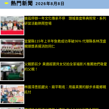
熱門新聞
2026年8月8日
搶孤停辦一年文化傳承不停 頭城普度祭典照常、系列
研習活動熱鬧登場
宜蘭縣115年上半年急救成功率破36% 代理縣長林茂盛
親頒獎表揚消防同仁
父親節前夕 黃適超寶貝女兒拍全家福影片推薦她們敬愛
的父親！
林國漳患肌腱炎、磨平鞋底：用最真實的腳步承載鄉親
託付