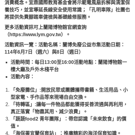
消費概念。宜鼎國際教育基金會將示範電風扇拆解與清潔保
養技巧，並宣導延長線安全使用常識；「孔明車隊」社團也
將提供免費腳踏車健檢與基礎維修服務。
更多活動資訊可上蘭陽博物館官網查詢
（https://www.lym.gov.tw）。
活動資訊一覽：
活動名稱：蘭博免廢公益市集
活動日期：
114年6月7日（週六）與8日（週日）
活動時間：每日13:00至16:00
活動地點：蘭陽博物館一
樓大廳及戶外木棧平台
活動內容：
「免廢攤位」:開放民眾或團體攜帶書籍、生活用品、小
型家電、手作品等來現場自由交換。
「待轉區」:讓每一件物品都能獲得妥善流通與再利用，
真正落實「物盡其用、減少浪費」。
「蔬蔬food2 青年團隊」：帶您認識「未來飲食」的價
值。
「海保署宜蘭保育站」：推廣精彩的海洋保育知識。