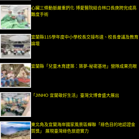
心臟三條動脈嚴重鈣化 博愛醫院結合林口長庚跨完成高
難度手術
宜蘭縣115學年度中小學校長交接布達、校長會議及教育
論壇
宜蘭縣「兒童木育建築：築夢-秘密基地」營隊成果亮眼
「JINHO 宜蘭敬好生活」臺灣文博會盛大展出
東北角及宜蘭海岸國家風景區蟬聯「綠色目的地認證金
質獎」 展現臺灣綠色旅遊實力