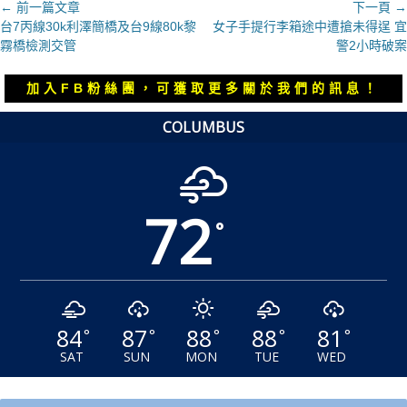
文
← 前一篇文章
下一頁 →
上
下
台7丙線30k利澤簡橋及台9線80k黎
女子手提行李箱途中遭搶未得逞 宜
章
一
一
霧橋檢測交管
警2小時破案
導
篇
篇
覽
文
文
加入FB粉絲團，可獲取更多關於我們的訊息！
章：
章：
COLUMBUS
72
°
84
87
88
88
81
°
°
°
°
°
SAT
SUN
MON
TUE
WED