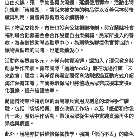
自由交換，讓二手物品再次流通，延續使用壽命。活動也特
別規劃「待轉區」，讓尚未被交換的物品得以妥善保存與後
續再利用，實踐資源循環的永續精神。
除了物品交換外，市集也設有公益捐贈機制，與宜蘭縣社會
福利聯合勸募基金會合作設置自由樂捐箱。民眾所投入的善
款，將全數捐助聯合勸募中心，為弱勢族群提供實質協助，
讓物資循環的同時，也能延續愛心。
活動內容豐富多元，不僅有物資流通，還加入了環保教育與
創意手作元素。青年團隊「蔬蔬food2」將在現場推廣「未
來飲食」理念；海洋保育署宜蘭保育站則透過互動方式介紹
海洋保育知識；宜蘭縣環保局也將協助民眾完成機車定檢e
化登錄，提升維護效率。
蘭陽博物館也特別規劃兩場兼具實用與創意的環保手作體
驗，包括「袋袋相傳」舊衣改造工作坊，以及「紙想和你袋
再一起」廢紙手作活動，帶領民眾從生活中實踐資源再生的
樂趣與價值。
此外，現場亦提供維修保養教學，強調「修而不丟」的綠色