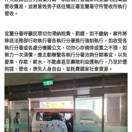
管收獲准，並將曾姓男子送往矯正署宜蘭看守所管收所執行
管收。
宜蘭分署呼籲民眾切勿滯納稅費、罰鍰，如不繳納，案件將
移送法務部行政執行署各執行分署進行強制執行，如收受各
執行分署或各處分機關公文，切勿心存僥倖或置之不理，如
無力一次清償，應主動聯繫各執行分署洽詢分期事宜，以免
愛車、存款、薪水、不動產甚至壽險利益遭執行，乃至於遭
拘提、管收，喪失人身自由，並耗費國家社會資源。