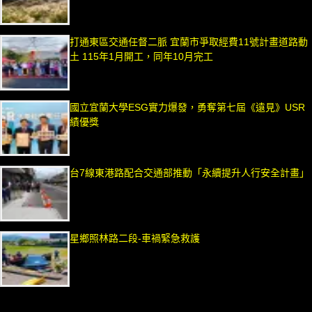
打通東區交通任督二脈 宜蘭市爭取經費11號計畫道路動
土 115年1月開工，同年10月完工
國立宜蘭大學ESG實力爆發，勇奪第七屆《遠見》USR
績優獎
台7線東港路配合交通部推動「永續提升人行安全計畫」
星鄉照林路二段-車禍緊急救護