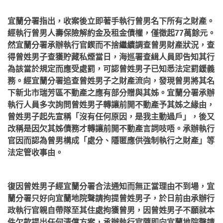
宜蘭分署指出，收案後立即著手執行曾男名下所有之財產。
經執行曾男人壽保險解約金及租金債權，僅徵起77萬餘元。
然宜蘭分署承辦執行官鍥而不捨繼續調查曾男財產狀況，查
得曾姓男子查獲貯藏私煙當日，海巡署查緝人員即告知其行
為該當於規定而應受處罰，可認曾姓男子已知悉法定罰鍰義
務。經宜蘭分署追查曾姓男子之財產流向，發現曾男將其名
下新北市瑞芳區不動產之應有部分贈與其姊。宜蘭分署承辦
執行人員多次詢問曾姓男子轉讓前開不動產予其姊之緣由，
曾姓男子起先宣稱「沒有任何原因，是我主動過戶」，後又
改稱是因欠其姊債務才轉讓前開不動產言詞吱唔。承辦執行
官因而認為曾男構成「處分、隱匿應供強制執行之財產」等
法定管收事由。
復因曾姓男子經宜蘭分署合法通知而無正當理由不到場，宜
蘭分署只好向宜蘭地院聲請拘提曾姓男子，於日前由承辦行
政執行官親自帶隊至其住處拘獲曾男，因曾姓男子不願就本
件欠款提出任何清償方案，承辦執行官隨即向宜蘭地院聲請