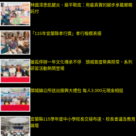
林國漳患肌腱炎、磨平鞋底：用最真實的腳步承載鄉親
託付
「115年宜蘭縣孝行獎」孝行楷模表揚
搶孤停辦一年文化傳承不停 頭城普度祭典照常、系列
研習活動熱鬧登場
頭城鎮公所送出振興大禮包 每人3,000元現金相挺
宜蘭縣115學年度中小學校長交接布達、校長會議及教育
論壇