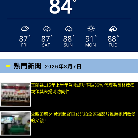
84
°
87
87
88
91
88
°
°
°
°
°
FRI
SAT
SUN
MON
TUE
熱門新聞
2026年8月7日
宜蘭縣115年上半年急救成功率破36% 代理縣長林茂盛
親頒獎表揚消防同仁
父親節前夕 黃適超寶貝女兒拍全家福影片推薦她們敬愛
的父親！