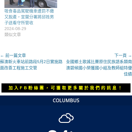
吸食毒品駕駛機車遭罰不繳
又脫產，宜蘭分署將邱姓男
子送看守所管收
2024-08-29
類似文章
文
← 前一篇文章
下一頁 →
上
下
蘇澳新火車站前路段5月2日實施路
全國鄉土歌謠比賽原住民族語系類南
章
一
一
面改善工程施工交管
澳碧候國小榮獲國小組及教師組特優
導
篇
篇
佳績
覽
文
文
章：
章：
加入FB粉絲團，可獲取更多關於我們的訊息！
COLUMBUS