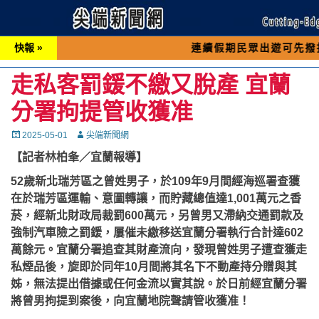
快報 »
連續假期民眾出遊可先撥打交通 「1
走私客罰鍰不繳又脫產 宜蘭
分署拘提管收獲准
Posted
Autor
2025-05-01
尖端新聞網
on
【記者林柏夆／宜蘭報導】
52歲新北瑞芳區之曾姓男子，於109年9月間經海巡署查獲
在於瑞芳區運輸、意圖轉讓，而貯藏總值達1,001萬元之香
菸，經新北財政局裁罰600萬元，另曾男又滯納交通罰款及
強制汽車險之罰鍰，屢催未繳移送宜蘭分署執行合計達602
萬餘元。宜蘭分署追查其財產流向，發現曾姓男子遭查獲走
私煙品後，旋即於同年10月間將其名下不動產持分贈與其
姊，無法提出借據或任何金流以實其說。於日前經宜蘭分署
將曾男拘提到案後，向宜蘭地院聲請管收獲准！