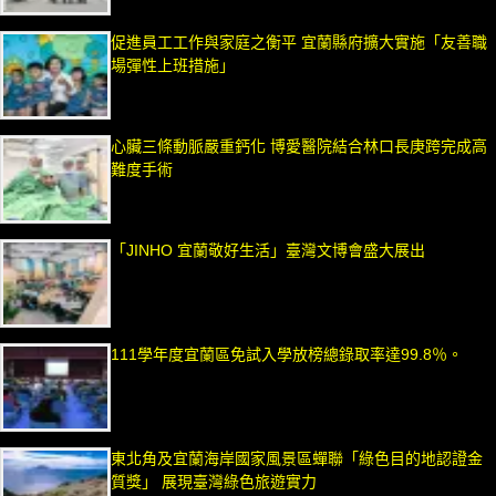
促進員工工作與家庭之衡平 宜蘭縣府擴大實施「友善職
場彈性上班措施」
心臟三條動脈嚴重鈣化 博愛醫院結合林口長庚跨完成高
難度手術
「JINHO 宜蘭敬好生活」臺灣文博會盛大展出
111學年度宜蘭區免試入學放榜總錄取率達99.8％。
東北角及宜蘭海岸國家風景區蟬聯「綠色目的地認證金
質獎」 展現臺灣綠色旅遊實力