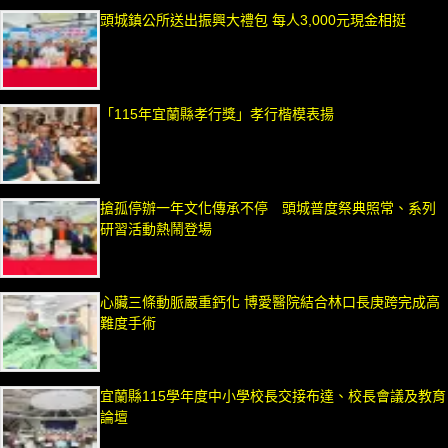
頭城鎮公所送出振興大禮包 每人3,000元現金相挺
「115年宜蘭縣孝行獎」孝行楷模表揚
搶孤停辦一年文化傳承不停 頭城普度祭典照常、系列
研習活動熱鬧登場
心臟三條動脈嚴重鈣化 博愛醫院結合林口長庚跨完成高
難度手術
宜蘭縣115學年度中小學校長交接布達、校長會議及教育
論壇