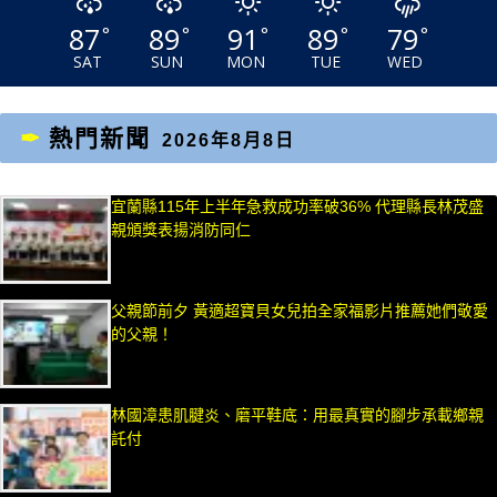
87
89
91
89
79
°
°
°
°
°
SAT
SUN
MON
TUE
WED
熱門新聞
2026年8月8日
宜蘭縣115年上半年急救成功率破36% 代理縣長林茂盛
親頒獎表揚消防同仁
父親節前夕 黃適超寶貝女兒拍全家福影片推薦她們敬愛
的父親！
林國漳患肌腱炎、磨平鞋底：用最真實的腳步承載鄉親
託付