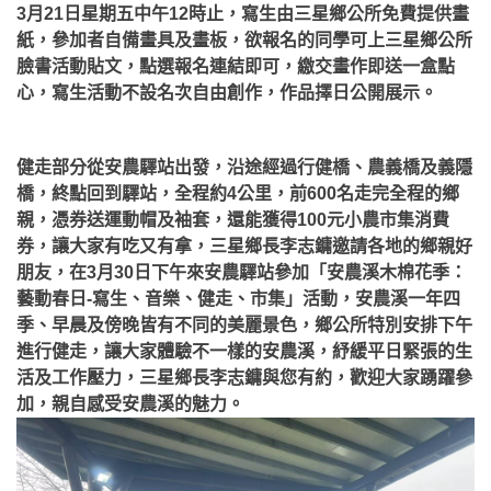
3月21日星期五中午12時止，寫生由三星鄉公所免費提供畫
紙，參加者自備畫具及畫板，欲報名的同學可上三星鄉公所
臉書活動貼文，點選報名連結即可，繳交畫作即送一盒點
心，寫生活動不設名次自由創作，作品擇日公開展示。
健走部分從安農驛站出發，沿途經過行健橋、農義橋及義隱
橋，終點回到驛站，全程約4公里，前600名走完全程的鄉
親，憑券送運動帽及袖套，還能獲得100元小農市集消費
券，讓大家有吃又有拿，三星鄉長李志鏞邀請各地的鄉親好
朋友，在3月30日下午來安農驛站參加「安農溪木棉花季：
藝動春日-寫生、音樂、健走、市集」活動，安農溪一年四
季、早晨及傍晚皆有不同的美麗景色，鄉公所特別安排下午
進行健走，讓大家體驗不一樣的安農溪，紓緩平日緊張的生
活及工作壓力，三星鄉長李志鏞與您有約，歡迎大家踴躍參
加，親自感受安農溪的魅力。