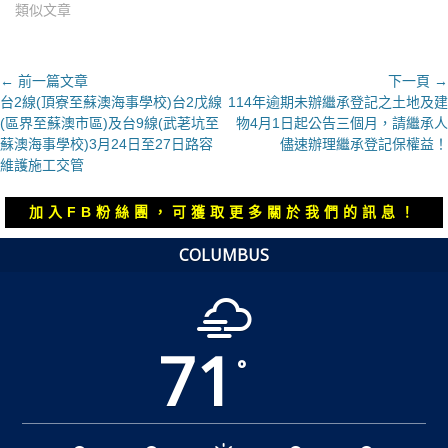
類似文章
文
← 前一篇文章
下一頁 →
上
下
台2線(頂寮至蘇澳海事學校)台2戊線
114年逾期未辦繼承登記之土地及建
章
一
一
(區界至蘇澳市區)及台9線(武荖坑至
物4月1日起公告三個月，請繼承人
導
篇
篇
蘇澳海事學校)3月24日至27日路容
儘速辦理繼承登記保權益！
覽
文
文
維護施工交管
章：
章：
加入FB粉絲團，可獲取更多關於我們的訊息！
COLUMBUS
71
°