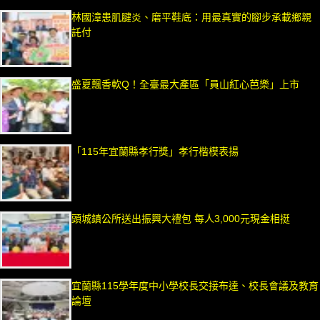
林國漳患肌腱炎、磨平鞋底：用最真實的腳步承載鄉親
託付
盛夏飄香軟Q！全臺最大產區「員山紅心芭樂」上市
「115年宜蘭縣孝行獎」孝行楷模表揚
頭城鎮公所送出振興大禮包 每人3,000元現金相挺
宜蘭縣115學年度中小學校長交接布達、校長會議及教育
論壇