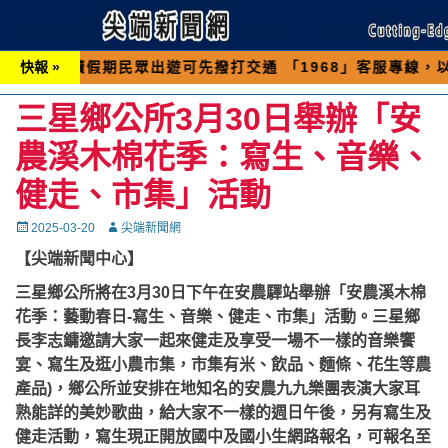
期民眾出遊可先撥打交通 「1968」客服專線，以避免遇
快報 »
三星鄉公所3月30日舉辦「安
農溪木棉花季：寫生、音樂、
健走、市集」活動
Posted
Autor
2025-03-20
尖端新聞網
on
【尖端新聞中心】
三星鄉公所將在3月30日下午在安農驛站舉辦「安農溪木棉
花季：藝動春日-寫生、音樂、健走、市集」活動。三星鄉
長李志鏞邀請大家一起來健走及享受一場不一樣的音樂饗
宴、寫生及逛小農市集，市集有米、飲品、麵條、花生等農
產品)，鄉公所並安排在地知名的安農九九樂團表演大家耳
熟能詳的美妙歌曲，給大家不一樣的週日午後，另有寫生及
健走活動，寫生現正開放國中及國小生網路報名，可報名至