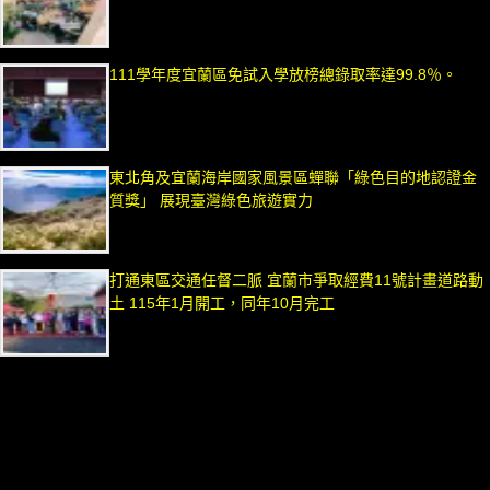
111學年度宜蘭區免試入學放榜總錄取率達99.8％。
東北角及宜蘭海岸國家風景區蟬聯「綠色目的地認證金
質獎」 展現臺灣綠色旅遊實力
打通東區交通任督二脈 宜蘭市爭取經費11號計畫道路動
土 115年1月開工，同年10月完工