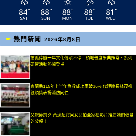
84
88
88
88
81
°
°
°
°
°
SAT
SUN
MON
TUE
WED
熱門新聞
2026年8月8日
搶孤停辦一年文化傳承不停 頭城普度祭典照常、系列
研習活動熱鬧登場
宜蘭縣115年上半年急救成功率破36% 代理縣長林茂盛
親頒獎表揚消防同仁
父親節前夕 黃適超寶貝女兒拍全家福影片推薦她們敬愛
的父親！