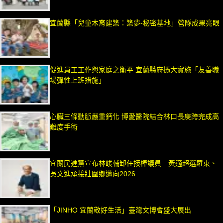
宜蘭縣「兒童木育建築：築夢-秘密基地」營隊成果亮眼
促進員工工作與家庭之衡平 宜蘭縣府擴大實施「友善職
場彈性上班措施」
心臟三條動脈嚴重鈣化 博愛醫院結合林口長庚跨完成高
難度手術
宜蘭民進黨宣布林峻輔卸任接棒議員 黃適超選羅東、
吳文進承接壯圍鄉邁向2026
「JINHO 宜蘭敬好生活」臺灣文博會盛大展出