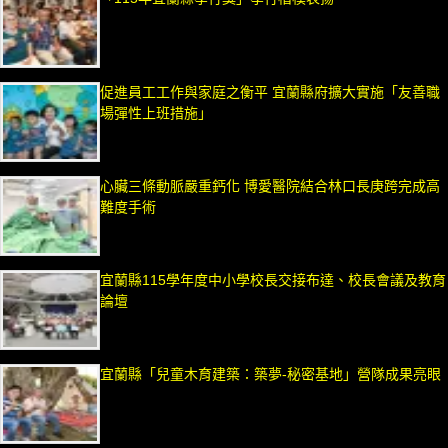
促進員工工作與家庭之衡平 宜蘭縣府擴大實施「友善職
場彈性上班措施」
心臟三條動脈嚴重鈣化 博愛醫院結合林口長庚跨完成高
難度手術
宜蘭縣115學年度中小學校長交接布達、校長會議及教育
論壇
宜蘭縣「兒童木育建築：築夢-秘密基地」營隊成果亮眼