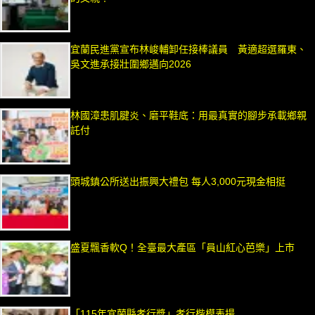
宜蘭民進黨宣布林峻輔卸任接棒議員 黃適超選羅東、
吳文進承接壯圍鄉邁向2026
林國漳患肌腱炎、磨平鞋底：用最真實的腳步承載鄉親
託付
頭城鎮公所送出振興大禮包 每人3,000元現金相挺
盛夏飄香軟Q！全臺最大產區「員山紅心芭樂」上市
「115年宜蘭縣孝行獎」孝行楷模表揚