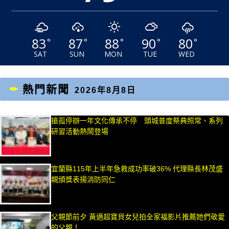
83
87
88
90
80
°
°
°
°
°
SAT
SUN
MON
TUE
WED
熱門新聞
2026年8月8日
搶孤停辦一年文化傳承不停 頭城普度祭典照常、系列
研習活動熱鬧登場
宜蘭縣115年上半年急救成功率破36% 代理縣長林茂盛
親頒獎表揚消防同仁
父親節前夕 黃適超寶貝女兒拍全家福影片推薦她們敬愛
的父親！