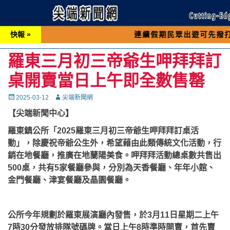
快報 »
連續假期民眾出遊可先撥打交通 「19
羅東三月初三帝爺生呷拜拜訂
桌開賣當日上午即全數售罄
Posted
Autor
2025-03-12
尖端新聞網
on
【尖端新聞中心】
羅東鎮公所「2025羅東三月初三帝爺生呷拜拜訂桌活
動」，除慶祝帝爺公生外，希望藉由此類傳統文化活動，行
銷在地餐廳，推廣在地蘭陽美食。呷拜拜活動總桌數共售出
500桌，共有5家餐廳參與，分別為天香餐廳、年年小館、
金門餐廳、津宴餐廳及晶園餐廳。
公所今年規劃於羅東展演廳內發售，於3月11日星期二上午
7時30分發放排隊號碼牌。當日上午8時準時開賣，首先賣