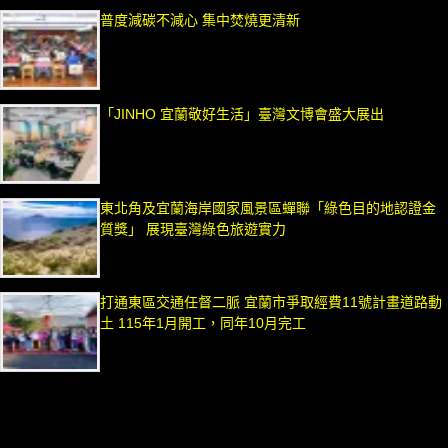
普度減碳不減心 集中焚燒更清新
「JINHO 宜蘭敬好生活」臺灣文博會盛大展出
東北角及宜蘭海岸國家風景區蟬聯「綠色目的地認證金
質獎」 展現臺灣綠色旅遊實力
打通東區交通任督二脈 宜蘭市爭取經費11號計畫道路動
土 115年1月開工，同年10月完工