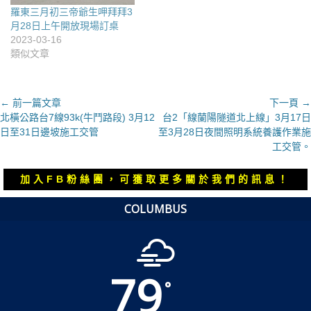
羅東三月初三帝爺生呷拜拜3
月28日上午開放現場訂桌
2023-03-16
類似文章
文
← 前一篇文章
下一頁 →
上
下
北橫公路台7線93k(牛鬥路段) 3月12
台2「線蘭陽隧道北上線」3月17日
章
一
一
日至31日邊坡施工交管
至3月28日夜間照明系統養護作業施
導
篇
篇
工交管。
覽
文
文
章：
章：
加入FB粉絲團，可獲取更多關於我們的訊息！
COLUMBUS
79
°