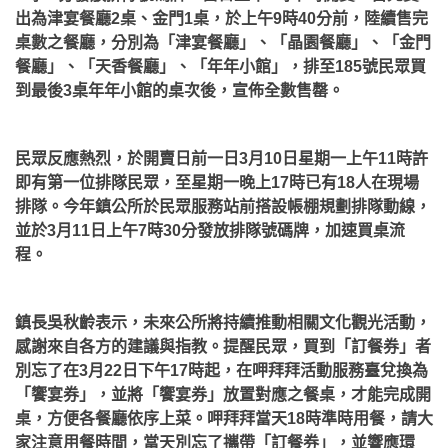
出為津宴餐廳2桌、金門1桌，於上午9時40分前，陸續售完
桌數之餐廳，分別為「津宴餐廳」、「晶園餐廳」、「金門
餐廳」、「天香餐廳」、「年年小館」，排至185號民眾買
到最後3桌年年小館的桌次後，宣佈全數售罄。
民眾反應熱烈，於開賣日前一日3月10日星期一上午11時許
即有第一位排隊民眾，至星期一晚上17時已有18人在現場
排隊。今年鎮公所於民眾服務站前搭設帳棚規劃排隊動線，
並於3月11日上午7時30分發放排隊號碼牌，加速買桌流
程。
鎮長吳秋齡表示，未來公所將持續推動相關文化觀光活動，
感謝來自各方的建議與指教。提醒民眾，買到「訂餐券」者
別忘了在3月22日下午17時起，在呷拜拜活動服務臺兌換為
「饗宴券」，並將「饗宴券」放置對應之餐桌，才能完成開
桌，方便各餐廳依序上菜。呷拜拜當天18時準時用餐，請大
家注意用餐時間，當天別忘了攜帶「訂餐券」，並響應環