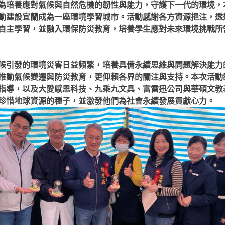
為培養應對氣候與自然危機的韌性與能力，守護下一代的環境，
動建設宜蘭成為一座環境學習城市。活動感謝各方資源挹注，透過 
自主學習，並融入環保防災教育，培養學生應對未來環境挑戰所
候引發的環境災害日益頻繁，培養具備永續思維與問題解決能力
推動氣候變遷與防災教育，更仰賴各界的關注與支持。本次活動
指導，以及大愛感恩科技、九乘九文具、富雷迅公司與華碩文教
珍惜地球資源的種子，並激發他們為社會永續發展貢獻心力。