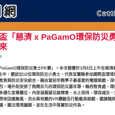
「慈濟 x PaGamO環保防災
來
網
 PaGamO環保防災勇士PK賽」。本次競賽於3月8日上午在慈
位學生中，選拔出10位環保防災小勇士，代表宜蘭縣參加國際盃環
教育與防災安全結合，藉由當前年輕學子最喜愛的電競遊戲，深
烈，場外則安排了熱鬧非凡的環保防災嘉年華。縣府教育處、環
多樣化宣導攤位，內容涵蓋碳足跡標章、水土保持、環保減災、
帶來因應颱風、洪水與地震的VR體驗及行動載具遊戲，邀請親
識，關注環境議題，並在生活中落實防災作為。