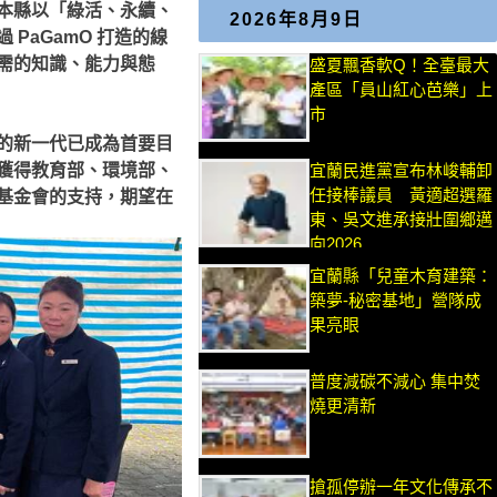
本縣以「綠活、永續、
2026年8月9日
PaGamO 打造的線
需的知識、能力與態
盛夏飄香軟Q！全臺最大
產區「員山紅心芭樂」上
市
的新一代已成為首要目
獲得教育部、環境部、
宜蘭民進黨宣布林峻輔卸
任接棒議員 黃適超選羅
基金會的支持，期望在
東、吳文進承接壯圍鄉邁
向2026
宜蘭縣「兒童木育建築：
築夢-秘密基地」營隊成
果亮眼
普度減碳不減心 集中焚
燒更清新
搶孤停辦一年文化傳承不