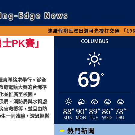
連續假期民眾出遊可先撥打交通 「1968」客服專
勇士PK賽」
COLUMBUS
69
°
濟羅東聯絡處舉行。從全
境教育電競大賽的台灣準
化並推廣至校園。
保局、消防局與水資處
88
90
89
86
78
災害救援等，並且由防
°
°
°
°
°
師生一同體驗，透過輕鬆
SUN
MON
TUE
WED
THU
熱門新聞