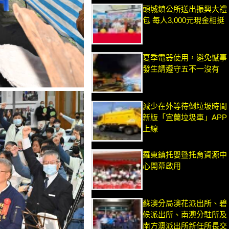
頭城鎮公所送出振興大禮
包 每人3,000元現金相挺
夏季電器使用，避免憾事
發生請遵守五不一沒有
減少在外等待倒垃圾時間
新版「宜蘭垃圾車」APP
上線
羅東鎮托嬰暨托育資源中
心開幕啟用
蘇澳分局澳花派出所、碧
候派出所、南澳分駐所及
南方澳派出所新任所長交