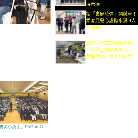
接布達
攜「喪屍菸彈」開贓車！
乘客見警心虛拋水溝 4人
全落網
改善弱勢家庭照護負擔
『慈濟宜蘭輔具平台』免
費提供給有需求的民眾
防災小勇士」PaGamO