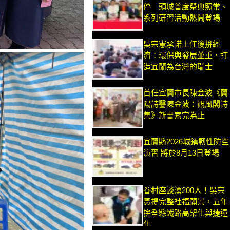
停 頭城普度祭典照常、
系列研習活動熱鬧登場
吳宗憲承諾上任後拚經
濟：環保與發展並重，打
造宜蘭為台灣的瑞士
首任宜蘭市長陳金波《蘭
陽詩醫陳金波：觀風閣詩
集》新書索完為止
宜蘭縣2026城鎮韌性防空
演習 將於8月13日登場
眷村座談湧200人！吳宗
憲提完整社福願景，五年
拚全縣鐵路高架化與捷運
化