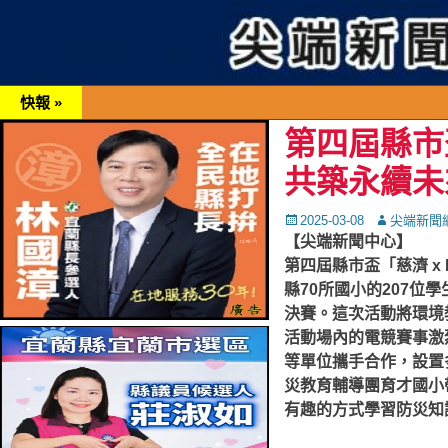
快報 »
第四屆縣市盃
共築永續未
Posted
Autor
2025-03-08
尖端新聞
on
【尖端新聞中心】
第四屆縣市盃「慈濟 x
縣70所國小的207
決賽。這次活動將環境
活動場內的電競賽事激
等單位攜手合作，設置
災教育輔導團育才國小
有趣的方式學習防災知