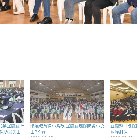
於樂宜蘭縣府
環境教育從小紮根 宜蘭縣環保防災小勇
宜蘭縣「環保
 環保防災勇士
士PK 賽
巔峰對決