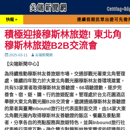
快報 »
連續假期民眾出遊可先撥打交通 「1
積極迎接穆斯林旅遊! 東北角
穆斯林旅遊B2B交流會
Posted
Autor
2025-03-11
尖端新聞網
on
【尖端新聞中心】
為持續推動穆斯林友善旅遊市場，交通部觀光署東北角管理
處，連續四年致力於大東北角觀光圈穆斯林友善環境建置，
共有53家業者取得穆斯林友善驗證、66項驗證數，逐步完
善食、宿、遊、購、行的旅遊配套。管理處於台北花園酒店
舉辦大東北角觀光圈B2B交流會，邀請通過穆斯林友善驗證
的業者與臺灣Inbound旅行社代表面對面交流，由14家大東
北角觀光圈內取得穆斯林友善驗證的飯店、餐廳及景點業
者，分享各自的亮點服務與旅遊特色，並與Inbound旅行社
代表進行深度互動，強化雙方對穆斯林旅客需求的認識與行