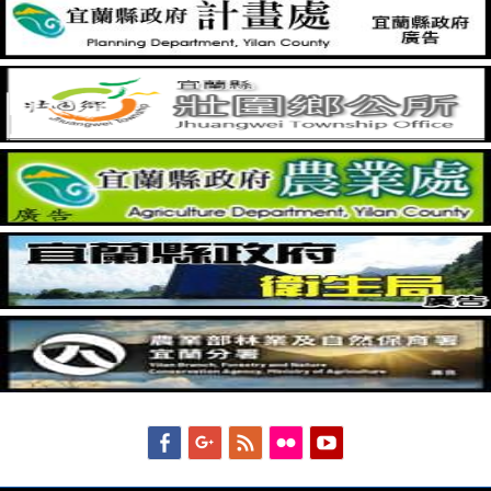
Facebook
Googleplus
Feed
Flickr
YouTube