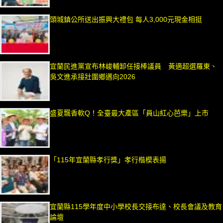
頭城鎮公所送出振興大禮包 每人3,000元現金相挺
宜蘭民進黨宣布林峻輔卸任接棒議員 黃適超選羅東、
吳文進承接壯圍鄉邁向2026
盛夏飄香軟Q！全臺最大產區「員山紅心芭樂」上市
「115年宜蘭縣孝行獎」孝行楷模表揚
宜蘭縣115學年度中小學校長交接布達、校長會議及教育
論壇