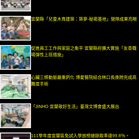
宜蘭縣「兒童木育建築：築夢-秘密基地」營隊成果亮眼
促進員工工作與家庭之衡平 宜蘭縣府擴大實施「友善職
場彈性上班措施」
心臟三條動脈嚴重鈣化 博愛醫院結合林口長庚跨完成高
難度手術
「JINHO 宜蘭敬好生活」臺灣文博會盛大展出
111學年度宜蘭區免試入學放榜總錄取率達99.8％。