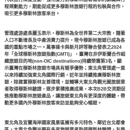
程規劃能力，期能促成更多穆斯林旅遊行程的包裝與合作，
吸引更多穆斯林旅客來台。
管理處游處長麗玉表示，穆斯林為全世界第二大宗教，隨著
人口不斷增長及中產消費力提升，現今穆斯林旅遊已成為各
國的重點市場之一。萬事達卡與新月評等聯合發表之2024
年「全球穆斯林旅遊指數(GMTI)」，臺灣在非伊斯蘭合作組
織旅遊目的地(non-OIC destinations)持續榮獲第3名，顯
示臺灣在穆斯林旅遊市場具有競爭優勢；東北角管理處一直
以來持續加強東北角國際行銷，近年並持續推廣穆斯林旅
遊，除建置穆斯林友善環境，並輔導大東北角觀光圈旅遊業
者取得穆斯林驗證，逐步累積推廣成果，本次B2B交流期促
進推動穆斯林旅遊產品，讓旅遊東北角有更深度的體驗，帶
動更多國內外穆斯林旅客來訪並能夠安心暢遊。
東北角及宜蘭海岸國家風景區擁有多元特色、鄰近台北都會
區，大東北角觀光圈有多家旅遊業者取得穆斯林驗證，友善