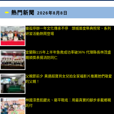
熱門新聞
2026年8月8日
搶孤停辦一年文化傳承不停 頭城普度祭典照常、系列
研習活動熱鬧登場
宜蘭縣115年上半年急救成功率破36% 代理縣長林茂盛
親頒獎表揚消防同仁
父親節前夕 黃適超寶貝女兒拍全家福影片推薦她們敬愛
的父親！
林國漳患肌腱炎、磨平鞋底：用最真實的腳步承載鄉親
託付