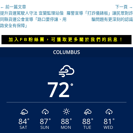
文
← 前一篇文章
下一頁 →
上
下
提升貨運駕駛人守法 宜蘭監理站偕
羅警宣導「打詐儀錶板」讓民眾對詐
章
一
一
同縣貨運公會宣導「路口要停讓、用
騙問題有更深刻的認識
導
篇
篇
路安全有保障」
覽
文
文
章：
章：
加入FB粉絲團，可獲取更多關於我們的訊息！
COLUMBUS
72
°
84
87
88
88
81
°
°
°
°
°
SAT
SUN
MON
TUE
WED