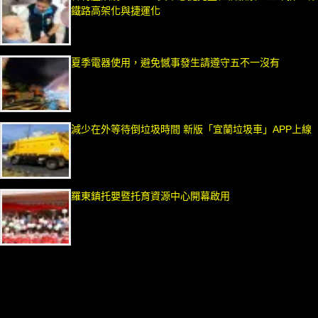
鐵路高架化與捷運化
夏季電器使用，避免憾事發生請遵守五不一沒有
減少在外等待倒垃圾時間 新版「宜蘭垃圾車」APP上線
羅東鎮托嬰暨托育資源中心開幕啟用