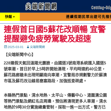
快報 »
連續假期民眾出遊可先撥打交通 「1
連假首日國5蘇花改順暢 宜警
提醒避免疲勞駕駛及超速
Posted
Autor
2025-03-01
尖端新聞網
on
【尖端新聞中心】
228連假天氣回溫陽光露臉，由國道3號南港系統匯入國道5
號車潮，首日於早上5時許開始湧現，平均時速約40公里，
蘇花路廊雖未出現明顯南向車潮，宜警局亦規劃警力於蘇澳
市區及蘇花改沿線易壅塞路段，加強巡查疏處。
本縣熱門景點，清水地熱、太平山、傳藝中心、湯圍溝公園
等熱門景點及網紅名店周邊，預估將湧現更多人車潮，清水
地熱於9時30分實施總量管制，採取一進一出方式，警方已