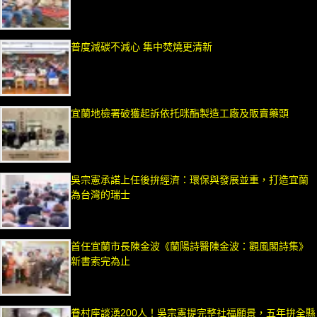
普度減碳不減心 集中焚燒更清新
宜蘭地檢署破獲起訴依托咪酯製造工廠及販賣藥頭
吳宗憲承諾上任後拚經濟：環保與發展並重，打造宜蘭
為台灣的瑞士
首任宜蘭市長陳金波《蘭陽詩醫陳金波：觀風閣詩集》
新書索完為止
眷村座談湧200人！吳宗憲提完整社福願景，五年拚全縣