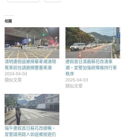
相關
清明連假返鄉掃墓車潮湧現
連假首日清晨蘇花改湧車
駕車前往請避開壅塞車潮
潮，宜警加強疏導維持行車
2024-04-04
秩序
類似文章
2025-04-03
類似文章
端午連假首日蘇花改順暢，
宜警請用路人如返鄉旅遊仍