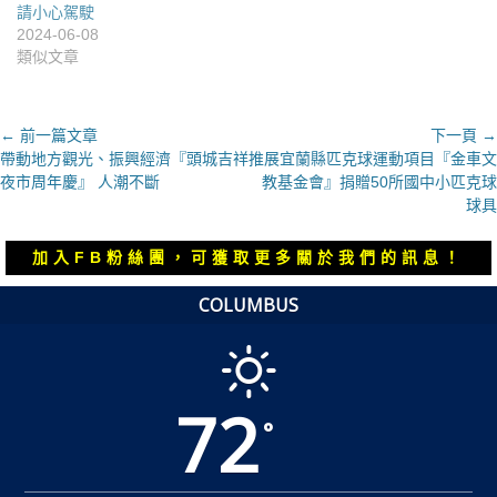
請小心駕駛
2024-06-08
類似文章
文
← 前一篇文章
下一頁 →
上
下
帶動地方觀光、振興經濟『頭城吉祥
推展宜蘭縣匹克球運動項目『金車文
章
一
一
夜市周年慶』 人潮不斷
教基金會』捐贈50所國中小匹克球
導
篇
篇
球具
覽
文
文
章：
章：
加入FB粉絲團，可獲取更多關於我們的訊息！
COLUMBUS
72
°