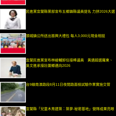
民進黨宜蘭縣黨部宣布五鄉鎮縣議員提名 力拼2026大選
頭城鎮公所送出振興大禮包 每人3,000元現金相挺
宜蘭民進黨宣布林峻輔卸任接棒議員 黃適超選羅東、
吳文進承接壯圍鄉邁向2026
台9線南澳路段8月11日夜間路面檢試驗作業實施交管
宜蘭縣「兒童木育建築：築夢-秘密基地」營隊成果亮眼