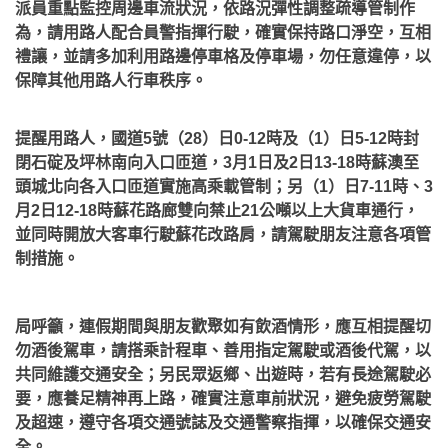
派員重點監控周邊車流狀況，依路況彈性調整疏導管制作
為，請用路人配合員警指揮行駛，確實保持路口淨空，互相
禮讓，並請多加利用路邊停車格及停車場，勿任意違停，以
保障其他用路人行車秩序。
提醒用路人，國道5號（28）日0-12時及（1）日5-12時封
閉石碇及坪林南向入口匝道，3月1日及2日13-18時蘇澳至
頭城北向各入口匝道實施高乘載管制；另（1）日7-11時、3
月2日12-18時蘇花路廊雙向禁止21公噸以上大貨車通行，
並同時開放大客車行駛蘇花改路肩，請駕駛朋友注意各項管
制措施。
局呼籲，連假期間與朋友歡聚如有飲酒情形，應互相提醒切
勿酒後駕車，請搭乘計程車、善用指定駕駛或酒後代駕，以
共同維護交通安全；另民眾返鄉、出遊時，若有長途駕駛必
要，應養足精神再上路，確實注意車前狀況，避免疲勞駕駛
及超速，遵守各項交通號誌及交通警察指揮，以確保交通安
全。