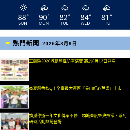
88
90
82
84
81
°
°
°
°
°
SUN
MON
TUE
WED
THU
熱門新聞
2026年8月9日
宜蘭縣2026城鎮韌性防空演習 將於8月13日登場
盛夏飄香軟Q！全臺最大產區「員山紅心芭樂」上市
搶孤停辦一年文化傳承不停 頭城普度祭典照常、系列
研習活動熱鬧登場