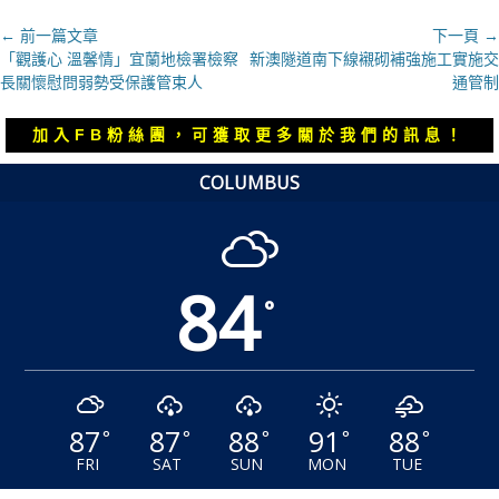
文
← 前一篇文章
下一頁 →
上
下
「觀護心 溫馨情」宜蘭地檢署檢察
新澳隧道南下線襯砌補強施工實施交
章
一
一
長關懷慰問弱勢受保護管束人
通管制
導
篇
篇
覽
文
文
加入FB粉絲團，可獲取更多關於我們的訊息！
章：
章：
COLUMBUS
84
°
87
87
88
91
88
°
°
°
°
°
FRI
SAT
SUN
MON
TUE