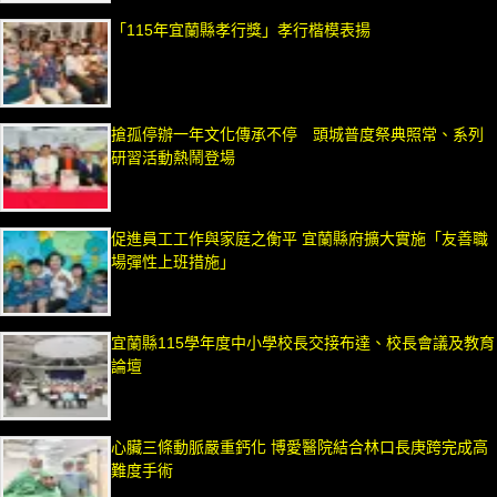
「115年宜蘭縣孝行獎」孝行楷模表揚
搶孤停辦一年文化傳承不停 頭城普度祭典照常、系列
研習活動熱鬧登場
促進員工工作與家庭之衡平 宜蘭縣府擴大實施「友善職
場彈性上班措施」
宜蘭縣115學年度中小學校長交接布達、校長會議及教育
論壇
心臟三條動脈嚴重鈣化 博愛醫院結合林口長庚跨完成高
難度手術