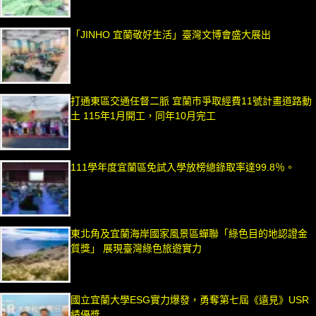
「JINHO 宜蘭敬好生活」臺灣文博會盛大展出
打通東區交通任督二脈 宜蘭市爭取經費11號計畫道路動
土 115年1月開工，同年10月完工
111學年度宜蘭區免試入學放榜總錄取率達99.8％。
東北角及宜蘭海岸國家風景區蟬聯「綠色目的地認證金
質獎」 展現臺灣綠色旅遊實力
國立宜蘭大學ESG實力爆發，勇奪第七屆《遠見》USR
績優獎