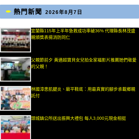
熱門新聞
2026年8月7日
宜蘭縣115年上半年急救成功率破36% 代理縣長林茂盛
親頒獎表揚消防同仁
父親節前夕 黃適超寶貝女兒拍全家福影片推薦她們敬愛
的父親！
林國漳患肌腱炎、磨平鞋底：用最真實的腳步承載鄉親
託付
頭城鎮公所送出振興大禮包 每人3,000元現金相挺