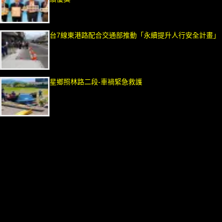
台7線東港路配合交通部推動「永續提升人行安全計畫」
星鄉照林路二段-車禍緊急救護