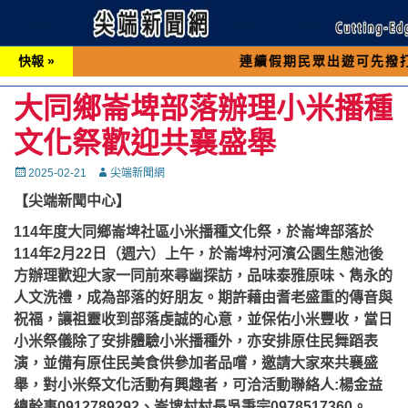
快報 »
連續假期民眾出遊可先撥打交通 「1
大同鄉崙埤部落辦理小米播種
文化祭歡迎共襄盛舉
Posted
Autor
2025-02-21
尖端新聞網
on
【尖端新聞中心】
114年度大同鄉崙埤社區小米播種文化祭，於崙埤部落於
114年2月22日（週六）上午，於崙埤村河濱公園生態池後
方辦理歡迎大家一同前來尋幽探訪，品味泰雅原味、雋永的
人文洗禮，成為部落的好朋友。期許藉由耆老盛重的傳音與
祝福，讓祖靈收到部落虔誠的心意，並保佑小米豐收，當日
小米祭儀除了安排體驗小米播種外，亦安排原住民舞蹈表
演，並備有原住民美食供參加者品嚐，邀請大家來共襄盛
舉，對小米祭文化活動有興趣者，可洽活動聯絡人:楊金益
總幹事0912789292、崙埤村村長吳秉宗0978517360。