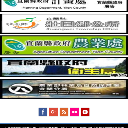
Facebook
Googleplus
Feed
Flickr
YouTube