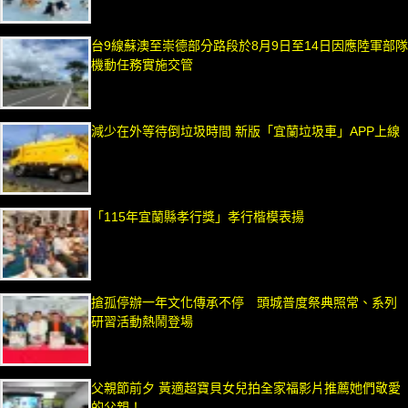
台9線蘇澳至崇德部分路段於8月9日至14日因應陸軍部隊
機動任務實施交管
減少在外等待倒垃圾時間 新版「宜蘭垃圾車」APP上線
「115年宜蘭縣孝行獎」孝行楷模表揚
搶孤停辦一年文化傳承不停 頭城普度祭典照常、系列
研習活動熱鬧登場
父親節前夕 黃適超寶貝女兒拍全家福影片推薦她們敬愛
的父親！