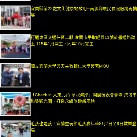
宜蘭縣第22處文化健康站啟用─南澳鄉原民長照服務再擴
展
打通東區交通任督二脈 宜蘭市爭取經費11號計畫道路動
土 115年1月開工，同年10月完工
國立宜蘭大學與天主教輔仁大學簽署MOU
「Check in 大東北角 皇冠海岸」開展發表會登場 跨域串
聯雙觀光圈，打造永續旅遊新風貌
毛孩也是孩！宜蘭童玩節毛孩嘉年華8月7日至9日歡樂登
場