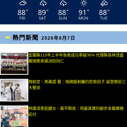
88
89
88
91
88
°
°
°
°
°
FRI
SAT
SUN
MON
TUE
熱門新聞
2026年8月7日
宜蘭縣115年上半年急救成功率破36% 代理縣長林茂盛
親頒獎表揚消防同仁
飛蚊症、黑幕感 醫：視網膜剝離的危險因子 留意眼前三
大警訊
林國漳患肌腱炎、磨平鞋底：用最真實的腳步承載鄉親
託付