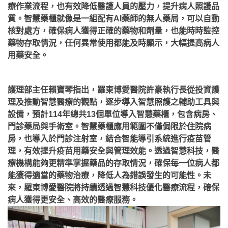
療作業流程，也有效降低醫護人員的壓力，提升病人照護品
質。智慧藥櫃就像是一組配有AI藥師的無人藥局，可以自動
核對處方，確保病人獲得正確的藥物和劑量，也能時時監控
藥物存取情況，任何異常使用都能及時顯示，大幅提高病人
用藥安全。
護理部主任賴寶琴指出，羅東博愛醫院許豪執行長從投資護
理及推動智慧醫療的觀點，逐步導入智慧照護之輔助工具與
設備，預計114年總共13個單位導入智慧藥櫃，包含病房、
門診藥局與手術室。智慧藥櫃應用範圍不僅侷限於住院病
房，也導入於門診注射室，結合智能導引系統進行疫苗管
理，有效提升疫苗用藥安全與管理效能。透過智慧科技，醫
療機構能夠更精準掌握藥品的存取情況，確保每一位病人都
能獲得適當的藥物治療，降低人為錯誤發生的可能性。未
來，羅東博愛醫院將持續透過智慧科技優化醫療流程，確保
病人獲得更安全、高效的醫療服務。