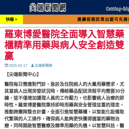
快報 »
連續假期民眾出遊可先撥打交通 「1
羅東博愛醫院全面導入智慧藥
櫃精準用藥與病人安全創造雙
贏
Posted
Autor
2025-02-17
尖端新聞網
on
【尖端新聞中心】
醫院每日需應對門診、急診及住院病人的大量用藥需求，尤
其當病人出現突發狀況時，傳統藥品配送流程平均需要30分
鐘，這不僅增加護理人員的工作壓力，也影響病人治療的即
時性。羅東博愛醫院秉持即時用藥與安全管理並重的理念，
推動跨團隊整合計畫，全面引進智慧藥櫃，以智能化設備取
代繁瑣的人工操作，確保病人能夠更快獲得適當的藥物治
療，同時開啟智慧醫療及精準用藥的先機。以智慧科技，醫