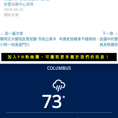
射暨治療中心啓用
2025-06-25
類似文章
文
← 前一篇文章
下一頁 →
上
下
陽明交大醫院民眾就醫 市區公車半
年邁老翁機車不穩摔倒，巡邏中的警
章
一
一
小時一班直達門口
員及時援助
導
篇
篇
覽
文
文
加入FB粉絲團，可獲取更多關於我們的訊息！
章：
章：
COLUMBUS
73
°