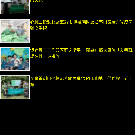
心臟三條動脈嚴重鈣化 博愛醫院結合林口長庚跨完成高
難度手術
促進員工工作與家庭之衡平 宜蘭縣府擴大實施「友善職
場彈性上班措施」
全臺首創山徑標示系統再進化 阿玉山第二代路標正式上
線