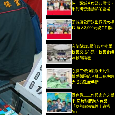
停 頭城普度祭典照常、
系列研習活動熱鬧登場
頭城鎮公所送出振興大禮
包 每人3,000元現金相挺
宜蘭縣115學年度中小學
校長交接布達、校長會議
及教育論壇
心臟三條動脈嚴重鈣化
博愛醫院結合林口長庚跨
完成高難度手術
促進員工工作與家庭之衡
平 宜蘭縣府擴大實施
「友善職場彈性上班措
施」