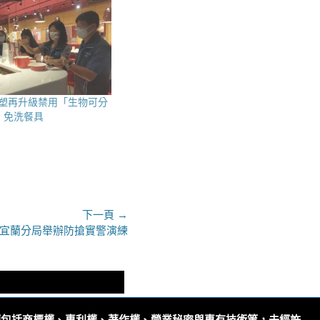
塑再升級禁用「生物可分
)」免洗餐具
下一頁 →
 宜蘭分局舉辦防搶實警演練
權包括商標權、專利權、著作權、營業秘密與專有技術等，未經許