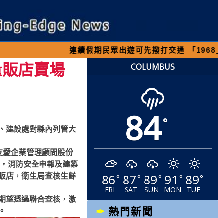
續假期民眾出遊可先撥打交通 「1968」客服專線，以
量販店賣場
COLUMBUS
84
°
、建設處對縣內列管大
友愛企業管理顧問股份
定，消防安全申報及建築
86
87
89
91
89
販店，衛生局查核生鮮
°
°
°
°
°
FRI
SAT
SUN
MON
TUE
期望透過聯合查核，激
熱門新聞
。