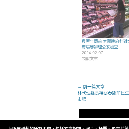
農曆年節前 宜蘭縣府針對
賣場等辦理公安檢查
2024-02-07
類似文章
文
← 前一篇文章
上
林代理縣長視察春節前民生
章
一
市場
導
篇
文
覽
章：
上所屬刊載的所有內容，包括文字報導、照片、插圖、影音片等