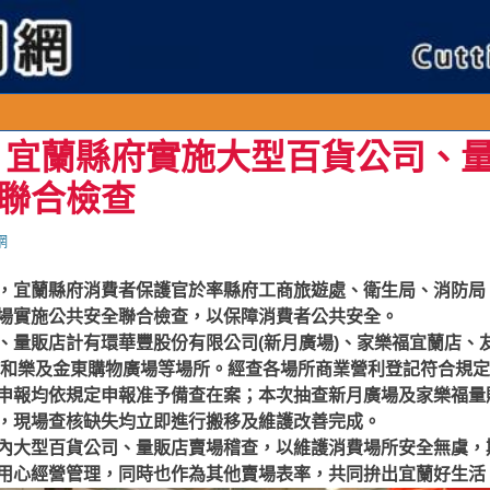
連
 宜蘭縣府實施大型百貨公司、
聯合檢查
網
，宜蘭縣府消費者保護官於率縣府工商旅遊處、衛生局、消防局
場實施公共安全聯合檢查，以保障消費者公共安全。
、量販店計有環華豐股份有限公司(新月廣場)、家樂福宜蘭店、
/和樂及金東購物廣場等場所。經查各場所商業營利登記符合規
申報均依規定申報准予備查在案；本次抽查新月廣場及家樂福量
，現場查核缺失均立即進行搬移及維護改善完成。
內大型百貨公司、量販店賣場稽查，以維護消費場所安全無虞，
用心經營管理，同時也作為其他賣場表率，共同拚出宜蘭好生活