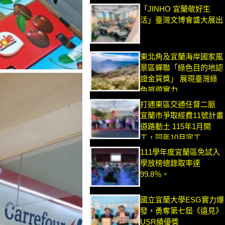
「JINHO 宜蘭敬好生
活」臺灣文博會盛大展出
東北角及宜蘭海岸國家風
景區蟬聯「綠色目的地認
證金質獎」 展現臺灣綠
色旅遊實力
打通東區交通任督二脈
宜蘭市爭取經費11號計畫
道路動土 115年1月開
工，同年10月完工
111學年度宜蘭區免試入
學放榜總錄取率達
99.8％。
國立宜蘭大學ESG實力爆
發，勇奪第七屆《遠見》
USR績優獎