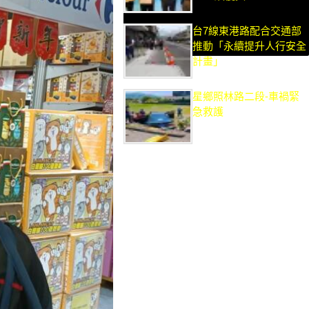
台7線東港路配合交通部
推動「永續提升人行安全
計畫」
星鄉照林路二段-車禍緊
急救護