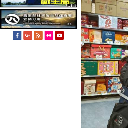
Facebook
Googleplus
Feed
Flickr
YouTube