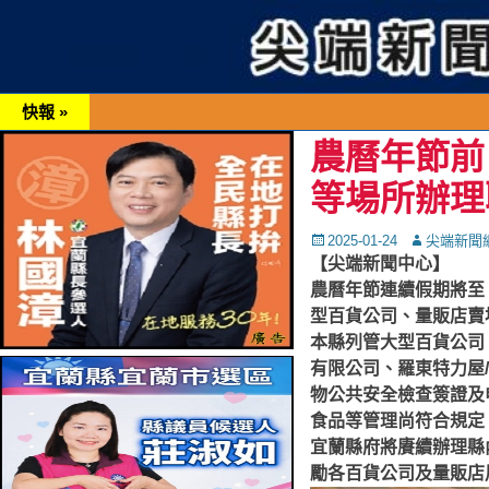
快報 »
農曆年節前
等場所辦理
Posted
Autor
2025-01-24
尖端新聞
on
【尖端新聞中心】
農曆年節連續假期將至
型百貨公司、量販店賣
本縣列管大型百貨公司
有限公司、羅東特力屋
物公共安全檢查簽證及
食品等管理尚符合規定
宜蘭縣府將賡續辦理縣
勵各百貨公司及量販店