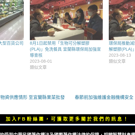
大型百貨公司
8月1日起禁用「生物可分解塑膠
環保局推動減
(PLA)」免洗餐具 宜蘭縣環保局加強宣
解塑膠(PLA
導查核
2023-08-13
2023-08-01
類似文章
類似文章
下
物資供應情形 至宜蘭縣果菜批發
春節前加強維護金融機構安全
一
篇
文
加入FB粉絲團，可獲取更多關於我們的訊息！
章：
均受到中華民國著作權法及國際著作權法律的保障，相關智慧財產