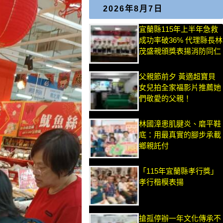
2026年8月7日
宜蘭縣115年上半年急救
成功率破36% 代理縣長林
茂盛親頒獎表揚消防同仁
父親節前夕 黃適超寶貝
女兒拍全家福影片推薦她
們敬愛的父親！
林國漳患肌腱炎、磨平鞋
底：用最真實的腳步承載
鄉親託付
「115年宜蘭縣孝行獎」
孝行楷模表揚
搶孤停辦一年文化傳承不