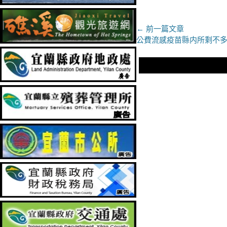
文
← 前一篇文章
上
公費流感疫苗縣内所剩不
章
一
導
篇
文
覽
章：