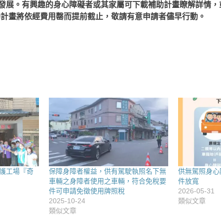
發展。
有興趣的身心障礙者或其家屬可下載補助計畫瞭解詳情，
助計畫將依經費用罄而提前截止，敬請有意申請者儘早行動。
護工場『奇
保障身障者權益，供有駕駛執照名下無
供無駕照身心
車輛之身障者使用之車輛，符合免稅要
件放寬
件可申請免徵使用牌照稅
2026-05-31
2025-10-24
類似文章
類似文章