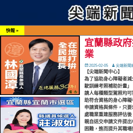
快報 »
宜蘭縣政府
業
Posted
Autor
2025-02-05
尖端新聞
on
【尖端新聞中心】
為了協助身心障礙者減
駛訓練考照補助計畫」
請人每種類型駕照均可
助符合資格的身心障礙
申請資格與條件，只要
處職業重建服務評估後
親自送交申請文件提出
困難，進而提升其職場