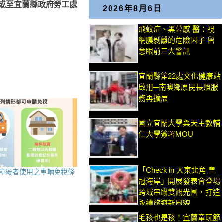
或至宜蘭縣政府勞工處
2026年8月6日
飛蚊症、黑幕感 醫：視
網膜剝離的危險因子 留
意眼前三大警訊
宜蘭縣第22處文化健康站
啟用─南澳鄉原民長照服
務再擴展
國立宜蘭大學與天主教輔
仁大學簽署MOU
「Check in 大東北角 皇
障礙者使用之車輛免稅條
冠海岸」開展發表會登場
跨域串聯雙觀光圈，打造
永續旅遊新風貌
毛孩也是孩！宜蘭童玩節