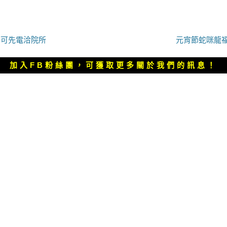
下
多可先電洽院所
元宵節蛇咪龍福
一
篇
加入FB粉絲團，可獲取更多關於我們的訊息！
文
章：