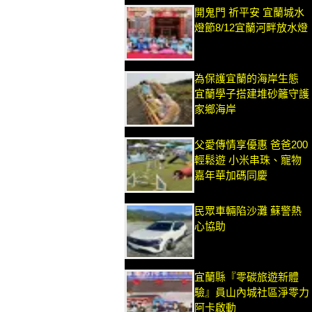
開鬼門 祈平安 宜蘭城水
燈節8/12宜蘭河畔放水燈
為保護宜蘭的海岸生態
宜蘭學子搭建堆砂籬守護
家鄉海岸
父愛傳情享優惠 爸爸200
輕鬆遊 小米串珠、寵物
嘉年華加碼同慶
民眾車輛陷沙灘 蘇警熱
心協助
宜蘭縣『零碳旅遊新體
驗』員山內城社區淨零力
阿卡啟動