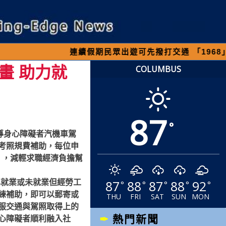
連續假期民眾出遊可先撥打交通 「1968」客服專
畫 助力就
COLUMBUS
87
°
導身心障礙者汽機車駕
考照規費補助，每位申
），減輕求職經濟負擔幫
87
88
87
88
92
已就業或未就業但經勞工
°
°
°
°
°
練補助，即可以郵寄或
THU
FRI
SAT
SUN
MON
服交通與駕照取得上的
熱門新聞
心障礙者順利融入社