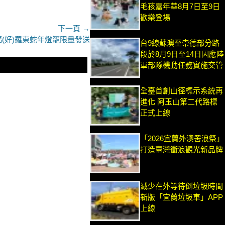
毛孩嘉年華8月7日至9日
歡樂登場
下一頁 →
(好)羅東蛇年燈籠限量發送
台9線蘇澳至崇德部分路
段於8月9日至14日因應陸
軍部隊機動任務實施交管
全臺首創山徑標示系統再
進化 阿玉山第二代路標
正式上線
「2026宜蘭外澳罟浪祭」
打造臺灣衝浪觀光新品牌
減少在外等待倒垃圾時間
新版「宜蘭垃圾車」APP
上線