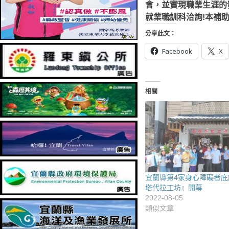
會，並實現職業生涯的
就業職訓科洽詢!本補
分享此文：
Facebook
X
相關
宜蘭縣第4家身心障礙者庇
塔代拉工坊』開幕
2022-08-05
類似文章