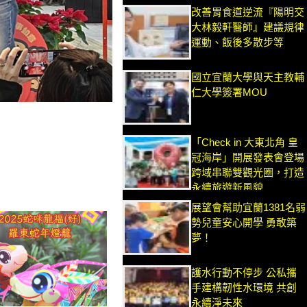
改善胃食道逆流『陽明交
大林毅軒醫師』建議規律
運動、飯後多散步等
國立宜蘭大學與天主教輔
仁大學簽署MOU
「Check in 大東北角 皇
冠海岸」開展發表會登場
跨域串聯雙觀光圈，打造
永續旅遊新風貌
展望會幫助宜蘭1381名弱
勢兒童安心開學 勇敢築
夢！
護水行動不停步 公私攜
手建構韌性水環境 共創
永續淨未來