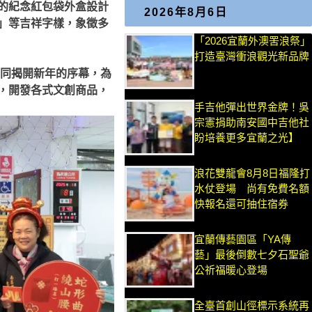
的紀念紅包袋外盒設計
2026年8月6日
」等吉祥字樣，象徵多
「2026宜蘭外澳罟浪祭」
打造臺灣衝浪觀光新品牌
共同揭開新年的序幕，為
，開發各式文創商品，
手吉他彈出世界金牌！吳
宗憲捐助南安國中吉他社
盼培養更多宜蘭之光】
浪花雙龍會8月8日福隆打
水仗登場 尚有免費名額
快報名還可抽住宿券
宜蘭傳藝園區「YA傳
藝」最後倒數七夕石聖爺
公祈福暖心登場
全臺首創山徑標示系統再