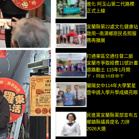
進化 阿玉山第二代路標
正式上線
宜蘭縣第22處文化健康站
啟用─南澳鄉原民長照服
務再擴展
打通東區交通任督二脈
宜蘭市爭取經費11號計畫
道路動土 115年1月開
工，同年10月完工
蘭陽女中114年大學繁星
暨申請入學升學成績亮眼
民進黨宜蘭縣黨部宣布五
鄉鎮縣議員提名 力拼
2026大選