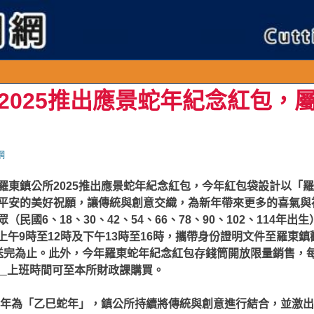
連
2025推出應景蛇年紀念紅包，
網
羅東鎮公所2025推出應景蛇年紀念紅包，今年紅包袋設計以「
平安的美好祝願，讓傳統與創意交織，為新年帶來更多的喜氣與
民國6、18、30、42、54、66、78、90、102、114年出生
：上午9時至12時及下午13時至16時，攜帶身份證明文件至羅東
送完為止。此外，今年羅東蛇年紀念紅包存錢筒開放限量銷售，每
）
上班時間可至本所財政課購買。
25年為「乙巳蛇年」，鎮公所持續將傳統與創意進行結合，並激