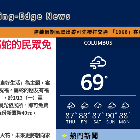
續假期民眾出遊可先撥打交通 「1968」客服專線，以
屬蛇的民眾免
COLUMBUS
69
°
羅東好生活」為主題，寓
祝福。屬蛇的朋友有福
），於1/13（一）至
鎮觀光發展所，即可免費
87
88
87
90
88
份新臺幣40元
，
°
°
°
°
°
THU
FRI
SAT
SUN
MON
熱門新聞
出火花，未來更將朝向求