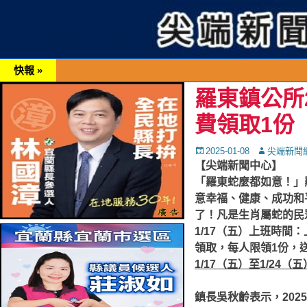
快報 »
羅東鎮公所
費領取1份
Posted
Autor
2025-01-08
尖端新聞
on
【尖端新聞中心】
「羅東蛇麼都如意！」
意幸福、健康、成功和
了！凡是生肖屬蛇的民眾（
1/17（五）上班時間
領取，每人限領1份，
1/17（五）至1/24（五
鎮長吳秋齡表示，20