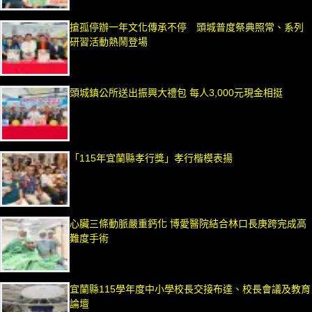
搶孤停辦一年文化傳承不停 頭城普度祭典照常、系列
研習活動熱鬧登場
頭城鎮公所送出振興大禮包 每人3,000元現金相挺
「115年宜蘭縣孝行獎」孝行楷模表揚
心臟三條動脈嚴重鈣化 博愛醫院結合林口長庚跨完成高
難度手術
宜蘭縣115學年度中小學校長交接布達、校長會議及教育
論壇