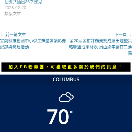
抽獎共抽出36幸運兒
2023-02-20
類似文章
文
← 前一篇文章
下一頁 →
上
下
宜蘭縣推動國中小學生媒體識讀影像
第20屆金柑評鑑競賽成績出爐暨策
章
一
一
紀錄與體驗活動
略聯盟成果發表 員山鄉李讚在二連
導
篇
篇
霸
覽
文
文
章：
章：
加入FB粉絲團，可獲取更多關於我們的訊息！
COLUMBUS
70
°