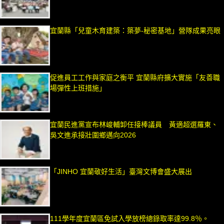
宜蘭縣「兒童木育建築：築夢-秘密基地」營隊成果亮眼
促進員工工作與家庭之衡平 宜蘭縣府擴大實施「友善職
場彈性上班措施」
宜蘭民進黨宣布林峻輔卸任接棒議員 黃適超選羅東、
吳文進承接壯圍鄉邁向2026
「JINHO 宜蘭敬好生活」臺灣文博會盛大展出
111學年度宜蘭區免試入學放榜總錄取率達99.8％。