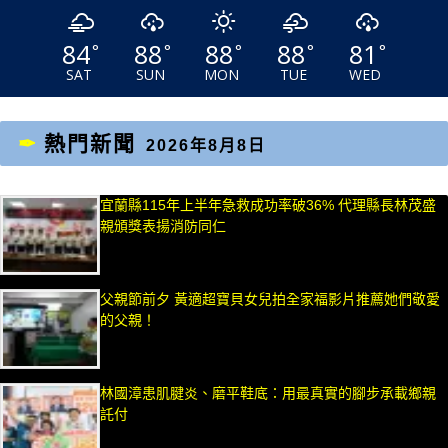
84
88
88
88
81
°
°
°
°
°
SAT
SUN
MON
TUE
WED
熱門新聞
2026年8月8日
宜蘭縣115年上半年急救成功率破36% 代理縣長林茂盛
親頒獎表揚消防同仁
父親節前夕 黃適超寶貝女兒拍全家福影片推薦她們敬愛
的父親！
林國漳患肌腱炎、磨平鞋底：用最真實的腳步承載鄉親
託付