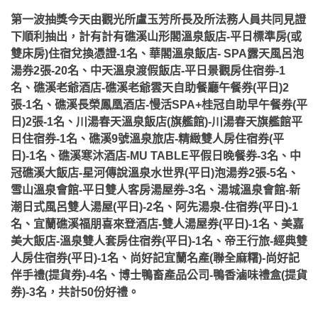
第一波抽獎今天由觀光所盧玉芳所長及所法務人員共同見證
下順利抽出，計有計有礁溪山形閣溫泉飯店-平日標準房(或
雙床房)住宿兌換憑證-1名、華閣溫泉飯店- SPA露天風呂泡
湯券2張-20名、中天溫泉渡假飯店-平日景觀房住宿劵-1
名、礁溪老爺酒店-礁溪老爺雲天自助餐廳午餐券(平日)2
張-1名、礁溪長榮鳳凰酒店-慢活SPA+桂冠自助早午餐券(平
日)2張-1名、川湯春天溫泉飯店(旗艦館)-川湯春天旗艦館平
日住宿券-1名、礁溪9號溫泉旅店-精緻雙人房住宿券(平
日)-1名、礁溪寒沐酒店-MU TABLE平假日晚餐券-3名、中
冠礁溪大飯店-星河傳說溫泉水世界(平日)泡湯券2張-5名、
雪山溫泉會館-平日雙人客房湯屋券-3名、湯城溫泉會館-新
潮日式風呂雙人湯屋(平日)-2名、阿先湯泉-住宿券(平日)-1
名、宜蘭礁溪福朋喜來登酒店-雙人湯屋券(平日)-1名、美嘉
美大飯店-溫泉雙人套房住宿券(平日)-1名、帝王行旅-經典雙
人房住宿券(平日)-1名、尚好記宜蘭名產(聯全麻糬)-尚好記
伴手禮(提貨券)-4名、博士鴨畜產品公司-鴨香滷味禮盒(提貨
券)-3名，共計50份好禮。