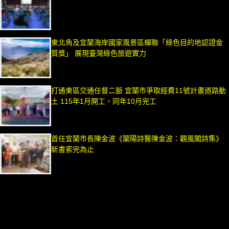
東北角及宜蘭海岸國家風景區蟬聯「綠色目的地認證金
質獎」 展現臺灣綠色旅遊實力
打通東區交通任督二脈 宜蘭市爭取經費11號計畫道路動
土 115年1月開工，同年10月完工
首任宜蘭市長陳金波《蘭陽詩醫陳金波：觀風閣詩集》
新書索完為止