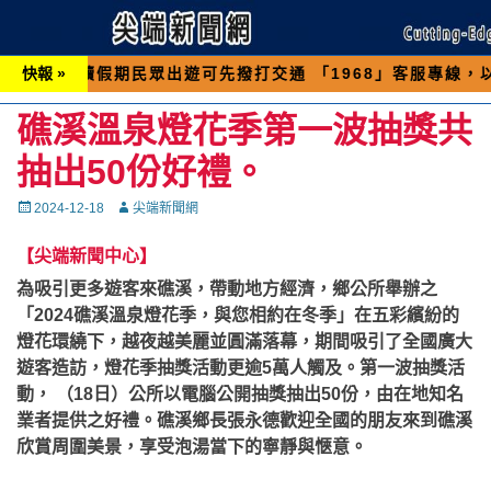
期民眾出遊可先撥打交通 「1968」客服專線，以避免遇
快報 »
礁溪溫泉燈花季第一波抽獎共
抽出50份好禮。
Posted
Autor
2024-12-18
尖端新聞網
on
【尖端新聞中心】
為吸引更多遊客來礁溪，帶動地方經濟，鄉公所舉辦之
「2024礁溪溫泉燈花季，與您相約在冬季」在五彩繽紛的
燈花環繞下，越夜越美麗並圓滿落幕，期間吸引了全國廣大
遊客造訪，燈花季抽獎活動更逾5萬人觸及。第一波抽獎活
動， （18日）公所以電腦公開抽獎抽出50份，由在地知名
業者提供之好禮。礁溪鄉長張永德歡迎全國的朋友來到礁溪
欣賞周圍美景，享受泡湯當下的寧靜與愜意。