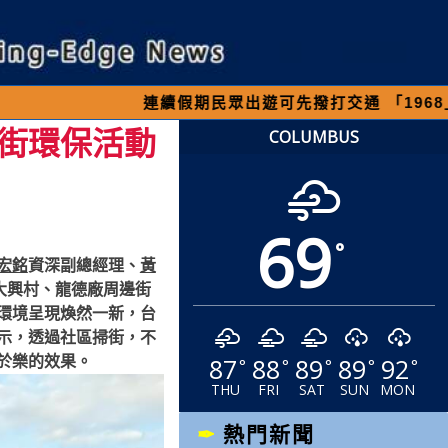
續假期民眾出遊可先撥打交通 「1968」客服專線，
街環保活動
COLUMBUS
69
°
宏銘
資深副總經理、
黃
大興村、龍德廠周邊街
環境呈現煥然一新，台
示，透過社區掃街，不
87
88
89
89
92
於樂的效果。
°
°
°
°
°
THU
FRI
SAT
SUN
MON
熱門新聞