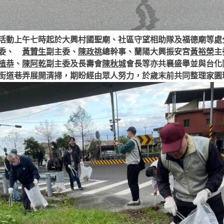
活動上午七時起於大興村國聖廟、社區守望相助隊及福德廟等處
主委、
黃贊生
副主委、
陳政祧
總幹事、蘭陽大興振安宮
黃裕榮
主
植恭
、
陳阿乾
副主委及長壽會
陳秋城
會長等亦共襄盛舉並與台化
街道巷弄展開清掃，期盼經由眾人努力，於歲末前共同整理家園