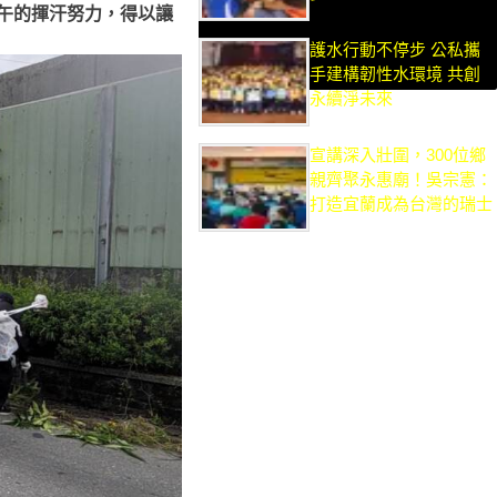
午的揮汗努力，得以讓
護水行動不停步 公私攜
手建構韌性水環境 共創
永續淨未來
宣講深入壯圍，300位鄉
親齊聚永惠廟！吳宗憲：
打造宜蘭成為台灣的瑞士