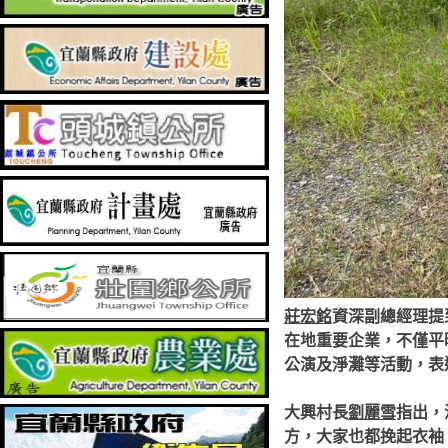
莊宏銘
資深副總經理提
在地重要企業，不僅平
公演及淨灘等活動，表
大興村長
劉麗雪
指出，
方，大家也都挽起衣袖