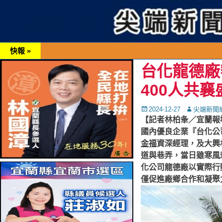
快報 »
台化龍德廠
400人共襄
Posted
Autor
2024-12-27
尖端新聞
on
【記者林柏夆／宜蘭報
國內優良企業『台化公
金福
資深經理，及大興
道與巷弄，當日雖寒風
化公司龍德廠以實際行
僅促進廠鄉合作和凝聚