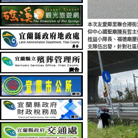
本次友愛鄰里聯合掃街
仰中心國聖廟
陳有哲
桂益
小隊長、福德廟
廖
支隊伍出發，針對社區