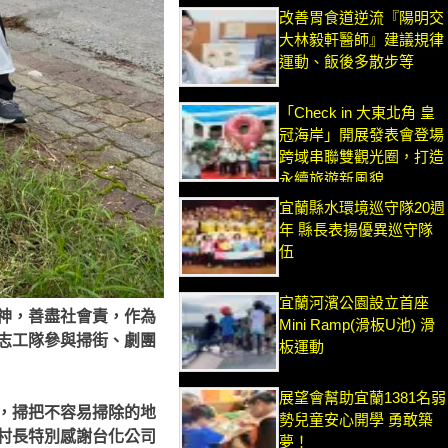
改善胃食道逆流『陽明交
大林毅軒醫師』建議規律
運動、飯後多散步等
「Check in 大東北角 皇
冠海岸」開展發表會登場
跨域串聯雙觀光圈，打造
永續旅遊新風貌
宜蘭縣水環境巡守隊20週
年 縣長表揚優異巡守隊
伍
宜蘭河濱公園設立首座
神，善盡社會責，作為
Mini Ramp(滑板U池) 滑
志工隊參與掃街、劇團
板運動
展望會幫助宜蘭1381名弱
，掃把不容易掃除的地
勢兒童安心開學 勇敢築
村長特別感謝台化公司
夢！