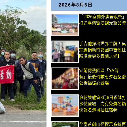
2026年8月6日
「2026宜蘭外澳罟浪祭」
打造臺灣衝浪觀光新品牌
手吉他彈出世界金牌！吳
宗憲捐助南安國中吉他社
盼培養更多宜蘭之光】
宜蘭傳藝園區「YA傳
藝」最後倒數七夕石聖爺
公祈福暖心登場
浪花雙龍會8月8日福隆打
水仗登場 尚有免費名額
快報名還可抽住宿券
全臺首創山徑標示系統再