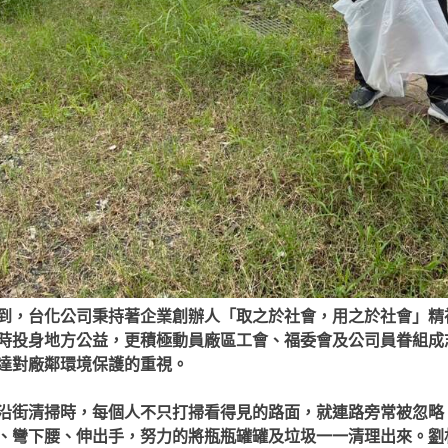
到，台化公司秉持著企業創辦人「取之於社會，用之於社會」精
時投身地方公益，更積極動員廠區工會、福委會及公司員眷組成
達對廠鄰環境保護的重視。
沿街清掃時，每個人不只打掃看得見的路面，就連路旁常被忽略
、彎下腰、伸出手，努力的將瓶瓶罐罐及垃圾一一清理出來。
劉