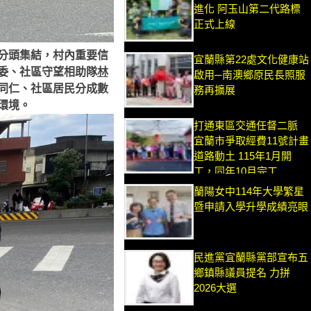
進化 阿玉山第二代路標
正式上線
分頭集結，村內重要信
宜蘭縣第22處文化健康站
委、社區守望相助隊
林
啟用─南澳鄉原民長照服
同仁、社區居民分成數
務再擴展
環境。
打通東區交通任督二脈
宜蘭市爭取經費11號計畫
道路動土 115年1月開
工，同年10月完工
蘭陽女中114年大學繁星
暨申請入學升學成績亮眼
民進黨宜蘭縣黨部宣布五
鄉鎮縣議員提名 力拼
2026大選