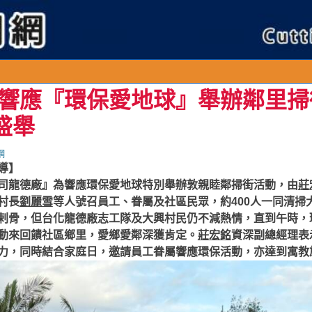
連
響應『環保愛地球』舉辦鄰里掃
盛舉
網
導】
司龍德廠』為響應環保愛地球特別舉辦敦親睦鄰掃街活動，由
莊
村長
劉麗雪
等人號召員工、眷屬及社區民眾，約400人一同清掃
剌骨
，但台化龍德廠志工隊及大興村民仍不減熱情，直到午時，
動來回饋社區鄉里，愛鄉愛鄰深獲肯定。
莊宏銘
資深副總經理表
力，同時結合家庭日，邀請員工眷屬響應環保活動，亦達到寓教