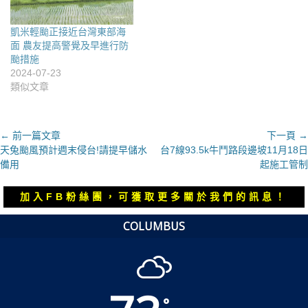
凱米輕颱正接近台灣東部海
面 農友提高警覺及早進行防
颱措施
2024-07-23
類似文章
文
← 前一篇文章
下一頁 →
上
下
天兔颱風預計週末侵台!請提早儲水
台7線93.5k牛鬥路段邊坡11月18日
章
一
一
備用
起施工管制
導
篇
篇
覽
文
文
加入FB粉絲團，可獲取更多關於我們的訊息！
章：
章：
COLUMBUS
°