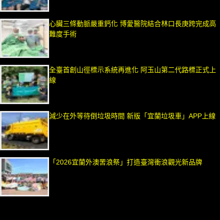
心臟三條動脈嚴重鈣化 博愛醫院結合林口長庚跨完成高
難度手術
全臺首創山徑標示系統再進化 阿玉山第二代路標正式上
線
減少在外等待倒垃圾時間 新版「宜蘭垃圾車」APP上線
「2026宜蘭外澳罟浪祭」打造臺灣衝浪觀光新品牌