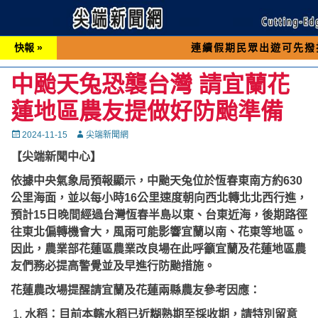
快報 »
連續假期民眾出遊可先撥打交通 「1
中颱天兔恐襲台灣 請宜蘭花
蓮地區農友提做好防颱準備
Posted
Autor
2024-11-15
尖端新聞網
on
【尖端新聞中心】
依據中央氣象局預報顯示，中颱天兔位於恆春東南方約630
公里海面，並以每小時16公里速度朝向西北轉北北西行進，
預計15日晚間經過台灣恆春半島以東、台東近海，後期路徑
往東北偏轉機會大，風雨可能影響宜蘭以南、花東等地區。
因此，農業部花蓮區農業改良場在此呼籲宜蘭及花蓮地區農
友們務必提高警覺並及早進行防颱措施。
花蓮農改場提醒請宜蘭及花蓮兩縣農友參考因應：
水稻：目前本轄水稻已近糊熟期至採收期，請特別留意