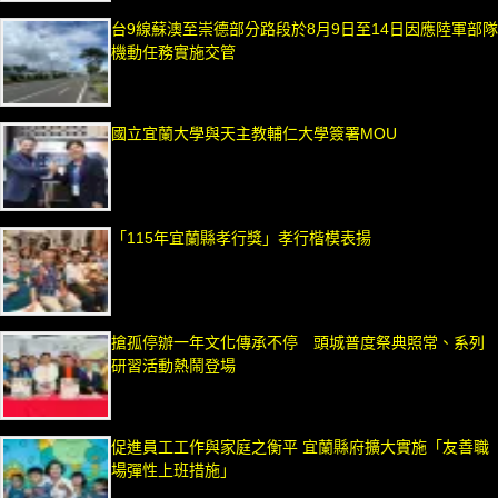
台9線蘇澳至崇德部分路段於8月9日至14日因應陸軍部隊
機動任務實施交管
國立宜蘭大學與天主教輔仁大學簽署MOU
「115年宜蘭縣孝行獎」孝行楷模表揚
搶孤停辦一年文化傳承不停 頭城普度祭典照常、系列
研習活動熱鬧登場
促進員工工作與家庭之衡平 宜蘭縣府擴大實施「友善職
場彈性上班措施」