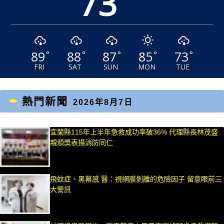
73
89
88
87
85
73
°
°
°
°
°
FRI
SAT
SUN
MON
TUE
熱門新聞
2026年8月7日
宜蘭縣115年上半年急救成功率破36% 代理縣長林茂盛
親頒獎表揚消防同仁
飛蚊症、黑幕感 醫：視網膜剝離的危險因子 留意眼前三
大警訊