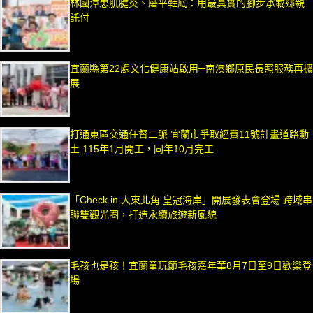
林國漳患肌腱炎、磨平鞋底：用最真實的腳步承載鄉親
託付
宜蘭縣第22處文化健康站啟用─南澳鄉原民長照服務再擴
展
打通東區交通任督二脈 宜蘭市爭取經費11號計畫道路動
土 115年1月開工，同年10月完工
「Check in 大東北角 皇冠海岸」開展發表會登場 跨域串
聯雙觀光圈，打造永續旅遊新風貌
毛孩也是孩！宜蘭童玩節毛孩嘉年華8月7日至9日歡樂登
場