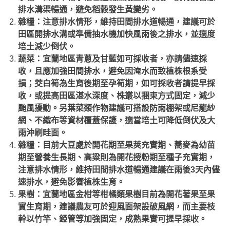
排水溝渠暢通，避免稻穀發生黃變劣。
雜糧：注意排水情形，維持田間排水道暢通，建議可於
田區開排水溝或準備抽水機加快風雨後之排水，並適度
培土減少倒伏。
蔬菜：宜蘭地區青蔥及甘藍如可採收者，亦請儘速採
收，且應加強田間排水，避免因淹水而致植株根系受
損；茭白筍為生育後期至孕筍期，如可採收者請提早採
收，或提高田區湛水深度、株叢以捆束方式固定，減少
颱風擾動。另葉菜類作物建議可搭設防雨棚架或尼龍紗
網、不織布等資材覆蓋保護，適當培土可降低倒伏及大
雨沖刷畦面。
雜糧：目前大豆處於開花期至果莢充實期、蕎麥為幼苗
期至營養生長期、高粱則為開花授粉期至種子充實期，
注意排水情形，維持田間排水道暢通建議在雨後3天內儘
速排水，避免影響植株生育。
果樹：宜蘭地區金柑等柑橘類果樹目前為開花著果至果
實生育期，建議農友可於迎風面架設破風網，而主要枝
幹以竹竿、錏管等加強固定，成熟果實可提早採收。