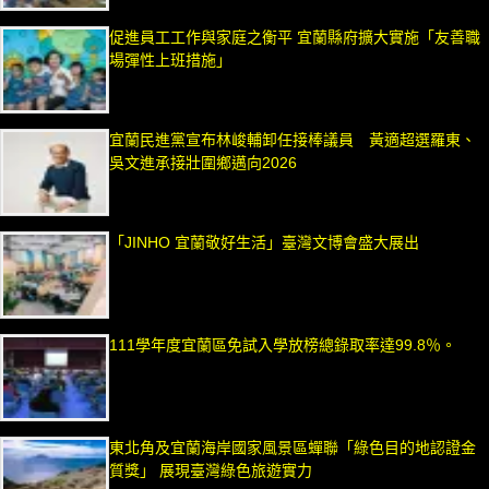
促進員工工作與家庭之衡平 宜蘭縣府擴大實施「友善職
場彈性上班措施」
宜蘭民進黨宣布林峻輔卸任接棒議員 黃適超選羅東、
吳文進承接壯圍鄉邁向2026
「JINHO 宜蘭敬好生活」臺灣文博會盛大展出
111學年度宜蘭區免試入學放榜總錄取率達99.8％。
東北角及宜蘭海岸國家風景區蟬聯「綠色目的地認證金
質獎」 展現臺灣綠色旅遊實力