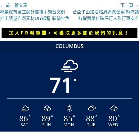
文
← 前一篇文章
下一頁 →
上
下
林業保育署宜蘭分署攜手知音文創
台亞冬山加油站周邊改善案 縣府請
章
一
一
推出限量自然素材DIY課程-彩繪金魚
各權責單位確保行人及行車安全
導
篇
篇
覽
文
文
加入FB粉絲團，可獲取更多關於我們的訊息！
章：
章：
COLUMBUS
71
°
86
89
85
88
80
°
°
°
°
°
SAT
SUN
MON
TUE
WED