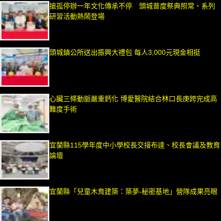
搶孤停辦一年文化傳承不停 頭城普度祭典照常、系列
研習活動熱鬧登場
頭城鎮公所送出振興大禮包 每人3,000元現金相挺
心臟三條動脈嚴重鈣化 博愛醫院結合林口長庚跨完成高
難度手術
宜蘭縣115學年度中小學校長交接布達、校長會議及教育
論壇
宜蘭縣「兒童木育建築：築夢-秘密基地」營隊成果亮眼