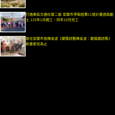
打通東區交通任督二脈 宜蘭市爭取經費11號計畫道路動
土 115年1月開工，同年10月完工
首任宜蘭市長陳金波《蘭陽詩醫陳金波：觀風閣詩集》
新書索完為止