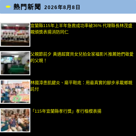
熱門新聞
2026年8月8日
宜蘭縣115年上半年急救成功率破36% 代理縣長林茂盛
親頒獎表揚消防同仁
父親節前夕 黃適超寶貝女兒拍全家福影片推薦她們敬愛
的父親！
林國漳患肌腱炎、磨平鞋底：用最真實的腳步承載鄉親
託付
「115年宜蘭縣孝行獎」孝行楷模表揚