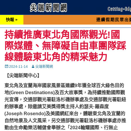
快報 »
連續假期民眾出遊可先撥打交通
持續推廣東北角國際觀光!國
際媒體、無障礙自由車團隊踩
線體驗東北角的精采魅力
Posted
Autor
2024-11-14
尖端新聞網
on
【尖端新聞中心】
東北角及宜蘭海岸國家風景區連續9年獲全球百大綠色目的
地(Green Destinations)及百大故事獎，為持續推動國際觀
光宣傳，交通部觀光署駐洛杉磯辦事處及交通部觀光署駐紐
約辦事處，除邀請艾美獎得獎主持人約瑟夫·羅森度
(Joseph Rosendo)及美國網紅來台，體驗東北角及宜蘭的
自然地景及人文風采，另交通部觀光署駐洛杉磯辦事處亦推
動由生命勵樂活輔健會舉辦之「2024輪耀國際、行無止